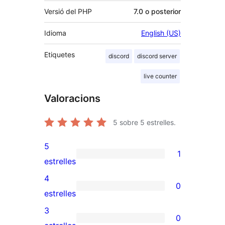
Versió del PHP
7.0 o posterior
Idioma
English (US)
Etiquetes
discord
discord server
live counter
Valoracions
5
sobre 5 estrelles.
5
1
1
estrelles
valoració
4
0
de
0
estrelles
5
valoracions
3
0
estrelles
de
0