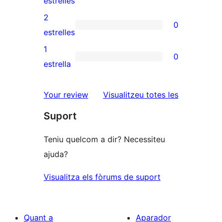
estrelles
4
valoracions
2
0
estrelles
de
0
estrelles
3
valoracions
1
0
estrelles
de
0
estrella
2
valoracions
estrelles
de
ressenyes
Your review
Visualitzeu totes les
1
Suport
estrelles
Teniu quelcom a dir? Necessiteu
ajuda?
Visualitza els fòrums de suport
Quant a
Aparador