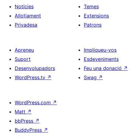
Notícies
Temes
Allotjament
Extensions
Privadesa
Patrons
Apreneu
Impliqueu-vos
Suport
Esdeveniments
Desenvolupadors
Feu una donació
↗
WordPress.tv
↗
Swag
↗
WordPress.com
↗
Matt
↗
bbPress
↗
BuddyPress
↗