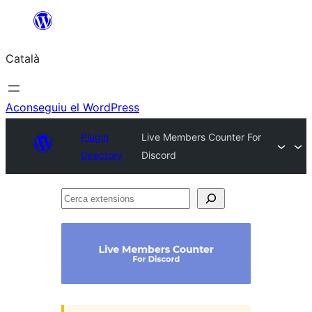
Vés
al
Català
contingut
Aconseguiu el WordPress
Plugin
Live Members Counter For
Directory
Discord
Cerca
extensions