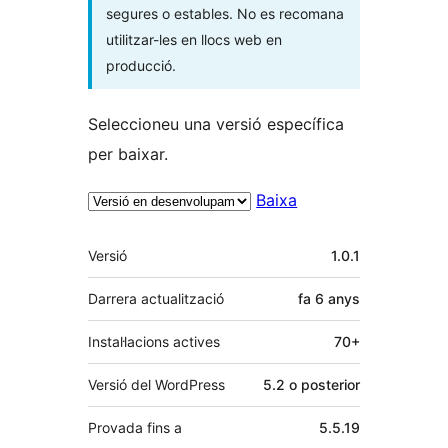
segures o estables. No es recomana
utilitzar-les en llocs web en
producció.
Seleccioneu una versió específica
per baixar.
Baixa
Meta
Versió
1.0.1
Darrera actualització
fa
6 anys
Instal·lacions actives
70+
Versió del WordPress
5.2 o posterior
Provada fins a
5.5.19