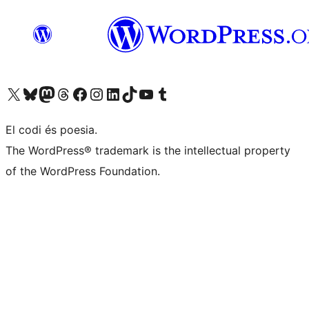
Visiteu el nostre compte X (abans Twitter)
Visiteu el nostre compte de Bluesky
Visiteu el nostre compte al Mastodon
Visiteu el nostre compte de Threads
Visiteu la nostra pàgina al Facebook
Visiteu el nostre compte d'Instagram
Visiteu el nostre compte de LinkedIn
Visiteu el nostre compte de TikTok
Visiteu el nostre canal al YouTube
Visiteu el nostre compte de Tumblr
El codi és poesia.
The WordPress® trademark is the intellectual property
of the WordPress Foundation.