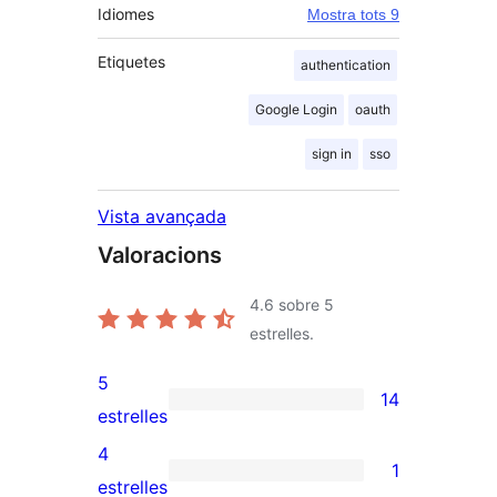
Idiomes
Mostra tots 9
Etiquetes
authentication
Google Login
oauth
sign in
sso
Vista avançada
Valoracions
4.6
sobre 5
estrelles.
5
14
14
estrelles
valoracions
4
1
de
1
estrelles