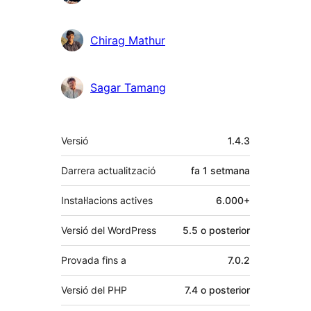
Chirag Mathur
Sagar Tamang
Meta
Versió
1.4.3
Darrera actualització
fa
1 setmana
Instal·lacions actives
6.000+
Versió del WordPress
5.5 o posterior
Provada fins a
7.0.2
Versió del PHP
7.4 o posterior