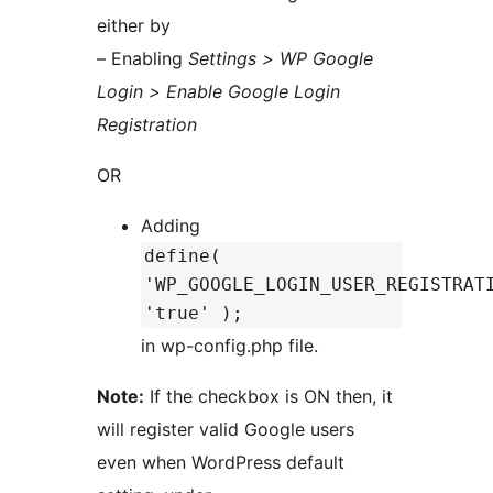
either by
– Enabling
Settings > WP Google
Login > Enable Google Login
Registration
OR
Adding
define(
'WP_GOOGLE_LOGIN_USER_REGISTRAT
'true' );
in wp-config.php file.
Note:
If the checkbox is ON then, it
will register valid Google users
even when WordPress default