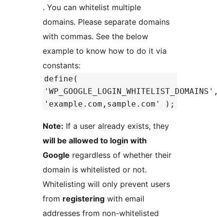
. You can whitelist multiple
domains. Please separate domains
with commas. See the below
example to know how to do it via
constants:
define(
'WP_GOOGLE_LOGIN_WHITELIST_DOMAINS'
'example.com,sample.com' );
Note:
If a user already exists, they
will be allowed to login with
Google
regardless of whether their
domain is whitelisted or not.
Whitelisting will only prevent users
from
registering
with email
addresses from non-whitelisted