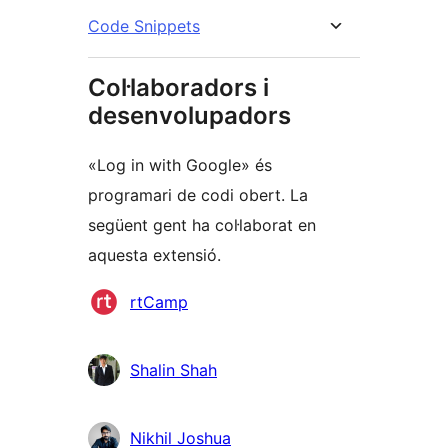
Code Snippets
Col·laboradors i
desenvolupadors
«Log in with Google» és
programari de codi obert. La
següent gent ha col·laborat en
aquesta extensió.
Col·laboradors
rtCamp
Shalin Shah
Nikhil Joshua