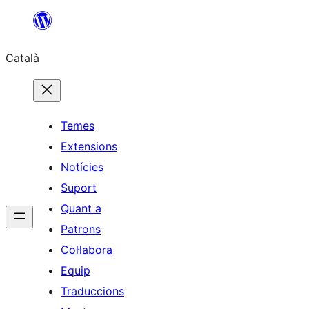
Vés
al
Català
contingut
Temes
Extensions
Notícies
Suport
Quant a
Patrons
Col·labora
Equip
Traduccions