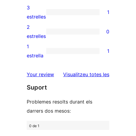
5
valoració
3
1
estrelles
de
1
estrelles
4
valoració
2
0
estrelles
de
0
estrelles
3
valoracions
1
1
estrelles
de
1
estrella
2
valoració
estrelles
de
ressenyes
Your review
Visualitzeu totes les
1
Suport
estrelles
Problemes resolts durant els
darrers dos mesos:
0 de 1