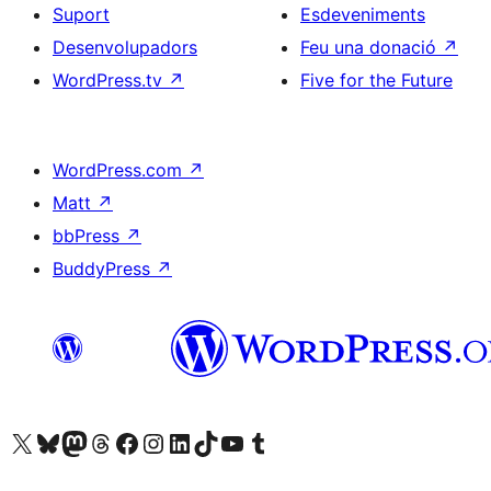
Suport
Esdeveniments
Desenvolupadors
Feu una donació
↗
WordPress.tv
↗
Five for the Future
WordPress.com
↗
Matt
↗
bbPress
↗
BuddyPress
↗
Visiteu el nostre compte X (abans Twitter)
Visiteu el nostre compte de Bluesky
Visiteu el nostre compte al Mastodon
Visiteu el nostre compte de Threads
Visiteu la nostra pàgina al Facebook
Visiteu el nostre compte d'Instagram
Visiteu el nostre compte de LinkedIn
Visiteu el nostre compte de TikTok
Visiteu el nostre canal al YouTube
Visiteu el nostre compte de Tumblr