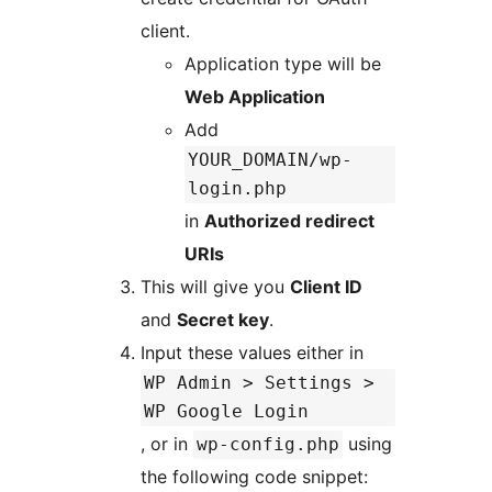
client.
Application type will be
Web Application
Add
YOUR_DOMAIN/wp-
login.php
in
Authorized redirect
URIs
This will give you
Client ID
and
Secret key
.
Input these values either in
WP Admin > Settings >
WP Google Login
, or in
using
wp-config.php
the following code snippet: