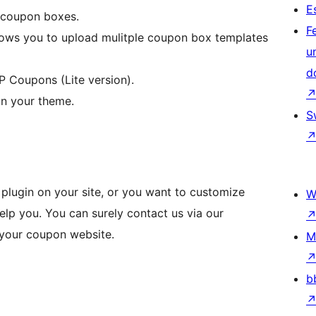
E
 coupon boxes.
F
lows you to upload mulitple coupon box templates
u
d
P Coupons (Lite version).
in your theme.
S
s plugin on your site, or you want to customize
W
elp you. You can surely contact us via our
 your coupon website.
M
b