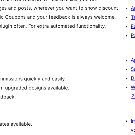
ges and posts, wherever you want to show discount
A
ic Coupons and your feedback is always welcome.
T
mated functionality,
E
P
A
S
D
ommissions quickly and easily.
W
m upgraded designs available.
eedback.
I
tes available.
v