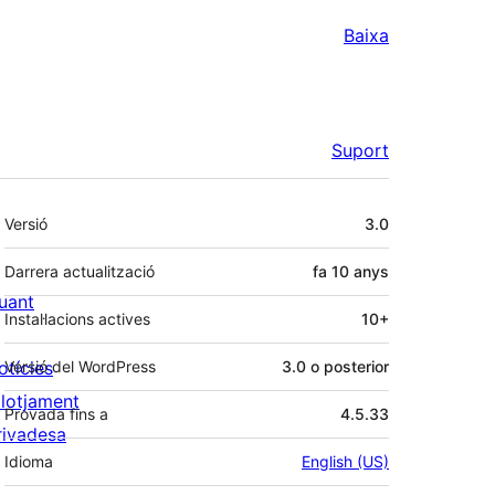
Baixa
Suport
Meta
Versió
3.0
Darrera actualització
fa
10 anys
uant
Instal·lacions actives
10+
otícies
Versió del WordPress
3.0 o posterior
llotjament
Provada fins a
4.5.33
rivadesa
Idioma
English (US)