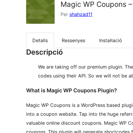
Magic WP Coupons – 
Per
shahzad11
Detalls
Ressenyes
Instal·lació
Descripció
We are taking off our premium plugin. Th
codes using their API. So we will not be a
What is Magic WP Coupons Plugin?
Magic WP Coupons is a WordPress based plugi
into a coupon website. Tap into the huge referr
valuable online discount coupons. Magic WP Co
coupons. This plugin will generate shortcodes for different stores or retailers and you can