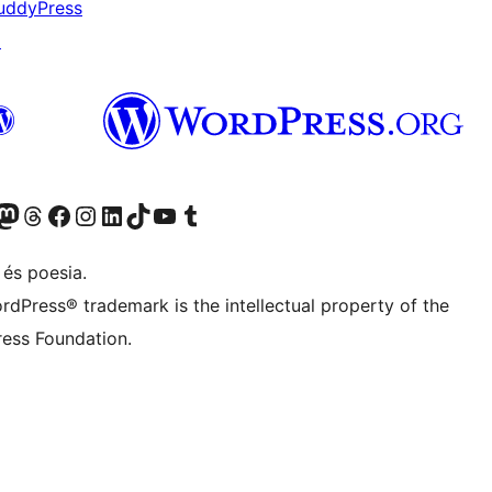
uddyPress
↗
X (abans Twitter)
ostre compte de Bluesky
siteu el nostre compte al Mastodon
Visiteu el nostre compte de Threads
Visiteu la nostra pàgina al Facebook
Visiteu el nostre compte d'Instagram
Visiteu el nostre compte de LinkedIn
Visiteu el nostre compte de TikTok
Visiteu el nostre canal al YouTube
Visiteu el nostre compte de Tumblr
 és poesia.
rdPress® trademark is the intellectual property of the
ess Foundation.