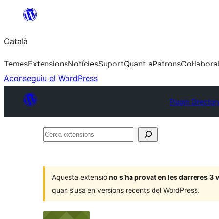
Vés
al
Català
contingut
Temes
Extensions
Notícies
Suport
Quant a
Patrons
Col·labora
Aconseguiu el WordPress
Plugin Director
Cerca
extensions
Aquesta extensió
no s’ha provat en les darreres 3
quan s’usa en versions recents del WordPress.