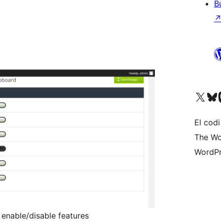
B
Visiteu el nostre compte 
Visiteu el n
Vi
El codi
The Wo
WordPr
enable/disable features