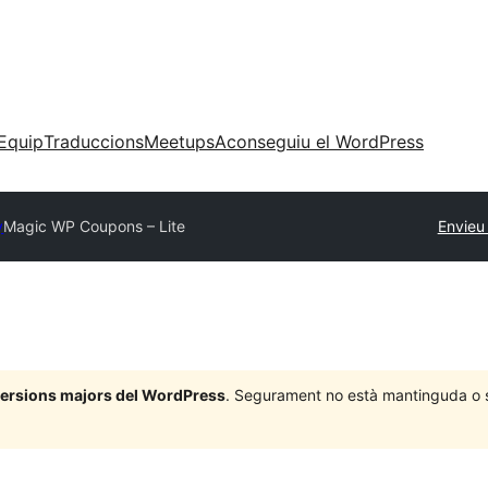
Equip
Traduccions
Meetups
Aconseguiu el WordPress
y
Magic WP Coupons – Lite
Envieu
 versions majors del WordPress
. Segurament no està mantinguda o su