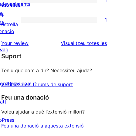
1
estrelles
de
sdeveniments
1
estrelles
3
eu
valoració
1
1
estrelles
na
de
1
estrella
onació
2
valoració
↗
estrelles
de
ressenyes
Your review
Visualitzeu totes les
wag
1
Suport
↗
estrelles
Teniu quelcom a dir? Necessiteu ajuda?
ordPress.com
Visualitza els fòrums de suport
↗
Feu una donació
att
↗
Voleu ajudar a què l’extensió millori?
bPress
Feu una donació a aquesta extensió
↗