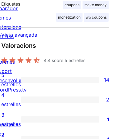
Etiquetes
coupons
make money
parador
emes
monetization
wp coupons
xtensions
Vista avançada
atrons
Valoracions
4.4
sobre 5 estrelles.
preneu
uport
5
14
esenvolupadors
14
estrelles
ordPress.tv
valoracions
4
↗
2
de
2
estrelles
5
valoracions
3
1
estrelles
de
1
estrelles
mpliqueu-
4
valoració
os
2