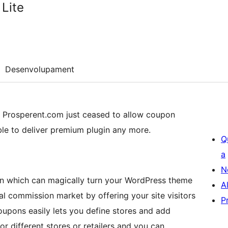
Lite
Desenvolupament
e Prosperent.com just ceased to allow coupon
ble to deliver premium plugin any more.
Q
a
N
n which can magically turn your WordPress theme
A
al commission market by offering your site visitors
P
upons easily lets you define stores and add