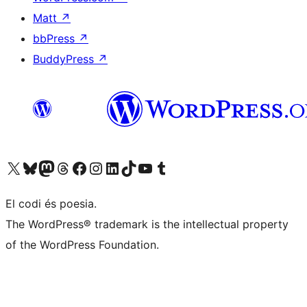
Matt
↗
bbPress
↗
BuddyPress
↗
Visiteu el nostre compte X (abans Twitter)
Visiteu el nostre compte de Bluesky
Visiteu el nostre compte al Mastodon
Visiteu el nostre compte de Threads
Visiteu la nostra pàgina al Facebook
Visiteu el nostre compte d'Instagram
Visiteu el nostre compte de LinkedIn
Visiteu el nostre compte de TikTok
Visiteu el nostre canal al YouTube
Visiteu el nostre compte de Tumblr
El codi és poesia.
The WordPress® trademark is the intellectual property
of the WordPress Foundation.