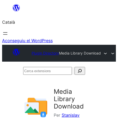
Vés
al
Català
contingut
Aconseguiu el WordPress
Plugin Directory
Media Library Download
Cerca
extensions
Media
Library
Download
Per
Stanislav