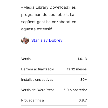
«Media Library Download» és
programari de codi obert. La
següent gent ha col·laborat en
aquesta extensió.
Col·laboradors
Stanislav Dobrev
Meta
Versió
1.0.13
Darrera actualització
fa
12 mesos
Instal·lacions actives
30+
Versió del WordPress
5.0 o posterior
Provada fins a
6.8.7