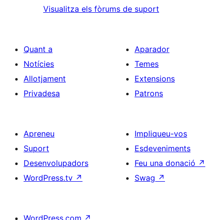
Visualitza els fòrums de suport
Quant a
Aparador
Notícies
Temes
Allotjament
Extensions
Privadesa
Patrons
Apreneu
Impliqueu-vos
Suport
Esdeveniments
Desenvolupadors
Feu una donació
↗
WordPress.tv
↗
Swag
↗
WordPress.com
↗