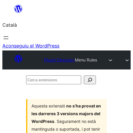
Vés
al
Català
contingut
Aconseguiu el WordPress
Plugin Directory
Menu Rules
Cerca
extensions
Aquesta extensió
no s’ha provat en
les darreres 3 versions majors del
WordPress
. Segurament no està
mantinguda o suportada, i pot tenir