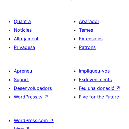
Quant a
Aparador
Notícies
Temes
Allotjament
Extensions
Privadesa
Patrons
Apreneu
Impliqueu-vos
Suport
Esdeveniments
Desenvolupadors
Feu una donació
↗
WordPress.tv
↗
Five for the Future
WordPress.com
↗
Matt
↗