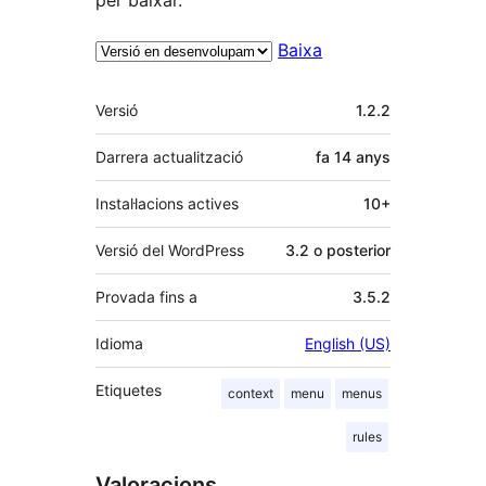
Baixa
Meta
Versió
1.2.2
Darrera actualització
fa
14 anys
Instal·lacions actives
10+
Versió del WordPress
3.2 o posterior
Provada fins a
3.5.2
Idioma
English (US)
Etiquetes
context
menu
menus
rules
Valoracions