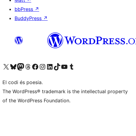
bbPress
↗
BuddyPress
↗
Visiteu el nostre compte X (abans Twitter)
Visiteu el nostre compte de Bluesky
Visiteu el nostre compte al Mastodon
Visiteu el nostre compte de Threads
Visiteu la nostra pàgina al Facebook
Visiteu el nostre compte d'Instagram
Visiteu el nostre compte de LinkedIn
Visiteu el nostre compte de TikTok
Visiteu el nostre canal al YouTube
Visiteu el nostre compte de Tumblr
El codi és poesia.
The WordPress® trademark is the intellectual property
of the WordPress Foundation.