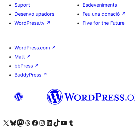
Suport
Esdeveniments
Desenvolupadors
Feu una donació
↗
WordPress.tv
↗
Five for the Future
WordPress.com
↗
Matt
↗
bbPress
↗
BuddyPress
↗
Visiteu el nostre compte X (abans Twitter)
Visiteu el nostre compte de Bluesky
Visiteu el nostre compte al Mastodon
Visiteu el nostre compte de Threads
Visiteu la nostra pàgina al Facebook
Visiteu el nostre compte d'Instagram
Visiteu el nostre compte de LinkedIn
Visiteu el nostre compte de TikTok
Visiteu el nostre canal al YouTube
Visiteu el nostre compte de Tumblr