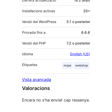
Darrera actualització
fa
2 anys
Instal·lacions actives
20+
Versió del WordPress
5.1 o posterior
Provada fins a
6.6.6
Versió del PHP
7.2 o posterior
Idioma
English (US)
Etiquetes
mope
webshop
Vista avançada
Valoracions
Encara no s'ha enviat cap ressenya.