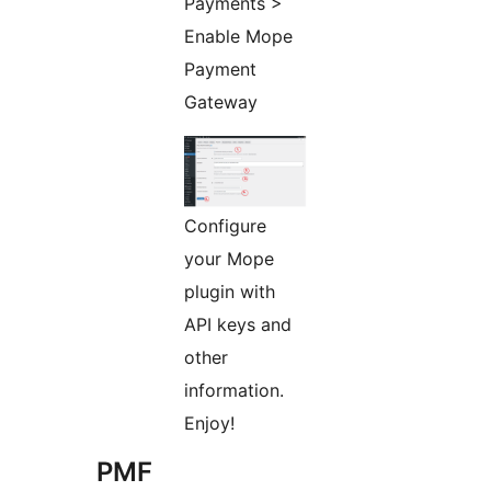
Payments >
Enable Mope
Payment
Gateway
Configure
your Mope
plugin with
API keys and
other
information.
Enjoy!
PMF