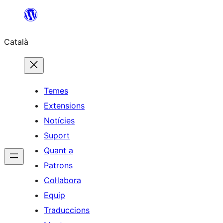
Vés
al
Català
contingut
Temes
Extensions
Notícies
Suport
Quant a
Patrons
Col·labora
Equip
Traduccions