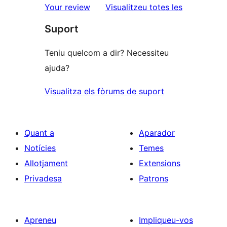
ressenyes
Your review
Visualitzeu totes les
Suport
Teniu quelcom a dir? Necessiteu
ajuda?
Visualitza els fòrums de suport
Quant a
Aparador
Notícies
Temes
Allotjament
Extensions
Privadesa
Patrons
Apreneu
Impliqueu-vos