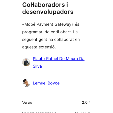
Col·laboradors i
desenvolupadors
«Mopé Payment Gateway» és
programari de codi obert. La
següent gent ha col·laborat en
aquesta extensió.
Col·laboradors
Plauto Rafael De Moura Da
Silva
Lemuel Boyce
Meta
Versió
2.0.4