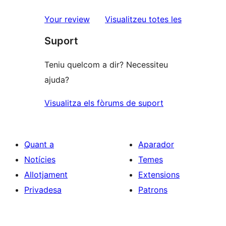
2
valoracions
estrelles
de
ressenyes
Your review
Visualitzeu totes les
1
Suport
estrelles
Teniu quelcom a dir? Necessiteu
ajuda?
Visualitza els fòrums de suport
Quant a
Aparador
Notícies
Temes
Allotjament
Extensions
Privadesa
Patrons