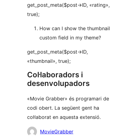
get_post_meta($post->ID, «rating»,
true);
How can I show the thumbnail
custom field in my theme?
get_post_meta($post->ID,
«thumbnail», true);
Col·laboradors i
desenvolupadors
«Movie Grabber» és programari de
codi obert. La següent gent ha
col·laborat en aquesta extensió.
Col·laboradors
MovieGrabber