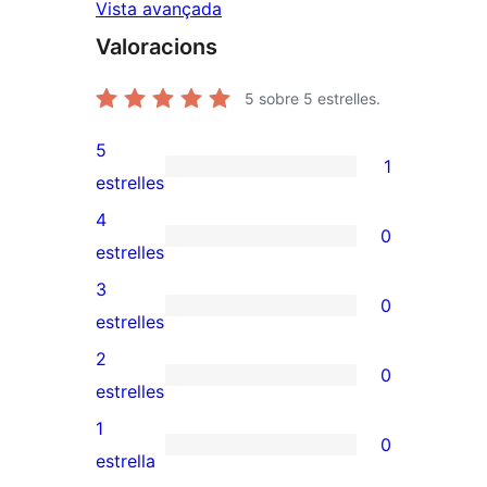
Vista avançada
Valoracions
5
sobre 5 estrelles.
5
1
1
estrelles
valoració
4
0
de
0
estrelles
5
valoracions
3
0
estrelles
de
0
estrelles
4
valoracions
2
0
estrelles
de
0
estrelles
3
valoracions
1
0
estrelles
de
0
estrella