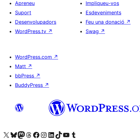
Apreneu
Impliqueu-vos
Suport
Esdeveniments
Desenvolupadors
Feu una donació
↗
WordPress.tv
↗
Swag
↗
WordPress.com
↗
Matt
↗
bbPress
↗
BuddyPress
↗
Visiteu el nostre compte X (abans Twitter)
Visiteu el nostre compte de Bluesky
Visiteu el nostre compte al Mastodon
Visiteu el nostre compte de Threads
Visiteu la nostra pàgina al Facebook
Visiteu el nostre compte d'Instagram
Visiteu el nostre compte de LinkedIn
Visiteu el nostre compte de TikTok
Visiteu el nostre canal al YouTube
Visiteu el nostre compte de Tumblr