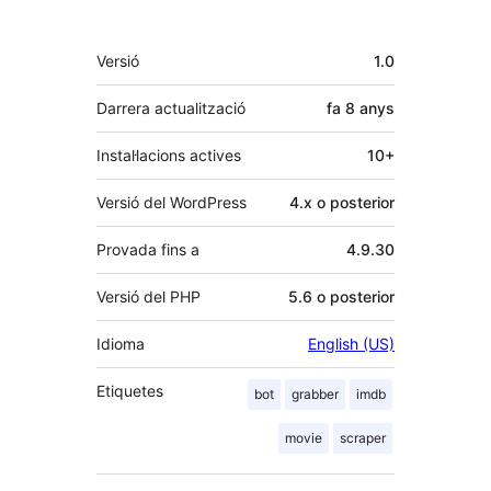
Meta
Versió
1.0
Darrera actualització
fa
8 anys
Instal·lacions actives
10+
Versió del WordPress
4.x o posterior
Provada fins a
4.9.30
Versió del PHP
5.6 o posterior
Idioma
English (US)
Etiquetes
bot
grabber
imdb
movie
scraper