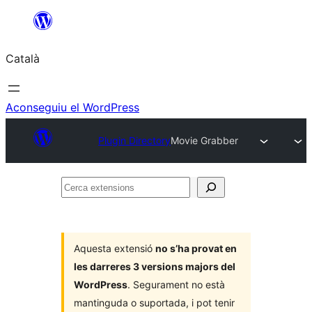
Vés
al
Català
contingut
Aconseguiu el WordPress
Plugin Directory
Movie Grabber
Cerca
extensions
Aquesta extensió
no s’ha provat en
les darreres 3 versions majors del
WordPress
. Segurament no està
mantinguda o suportada, i pot tenir