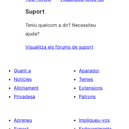
1
Suport
estrelles
Teniu quelcom a dir? Necessiteu
ajuda?
Visualitza els fòrums de suport
Quant a
Aparador
Notícies
Temes
Allotjament
Extensions
Privadesa
Patrons
Apreneu
Impliqueu-vos
Suport
Esdeveniments