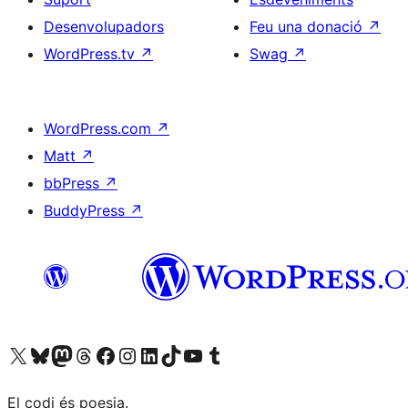
Desenvolupadors
Feu una donació
↗
WordPress.tv
↗
Swag
↗
WordPress.com
↗
Matt
↗
bbPress
↗
BuddyPress
↗
Visiteu el nostre compte X (abans Twitter)
Visiteu el nostre compte de Bluesky
Visiteu el nostre compte al Mastodon
Visiteu el nostre compte de Threads
Visiteu la nostra pàgina al Facebook
Visiteu el nostre compte d'Instagram
Visiteu el nostre compte de LinkedIn
Visiteu el nostre compte de TikTok
Visiteu el nostre canal al YouTube
Visiteu el nostre compte de Tumblr
El codi és poesia.