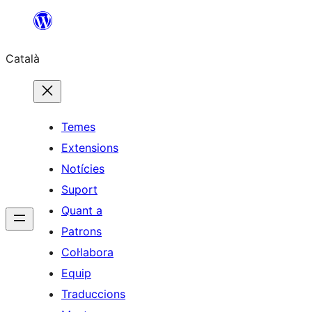
Vés
al
Català
contingut
Temes
Extensions
Notícies
Suport
Quant a
Patrons
Col·labora
Equip
Traduccions