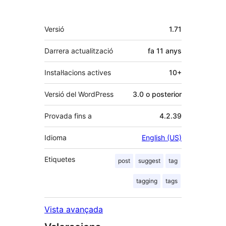
Meta
Versió
1.71
Darrera actualització
fa
11 anys
Instal·lacions actives
10+
Versió del WordPress
3.0 o posterior
Provada fins a
4.2.39
Idioma
English (US)
Etiquetes
post
suggest
tag
tagging
tags
Vista avançada