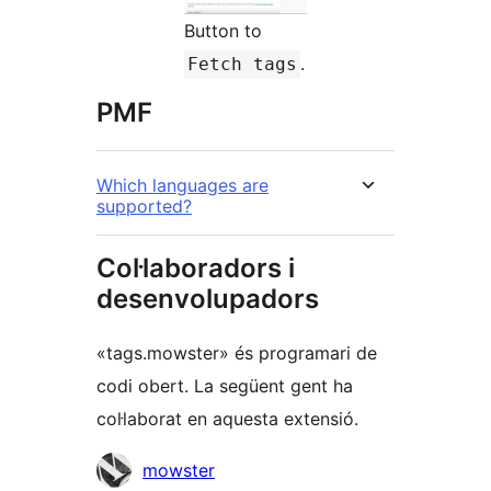
Button to
.
Fetch tags
PMF
Which languages are
supported?
Col·laboradors i
desenvolupadors
«tags.mowster» és programari de
codi obert. La següent gent ha
col·laborat en aquesta extensió.
Col·laboradors
mowster