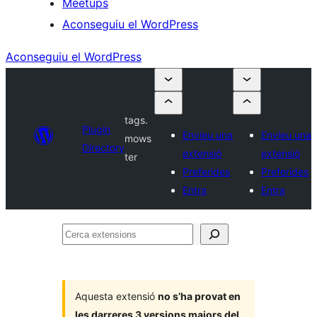
Meetups
Aconseguiu el WordPress
Aconseguiu el WordPress
tags.
Plugin
Envieu una
Envieu una
mows
Directory
extensió
extensió
ter
Preferides
Preferides
Entra
Entra
Cerca
extensions
Aquesta extensió
no s’ha provat en
les darreres 3 versions majors del