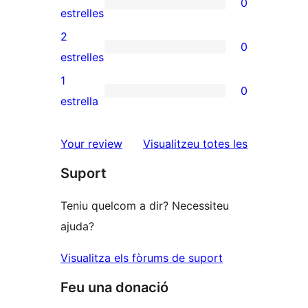
0
estrelles
de
0
estrelles
4
valoracions
2
0
estrelles
de
0
estrelles
3
valoracions
1
0
estrelles
de
0
estrella
2
valoracions
estrelles
de
ressenyes
Your review
Visualitzeu totes les
1
Suport
estrelles
Teniu quelcom a dir? Necessiteu
ajuda?
Visualitza els fòrums de suport
Feu una donació