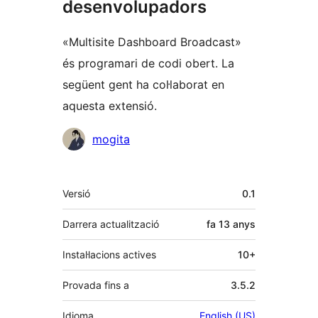
desenvolupadors
«Multisite Dashboard Broadcast»
és programari de codi obert. La
següent gent ha col·laborat en
aquesta extensió.
Col·laboradors
mogita
Meta
Versió
0.1
Darrera actualització
fa
13 anys
Instal·lacions actives
10+
Provada fins a
3.5.2
Idioma
English (US)