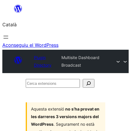
Vés
al
Català
contingut
Aconseguiu el WordPress
Plugin
Multisite Dashboard
Directory
Broadcast
Cerca
extensions
Aquesta extensió
no s’ha provat en
les darreres 3 versions majors del
WordPress
. Segurament no està