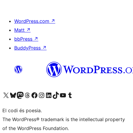
WordPress.com
↗
Matt
↗
bbPress
↗
BuddyPress
↗
Visiteu el nostre compte X (abans Twitter)
Visiteu el nostre compte de Bluesky
Visiteu el nostre compte al Mastodon
Visiteu el nostre compte de Threads
Visiteu la nostra pàgina al Facebook
Visiteu el nostre compte d'Instagram
Visiteu el nostre compte de LinkedIn
Visiteu el nostre compte de TikTok
Visiteu el nostre canal al YouTube
Visiteu el nostre compte de Tumblr
El codi és poesia.
The WordPress® trademark is the intellectual property
of the WordPress Foundation.