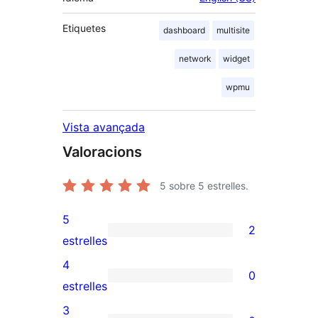
Etiquetes
dashboard
multisite
network
widget
wpmu
Vista avançada
Valoracions
5
sobre 5 estrelles.
5
2
2
estrelles
valoracions
4
0
de
0
estrelles
5
valoracions
3