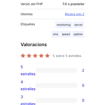
Versió del PHP
7.0 o posterior
Idiomes
Mostra tots 2
Etiquetes
monitoring
server
sms
speed
uptime
Valoracions
5
sobre 5 estrelles.
5
2
2
estrelles
valoracions
4
0
de
0
estrelles
5
valoracions
3
0
estrelles
de
0
estrelles