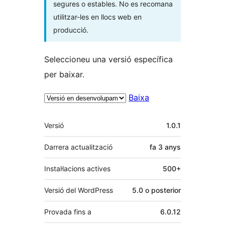
segures o estables. No es recomana
utilitzar-les en llocs web en
producció.
Seleccioneu una versió específica
per baixar.
Baixa
Meta
Versió
1.0.1
Darrera actualització
fa
3 anys
Instal·lacions actives
500+
Versió del WordPress
5.0 o posterior
Provada fins a
6.0.12