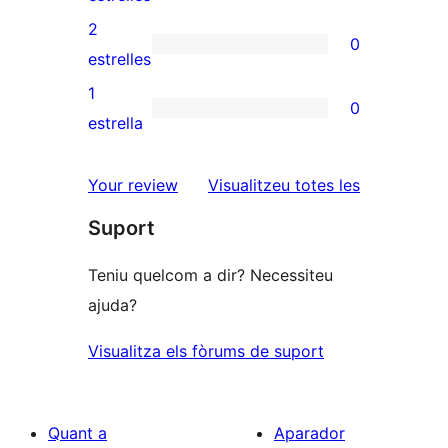
4
valoracions
2
0
estrelles
de
0
estrelles
3
valoracions
1
0
estrelles
de
0
estrella
2
valoracions
estrelles
de
ressenyes
Your review
Visualitzeu totes les
1
Suport
estrelles
Teniu quelcom a dir? Necessiteu
ajuda?
Visualitza els fòrums de suport
Quant a
Aparador