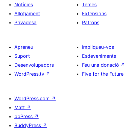
Notícies
Temes
Allotjament
Extensions
Privadesa
Patrons
Apreneu
Impliqueu-vos
Suport
Esdeveniments
Desenvolupadors
Feu una donació
↗
WordPress.tv
↗
Five for the Future
WordPress.com
↗
Matt
↗
bbPress
↗
BuddyPress
↗