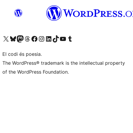
Visiteu el nostre compte X (abans Twitter)
Visiteu el nostre compte de Bluesky
Visiteu el nostre compte al Mastodon
Visiteu el nostre compte de Threads
Visiteu la nostra pàgina al Facebook
Visiteu el nostre compte d'Instagram
Visiteu el nostre compte de LinkedIn
Visiteu el nostre compte de TikTok
Visiteu el nostre canal al YouTube
Visiteu el nostre compte de Tumblr
El codi és poesia.
The WordPress® trademark is the intellectual property
of the WordPress Foundation.