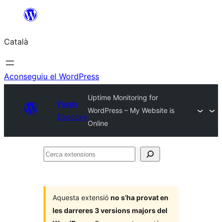
Vés
al
Català
contingut
Aconseguiu el WordPress
Uptime Monitoring for
Plugin
WordPress – My Website is
Directory
Online
Cerca
extensions
Aquesta extensió
no s’ha provat en
les darreres 3 versions majors del