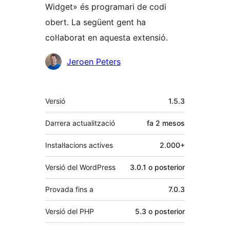
Widget» és programari de codi
obert. La següent gent ha
col·laborat en aquesta extensió.
Col·laboradors
Jeroen Peters
Meta
Versió
1.5.3
Darrera actualització
fa
2 mesos
Instal·lacions actives
2.000+
Versió del WordPress
3.0.1 o posterior
Provada fins a
7.0.3
Versió del PHP
5.3 o posterior