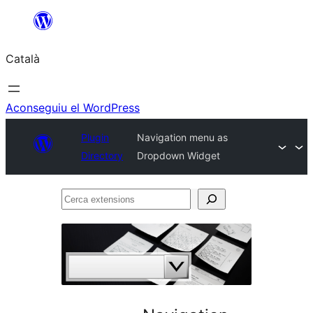
Vés
al
Català
contingut
Aconseguiu el WordPress
Plugin
Navigation menu as
Directory
Dropdown Widget
Cerca
extensions