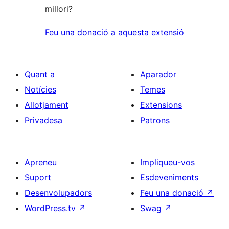
millori?
Feu una donació a aquesta extensió
Quant a
Aparador
Notícies
Temes
Allotjament
Extensions
Privadesa
Patrons
Apreneu
Impliqueu-vos
Suport
Esdeveniments
Desenvolupadors
Feu una donació
↗
WordPress.tv
↗
Swag
↗