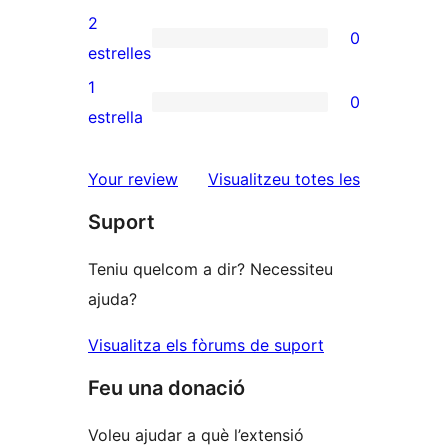
4
valoracions
2
0
estrelles
de
0
estrelles
3
valoracions
1
0
estrelles
de
0
estrella
2
valoracions
estrelles
de
ressenyes
Your review
Visualitzeu totes les
1
Suport
estrelles
Teniu quelcom a dir? Necessiteu
ajuda?
Visualitza els fòrums de suport
Feu una donació
Voleu ajudar a què l’extensió