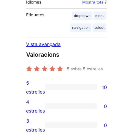
Idiomes
Mostra tots 7
Etiquetes
dropdown
menu
navigation
select
Vista avançada
Valoracions
5
sobre 5 estrelles.
5
10
10
estrelles
valoracions
4
0
de
0
estrelles
5
valoracions
3
0
estrelles
de
0
estrelles