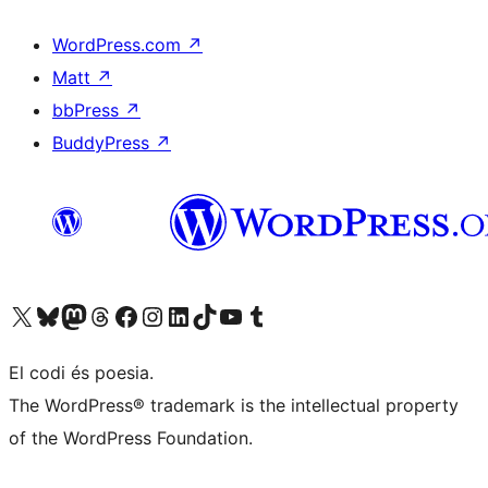
WordPress.com
↗
Matt
↗
bbPress
↗
BuddyPress
↗
Visiteu el nostre compte X (abans Twitter)
Visiteu el nostre compte de Bluesky
Visiteu el nostre compte al Mastodon
Visiteu el nostre compte de Threads
Visiteu la nostra pàgina al Facebook
Visiteu el nostre compte d'Instagram
Visiteu el nostre compte de LinkedIn
Visiteu el nostre compte de TikTok
Visiteu el nostre canal al YouTube
Visiteu el nostre compte de Tumblr
El codi és poesia.
The WordPress® trademark is the intellectual property
of the WordPress Foundation.