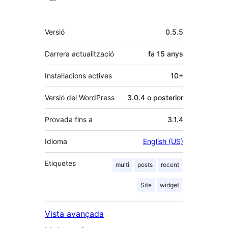
Meta
Versió
0.5.5
Darrera actualització
fa
15 anys
Instal·lacions actives
10+
Versió del WordPress
3.0.4 o posterior
Provada fins a
3.1.4
Idioma
English (US)
Etiquetes
multi
posts
recent
Site
widget
Vista avançada