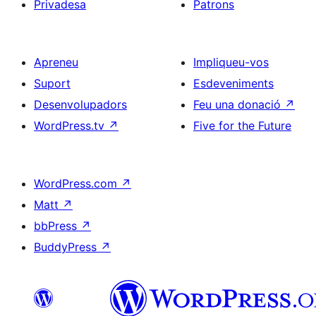
Privadesa
Patrons
Apreneu
Impliqueu-vos
Suport
Esdeveniments
Desenvolupadors
Feu una donació
↗
WordPress.tv
↗
Five for the Future
WordPress.com
↗
Matt
↗
bbPress
↗
BuddyPress
↗