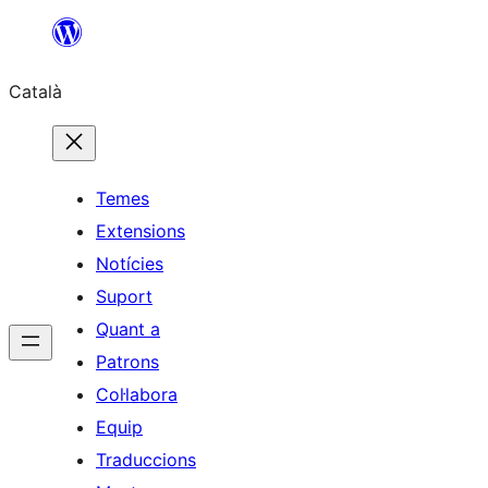
Vés
al
Català
contingut
Temes
Extensions
Notícies
Suport
Quant a
Patrons
Col·labora
Equip
Traduccions