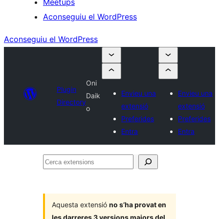
Meetups
Aconseguiu el WordPress
Aconseguiu el WordPress
Oni
Plugin
Envieu una
Envieu una
Daik
Directory
extensió
extensió
o
Preferides
Preferides
Entra
Entra
Cerca
extensions
Aquesta extensió
no s’ha provat en
les darreres 3 versions majors del