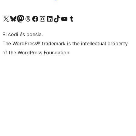
Visiteu el nostre compte X (abans Twitter)
Visiteu el nostre compte de Bluesky
Visiteu el nostre compte al Mastodon
Visiteu el nostre compte de Threads
Visiteu la nostra pàgina al Facebook
Visiteu el nostre compte d'Instagram
Visiteu el nostre compte de LinkedIn
Visiteu el nostre compte de TikTok
Visiteu el nostre canal al YouTube
Visiteu el nostre compte de Tumblr
El codi és poesia.
The WordPress® trademark is the intellectual property
of the WordPress Foundation.