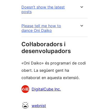
Doesn’t show the latest
posts
Please tell me how to
dance Oni Daiko
Col·laboradors i
desenvolupadors
«Oni Daiko» és programari de codi
obert. La següent gent ha
col·laborat en aquesta extensió.
Col·laboradors
DigitalCube Inc.
webnist