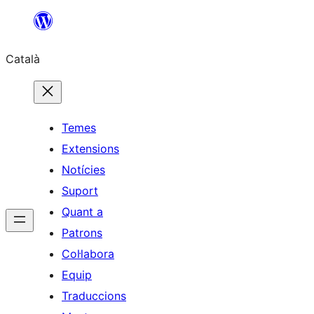
Vés
al
Català
contingut
Temes
Extensions
Notícies
Suport
Quant a
Patrons
Col·labora
Equip
Traduccions