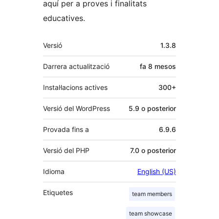
aquí per a proves i finalitats
educatives.
Meta
Versió
1.3.8
Darrera actualització
fa
8 mesos
Instal·lacions actives
300+
Versió del WordPress
5.9 o posterior
Provada fins a
6.9.6
Versió del PHP
7.0 o posterior
Idioma
English (US)
Etiquetes
team members
team showcase