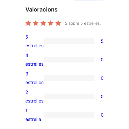
Valoracions
5
sobre 5 estrelles.
5
5
5
estrelles
valoracions
4
0
de
0
estrelles
5
valoracions
3
0
estrelles
de
0
estrelles
4
valoracions
2
0
estrelles
de
0
estrelles
3
valoracions
1
0
estrelles
de
0
estrella
2
valoracions