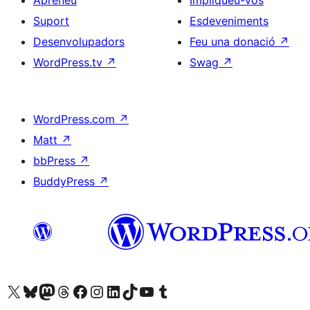
Suport
Esdeveniments
Desenvolupadors
Feu una donació
↗
WordPress.tv
↗
Swag
↗
WordPress.com
↗
Matt
↗
bbPress
↗
BuddyPress
↗
Visiteu el nostre compte X (abans Twitter)
Visiteu el nostre compte de Bluesky
Visiteu el nostre compte al Mastodon
Visiteu el nostre compte de Threads
Visiteu la nostra pàgina al Facebook
Visiteu el nostre compte d'Instagram
Visiteu el nostre compte de LinkedIn
Visiteu el nostre compte de TikTok
Visiteu el nostre canal al YouTube
Visiteu el nostre compte de Tumblr