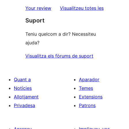
estrelles
de
ressenyes
Your review
Visualitzeu totes les
1
Suport
estrelles
Teniu quelcom a dir? Necessiteu
ajuda?
Visualitza els fòrums de suport
Quant a
Aparador
Notícies
Temes
Allotjament
Extensions
Privadesa
Patrons
Apreneu
Impliqueu-vos