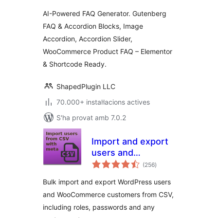
Product FAQ
AI-Powered FAQ Generator. Gutenberg
FAQ & Accordion Blocks, Image
Accordion, Accordion Slider,
WooCommerce Product FAQ – Elementor
& Shortcode Ready.
ShapedPlugin LLC
70.000+ instal·lacions actives
S'ha provat amb 7.0.2
Import and export
users and
puntuacions
customers
(256
)
totals
Bulk import and export WordPress users
and WooCommerce customers from CSV,
including roles, passwords and any