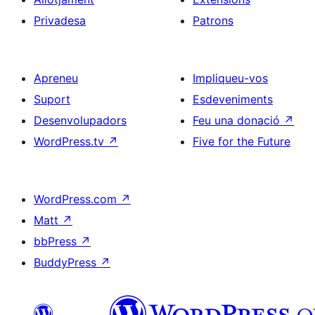
Privadesa
Patrons
Apreneu
Impliqueu-vos
Suport
Esdeveniments
Desenvolupadors
Feu una donació
↗
WordPress.tv
↗
Five for the Future
WordPress.com
↗
Matt
↗
bbPress
↗
BuddyPress
↗