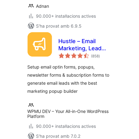
Adnan
90.000+ instal·lacions actives
S'ha provat amb 6.9.5
Hustle – Email
Marketing, Lead
puntuacions
Generation, Optins,
(858
)
totals
Popups
Setup email optin forms, popups,
newsletter forms & subscription forms to
generate email leads with the best
marketing popup builder
WPMU DEV – Your All-in-One WordPress
Platform
90.000+ instal·lacions actives
S'ha provat amb 7.0.2