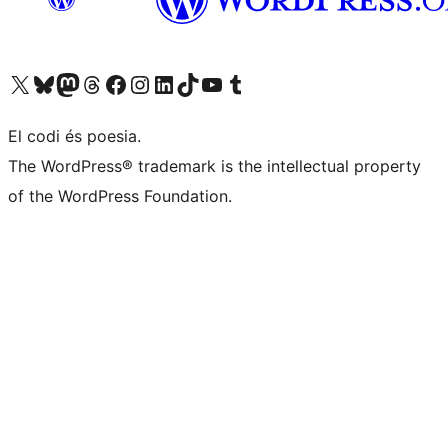
Visiteu el nostre compte X (abans Twitter)
Visiteu el nostre compte de Bluesky
Visiteu el nostre compte al Mastodon
Visiteu el nostre compte de Threads
Visiteu la nostra pàgina al Facebook
Visiteu el nostre compte d'Instagram
Visiteu el nostre compte de LinkedIn
Visiteu el nostre compte de TikTok
Visiteu el nostre canal al YouTube
Visiteu el nostre compte de Tumblr
El codi és poesia.
The WordPress® trademark is the intellectual property
of the WordPress Foundation.