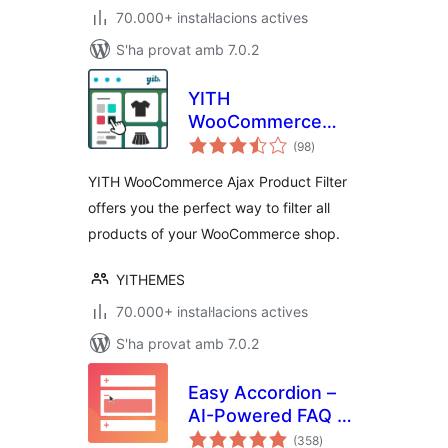
70.000+ instal·lacions actives
S'ha provat amb 7.0.2
YITH
WooCommerce
puntuacions
Ajax Product Filter
(98
)
totals
YITH WooCommerce Ajax Product Filter
offers you the perfect way to filter all
products of your WooCommerce shop.
YITHEMES
70.000+ instal·lacions actives
S'ha provat amb 7.0.2
Easy Accordion –
AI-Powered FAQ &
puntuacions
Accordion Blocks,
(358
)
totals