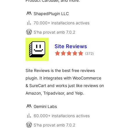
Product Carousel, and more.
ShapedPlugin LLC
70.000+ instal·lacions actives
S'ha provat amb 7.0.2
Site Reviews
puntuacions
(372
)
totals
Site Reviews is the best free reviews
plugin. It integrates with WooCommerce
& SureCart and works just like reviews on
Amazon, Tripadvisor, and Yelp.
Gemini Labs
60.000+ instal·lacions actives
S'ha provat amb 7.0.2