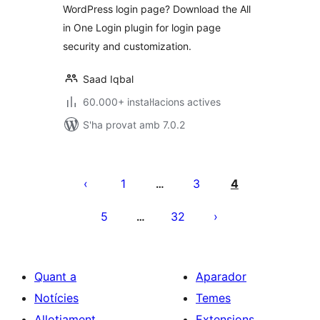
WordPress login page? Download the All
Google
in One Login plugin for login page
reCAPTCHA, Social
Login, Temporary
security and customization.
Login, 2FA, and
more.
Saad Iqbal
60.000+ instal·lacions actives
S'ha provat amb 7.0.2
Paginació
de
1
3
4
…
les
5
32
…
entrades
Quant a
Aparador
Notícies
Temes
Allotjament
Extensions