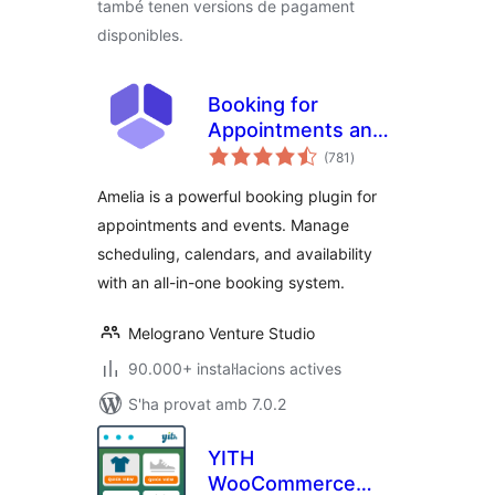
també tenen versions de pagament
disponibles.
Booking for
Appointments and
puntuacions
Events Calendar –
(781
)
totals
Amelia
Amelia is a powerful booking plugin for
appointments and events. Manage
scheduling, calendars, and availability
with an all-in-one booking system.
Melograno Venture Studio
90.000+ instal·lacions actives
S'ha provat amb 7.0.2
YITH
WooCommerce