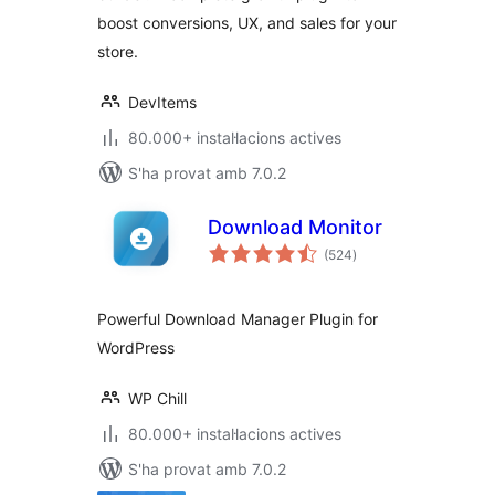
Plugin
boost conversions, UX, and sales for your
store.
DevItems
80.000+ instal·lacions actives
S'ha provat amb 7.0.2
Download Monitor
puntuacions
(524
)
totals
Powerful Download Manager Plugin for
WordPress
WP Chill
80.000+ instal·lacions actives
S'ha provat amb 7.0.2