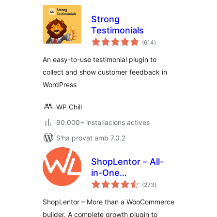
Strong
Testimonials
puntuacions
(614
)
totals
An easy-to-use testimonial plugin to
collect and show customer feedback in
WordPress
WP Chill
90.000+ instal·lacions actives
S'ha provat amb 7.0.2
ShopLentor – All-
in-One
puntuacions
WooCommerce
(273
)
totals
Growth & Store
ShopLentor – More than a WooCommerce
Enhancement
builder. A complete growth plugin to