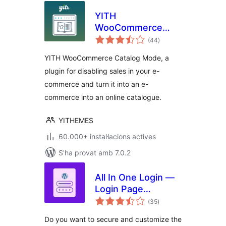
YITH
WooCommerce
puntuacions
Catalog Mode
(44
)
totals
YITH WooCommerce Catalog Mode, a
plugin for disabling sales in your e-
commerce and turn it into an e-
commerce into an online catalogue.
YITHEMES
60.000+ instal·lacions actives
S'ha provat amb 7.0.2
All In One Login —
Login Page
puntuacions
Security and
(35
)
totals
Customization for
Do you want to secure and customize the
WordPress with