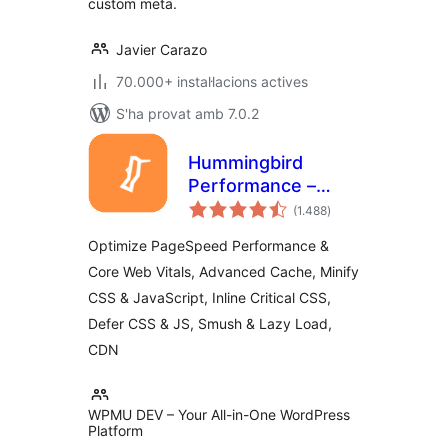
custom meta.
Javier Carazo
70.000+ instal·lacions actives
S'ha provat amb 7.0.2
Hummingbird
Performance –
puntuacions
Cache & Page
(1.488
)
totals
Speed Optimization
Optimize PageSpeed Performance &
for Core Web Vitals
Core Web Vitals, Advanced Cache, Minify
| Critical CSS |
CSS & JavaScript, Inline Critical CSS,
Minify CSS | Defer
CSS Javascript |
Defer CSS & JS, Smush & Lazy Load,
CDN
CDN
WPMU DEV – Your All-in-One WordPress
Platform