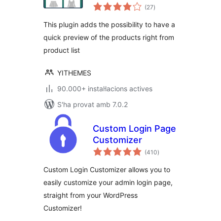
puntuacions
Quick View
(27
)
totals
This plugin adds the possibility to have a
quick preview of the products right from
product list
YITHEMES
90.000+ instal·lacions actives
S'ha provat amb 7.0.2
Custom Login Page
Customizer
puntuacions
(410
)
totals
Custom Login Customizer allows you to
easily customize your admin login page,
straight from your WordPress
Customizer!