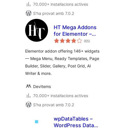
70.000+ instal·lacions actives
S'ha provat amb 7.0.2
HT Mega Addons
for Elementor –
puntuacions
Elementor Widgets
(65
)
totals
& Template Builder
Elementor addon offering 146+ widgets
— Mega Menu, Ready Templates, Page
Builder, Slider, Gallery, Post Grid, AI
Writer & more.
DevItems
70.000+ instal·lacions actives
S'ha provat amb 7.0.2
wpDataTables –
WordPress Data