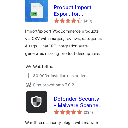
Product Import
Export for
puntuacions
WooCommerce –
(413
)
totals
Import Export
Import/export WooCommerce products
Product CSV Suite
via CSV with images, reviews, categories
& tags. ChatGPT integration auto-
generates missing product descriptions.
WebToffee
80.000+ instal·lacions actives
S'ha provat amb 7.0.2
Defender Security
– Malware Scanner,
puntuacions
Login Security &
(334
)
totals
Firewall
WordPress security plugin with malware