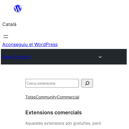
Vés
al
Català
contingut
Aconseguiu el WordPress
Plugin Directory
Cerca
Totes
Community
Commercial
Extensions comercials
Aquestes extensions són gratuïtes, però