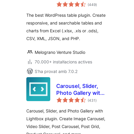
puntuacions
Table, Dynamic
(449
)
totals
Tables & Table
The best WordPress table plugin. Create
Charts Plugin
responsive, and searchable tables and
charts from Excel (.xlsx, .xls or .ods),
CSV, XML, JSON, and PHP.
Melograno Venture Studio
70.000+ instal·lacions actives
S'ha provat amb 7.0.2
Carousel, Slider,
Photo Gallery with
puntuacions
Lightbox, Video
(431
)
totals
Slider, by WP
Carousel, Slider, and Photo Gallery with
Carousel
Lightbox plugin. Create Image Carousel,
Video Slider, Post Carousel, Post Grid,