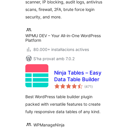
scanner, IP blocking, audit logs, antivirus
scans, firewall, 2FA, brute force login
security, and more.
WPMU DEV – Your All-in-One WordPress
Platform
80.000+ instal·lacions actives
S'ha provat amb 7.0.2
Ninja Tables – Easy
Data Table Builder
puntuacions
(471
)
totals
Best WordPress table builder plugin
packed with versatile features to create
fully responsive data tables of any kind.
WPManageNinja