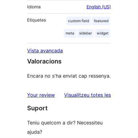
Idioma
English (US)
Etiquetes
custom field
featured
meta
sidebar
widget
Vista avançada
Valoracions
Encara no s'ha enviat cap ressenya.
ressenyes
Your review
Visualitzeu totes les
Suport
Teniu quelcom a dir? Necessiteu
ajuda?