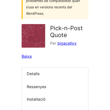
problemes de compatibilitat quan
s’usa en versions recents del
WordPress.
Pick-n-Post
Quote
Per
bigacelloy
Baixa
Detalls
Ressenyes
Instal·lació