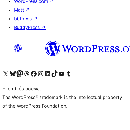
WordPress.com
↗
Matt
↗
bbPress
↗
BuddyPress
↗
Visiteu el nostre compte X (abans Twitter)
Visiteu el nostre compte de Bluesky
Visiteu el nostre compte al Mastodon
Visiteu el nostre compte de Threads
Visiteu la nostra pàgina al Facebook
Visiteu el nostre compte d'Instagram
Visiteu el nostre compte de LinkedIn
Visiteu el nostre compte de TikTok
Visiteu el nostre canal al YouTube
Visiteu el nostre compte de Tumblr
El codi és poesia.
The WordPress® trademark is the intellectual property
of the WordPress Foundation.