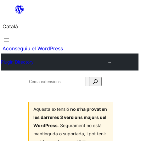
Vés
al
Català
contingut
Aconseguiu el WordPress
Plugin Directory
Cerca
extensions
Aquesta extensió
no s’ha provat en
les darreres 3 versions majors del
WordPress
. Segurament no està
mantinguda o suportada, i pot tenir