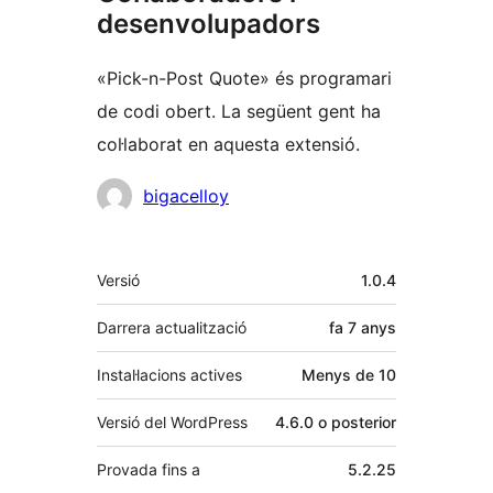
desenvolupadors
«Pick-n-Post Quote» és programari
de codi obert. La següent gent ha
col·laborat en aquesta extensió.
Col·laboradors
bigacelloy
Meta
Versió
1.0.4
Darrera actualització
fa
7 anys
Instal·lacions actives
Menys de 10
Versió del WordPress
4.6.0 o posterior
Provada fins a
5.2.25