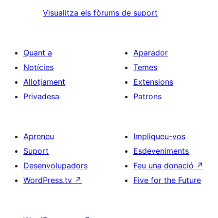
Visualitza els fòrums de suport
Quant a
Aparador
Notícies
Temes
Allotjament
Extensions
Privadesa
Patrons
Apreneu
Impliqueu-vos
Suport
Esdeveniments
Desenvolupadors
Feu una donació
↗
WordPress.tv
↗
Five for the Future