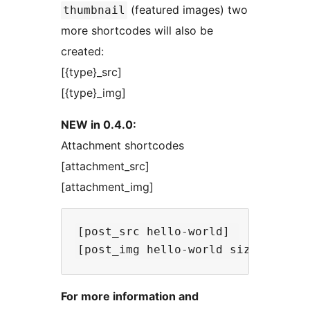
(featured images) two
thumbnail
more shortcodes will also be
created:
[{type}_src]
[{type}_img]
NEW in 0.4.0:
Attachment shortcodes
[attachment_src]
[attachment_img]
[post_src hello-world]

For more information and