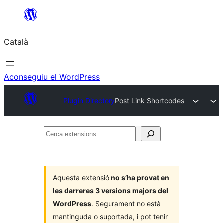
Vés
al
Català
contingut
Aconseguiu el WordPress
Plugin Directory
Post Link Shortcodes
Cerca
extensions
Aquesta extensió
no s’ha provat en
les darreres 3 versions majors del
WordPress
. Segurament no està
mantinguda o suportada, i pot tenir