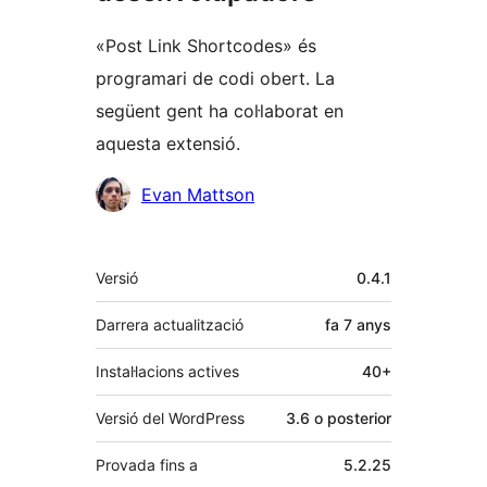
«Post Link Shortcodes» és
programari de codi obert. La
següent gent ha col·laborat en
aquesta extensió.
Col·laboradors
Evan Mattson
Meta
Versió
0.4.1
Darrera actualització
fa
7 anys
Instal·lacions actives
40+
Versió del WordPress
3.6 o posterior
Provada fins a
5.2.25