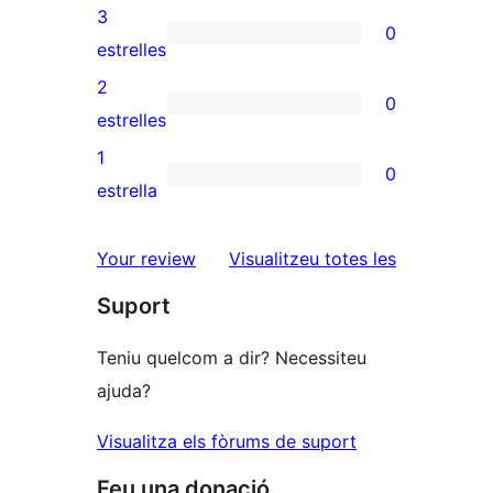
5
valoracions
3
0
estrelles
de
0
estrelles
4
valoracions
2
0
estrelles
de
0
estrelles
3
valoracions
1
0
estrelles
de
0
estrella
2
valoracions
estrelles
de
ressenyes
Your review
Visualitzeu totes les
1
Suport
estrelles
Teniu quelcom a dir? Necessiteu
ajuda?
Visualitza els fòrums de suport
Feu una donació