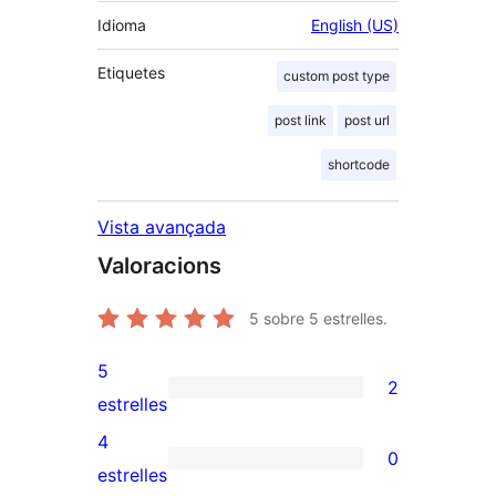
Idioma
English (US)
Etiquetes
custom post type
post link
post url
shortcode
Vista avançada
Valoracions
5
sobre 5 estrelles.
5
2
2
estrelles
valoracions
4
0
de
0
estrelles