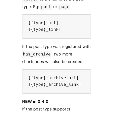
type. Eg:
or
post
page
[{type}_url]

If the post type was registered with
, two more
has_archive
shortcodes will also be created:
[{type}_archive_url]

NEW in 0.4.0:
If the post type supports