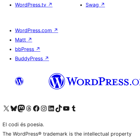
WordPress.tv
↗
Swag
↗
WordPress.com
↗
Matt
↗
bbPress
↗
BuddyPress
↗
Visiteu el nostre compte X (abans Twitter)
Visiteu el nostre compte de Bluesky
Visiteu el nostre compte al Mastodon
Visiteu el nostre compte de Threads
Visiteu la nostra pàgina al Facebook
Visiteu el nostre compte d'Instagram
Visiteu el nostre compte de LinkedIn
Visiteu el nostre compte de TikTok
Visiteu el nostre canal al YouTube
Visiteu el nostre compte de Tumblr
El codi és poesia.
The WordPress® trademark is the intellectual property