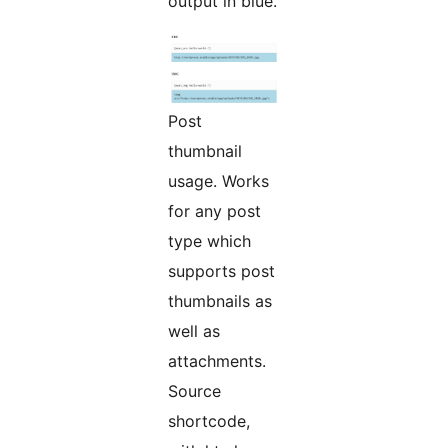
output in blue.
Post
thumbnail
usage. Works
for any post
type which
supports post
thumbnails as
well as
attachments.
Source
shortcode,