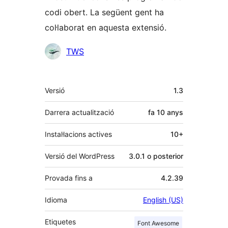
codi obert. La següent gent ha
col·laborat en aquesta extensió.
Col·laboradors
TWS
Meta
Versió
1.3
Darrera actualització
fa
10 anys
Instal·lacions actives
10+
Versió del WordPress
3.0.1 o posterior
Provada fins a
4.2.39
Idioma
English (US)
Etiquetes
Font Awesome