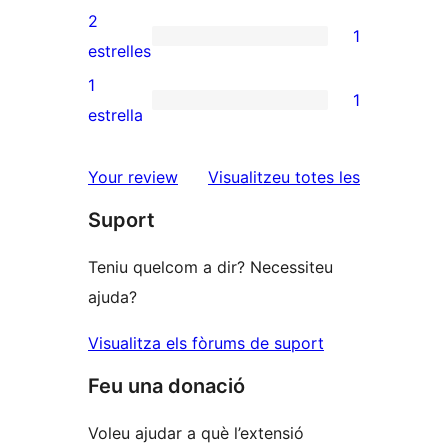
4
valoracions
2
1
estrelles
de
1
estrelles
3
valoració
1
1
estrelles
de
1
estrella
2
valoració
estrelles
de
ressenyes
Your review
Visualitzeu totes les
1
Suport
estrelles
Teniu quelcom a dir? Necessiteu
ajuda?
Visualitza els fòrums de suport
Feu una donació
Voleu ajudar a què l’extensió