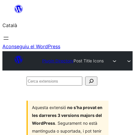
Vés
al
Català
contingut
Aconseguiu el WordPress
Plugin Directory
Post Title Icons
Cerca
extensions
Aquesta extensió
no s’ha provat en
les darreres 3 versions majors del
WordPress
. Segurament no està
mantinguda o suportada, i pot tenir