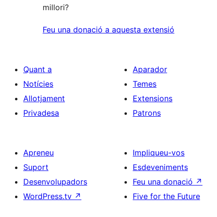
millori?
Feu una donació a aquesta extensió
Quant a
Aparador
Notícies
Temes
Allotjament
Extensions
Privadesa
Patrons
Apreneu
Impliqueu-vos
Suport
Esdeveniments
Desenvolupadors
Feu una donació
↗
WordPress.tv
↗
Five for the Future