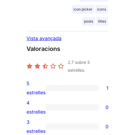
icon picker
icons
posts
titles
Vista avançada
Valoracions
2.7
sobre 5
estrelles.
5
1
1
estrelles
valoració
4
0
de
0
estrelles
5
valoracions
3
0
estrelles
de
0
estrelles