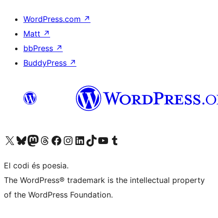
WordPress.com
↗
Matt
↗
bbPress
↗
BuddyPress
↗
Visiteu el nostre compte X (abans Twitter)
Visiteu el nostre compte de Bluesky
Visiteu el nostre compte al Mastodon
Visiteu el nostre compte de Threads
Visiteu la nostra pàgina al Facebook
Visiteu el nostre compte d'Instagram
Visiteu el nostre compte de LinkedIn
Visiteu el nostre compte de TikTok
Visiteu el nostre canal al YouTube
Visiteu el nostre compte de Tumblr
El codi és poesia.
The WordPress® trademark is the intellectual property
of the WordPress Foundation.