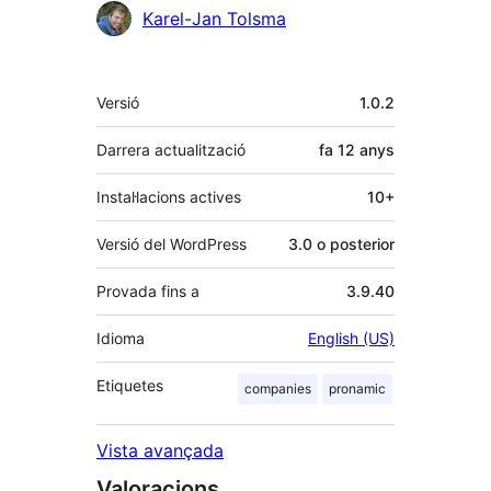
Karel-Jan Tolsma
Meta
Versió
1.0.2
Darrera actualització
fa
12 anys
Instal·lacions actives
10+
Versió del WordPress
3.0 o posterior
Provada fins a
3.9.40
Idioma
English (US)
Etiquetes
companies
pronamic
Vista avançada
Valoracions