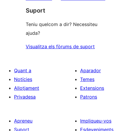
1
Suport
estrelles
Teniu quelcom a dir? Necessiteu
ajuda?
Visualitza els fòrums de suport
Quant a
Aparador
Notícies
Temes
Allotjament
Extensions
Privadesa
Patrons
Apreneu
Impliqueu-vos
Suport
Esdeveniments