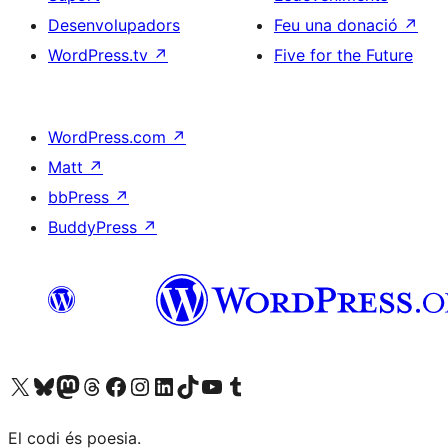
Desenvolupadors
Feu una donació
↗
WordPress.tv
↗
Five for the Future
WordPress.com
↗
Matt
↗
bbPress
↗
BuddyPress
↗
Visiteu el nostre compte X (abans Twitter)
Visiteu el nostre compte de Bluesky
Visiteu el nostre compte al Mastodon
Visiteu el nostre compte de Threads
Visiteu la nostra pàgina al Facebook
Visiteu el nostre compte d'Instagram
Visiteu el nostre compte de LinkedIn
Visiteu el nostre compte de TikTok
Visiteu el nostre canal al YouTube
Visiteu el nostre compte de Tumblr
El codi és poesia.