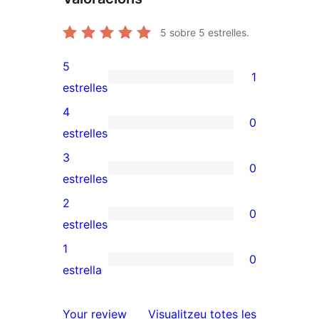
5
sobre 5 estrelles.
5
1
1
estrelles
valoració
4
0
de
0
estrelles
5
valoracions
3
0
estrelles
de
0
estrelles
4
valoracions
2
0
estrelles
de
0
estrelles
3
valoracions
1
0
estrelles
de
0
estrella
2
valoracions
estrelles
de
ressenyes
Your review
Visualitzeu totes les