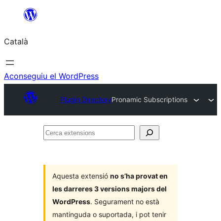
Vés
al
Català
contingut
Aconseguiu el WordPress
Plugin Directory
Pronamic Subscriptions
Cerca
extensions
Aquesta extensió
no s’ha provat en
les darreres 3 versions majors del
WordPress
. Segurament no està
mantinguda o suportada, i pot tenir