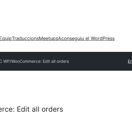
Equip
Traduccions
Meetups
Aconseguiu el WordPress
C WP/WooCommerce: Edit all orders
En
: Edit all orders