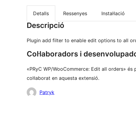
Detalls
Ressenyes
Instal·lació
Descripció
Plugin add filter to enable edit options to all 
Col·laboradors i desenvolupad
«PRyC WP/WooCommerce: Edit all orders» és pr
col·laborat en aquesta extensió.
Col·laboradors
Patryk