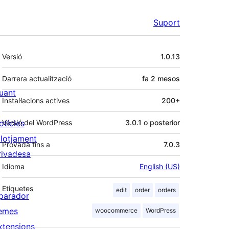
Suport
Meta
Versió
1.0.13
Darrera actualització
fa
2 mesos
uant
Instal·lacions actives
200+
otícies
Versió del WordPress
3.0.1 o posterior
llotjament
Provada fins a
7.0.3
rivadesa
Idioma
English (US)
Etiquetes
edit
order
orders
parador
emes
woocommerce
WordPress
xtensions