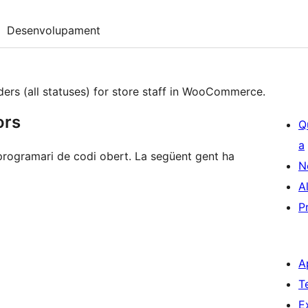
Desenvolupament
orders (all statuses) for store staff in WooCommerce.
ors
Q
a
ogramari de codi obert. La següent gent ha
N
A
P
A
T
E