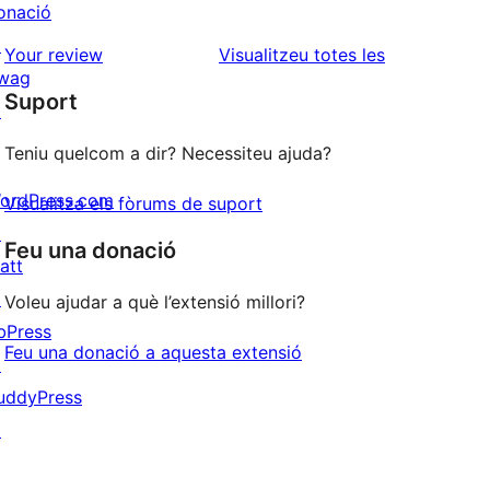
onació
2
valoracions
↗
estrelles
de
ressenyes
Your review
Visualitzeu totes les
wag
1
Suport
↗
estrelles
Teniu quelcom a dir? Necessiteu ajuda?
ordPress.com
Visualitza els fòrums de suport
↗
Feu una donació
att
↗
Voleu ajudar a què l’extensió millori?
bPress
Feu una donació a aquesta extensió
↗
uddyPress
↗