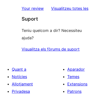
valoracions
estrelles
de
ressenyes
Your review
Visualitzeu totes les
1
Suport
estrelles
Teniu quelcom a dir? Necessiteu
ajuda?
Visualitza els fòrums de suport
Quant a
Aparador
Notícies
Temes
Allotjament
Extensions
Privadesa
Patrons