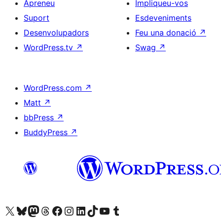
Apreneu
Impliqueu-vos
Suport
Esdeveniments
Desenvolupadors
Feu una donació
↗
WordPress.tv
↗
Swag
↗
WordPress.com
↗
Matt
↗
bbPress
↗
BuddyPress
↗
Visiteu el nostre compte X (abans Twitter)
Visiteu el nostre compte de Bluesky
Visiteu el nostre compte al Mastodon
Visiteu el nostre compte de Threads
Visiteu la nostra pàgina al Facebook
Visiteu el nostre compte d'Instagram
Visiteu el nostre compte de LinkedIn
Visiteu el nostre compte de TikTok
Visiteu el nostre canal al YouTube
Visiteu el nostre compte de Tumblr