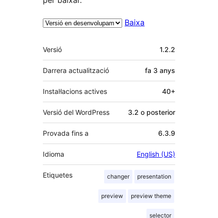
Baixa
Meta
Versió
1.2.2
Darrera actualització
fa
3 anys
Instal·lacions actives
40+
Versió del WordPress
3.2 o posterior
Provada fins a
6.3.9
Idioma
English (US)
Etiquetes
changer
presentation
preview
preview theme
selector