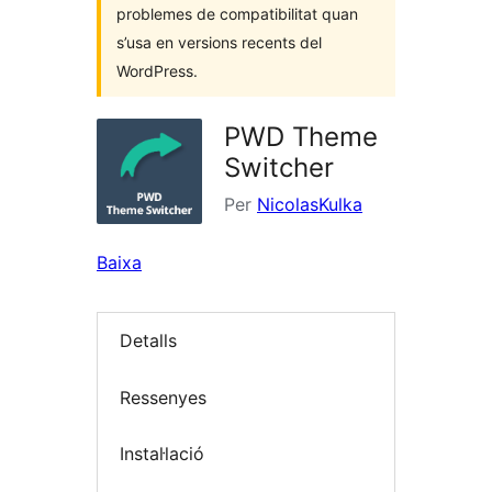
problemes de compatibilitat quan
s’usa en versions recents del
WordPress.
PWD Theme
Switcher
Per
NicolasKulka
Baixa
Detalls
Ressenyes
Instal·lació