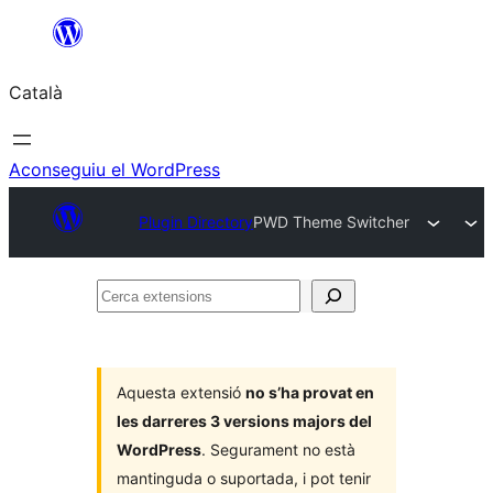
Vés
al
Català
contingut
Aconseguiu el WordPress
Plugin Directory
PWD Theme Switcher
Cerca
extensions
Aquesta extensió
no s’ha provat en
les darreres 3 versions majors del
WordPress
. Segurament no està
mantinguda o suportada, i pot tenir