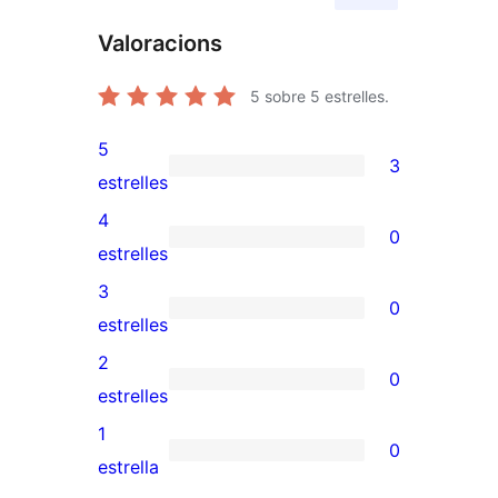
Valoracions
5
sobre 5 estrelles.
5
3
3
estrelles
valoracions
4
0
de
0
estrelles
5
valoracions
3
0
estrelles
de
0
estrelles
4
valoracions
2
0
estrelles
de
0
estrelles
3
valoracions
1
0
estrelles
de
0
estrella
2