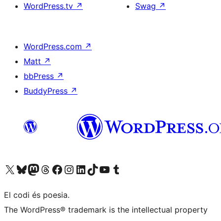
WordPress.tv
↗
Swag
↗
WordPress.com
↗
Matt
↗
bbPress
↗
BuddyPress
↗
Visiteu el nostre compte X (abans Twitter)
Visiteu el nostre compte de Bluesky
Visiteu el nostre compte al Mastodon
Visiteu el nostre compte de Threads
Visiteu la nostra pàgina al Facebook
Visiteu el nostre compte d'Instagram
Visiteu el nostre compte de LinkedIn
Visiteu el nostre compte de TikTok
Visiteu el nostre canal al YouTube
Visiteu el nostre compte de Tumblr
El codi és poesia.
The WordPress® trademark is the intellectual property