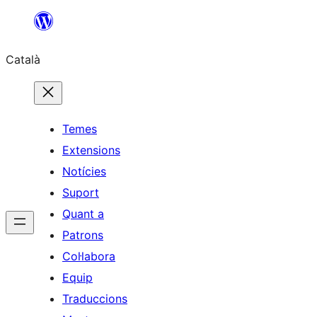
Vés
al
Català
contingut
Temes
Extensions
Notícies
Suport
Quant a
Patrons
Col·labora
Equip
Traduccions