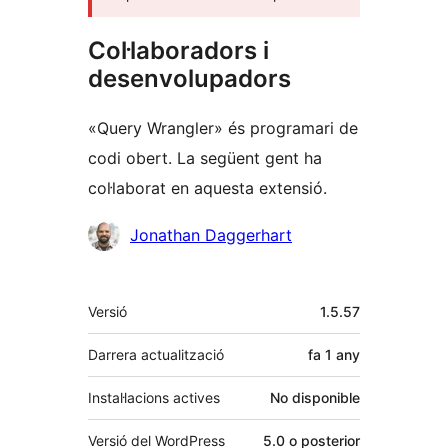
Col·laboradors i
desenvolupadors
«Query Wrangler» és programari de
codi obert. La següent gent ha
col·laborat en aquesta extensió.
Col·laboradors
Jonathan Daggerhart
Meta
Versió
1.5.57
Darrera actualització
fa
1 any
Instal·lacions actives
No disponible
Versió del WordPress
5.0 o posterior