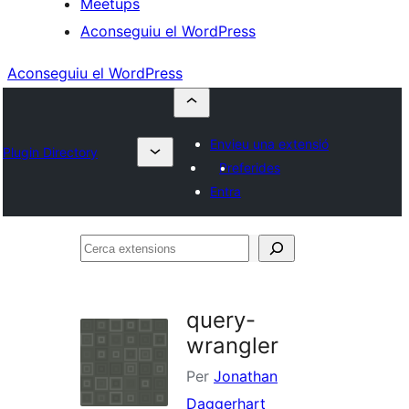
Meetups
Aconseguiu el WordPress
Aconseguiu el WordPress
Envieu una extensió
Plugin Directory
Preferides
Entra
Cerca
extensions
query-
wrangler
Per
Jonathan
Daggerhart