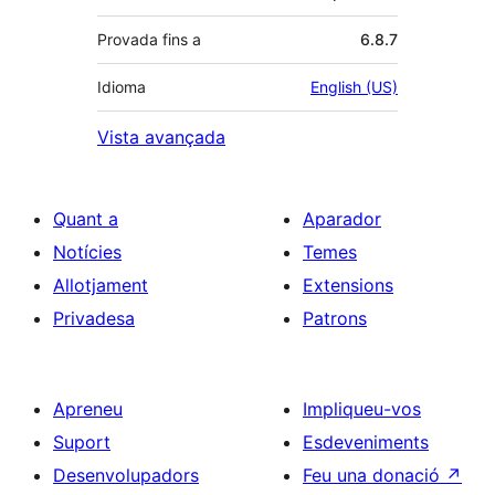
Provada fins a
6.8.7
Idioma
English (US)
Vista avançada
Quant a
Aparador
Notícies
Temes
Allotjament
Extensions
Privadesa
Patrons
Apreneu
Impliqueu-vos
Suport
Esdeveniments
Desenvolupadors
Feu una donació
↗