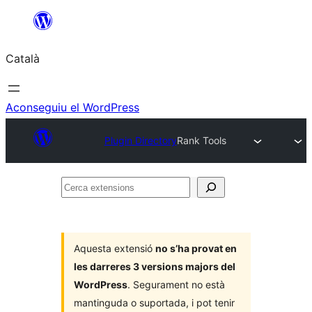
Vés
al
Català
contingut
Aconseguiu el WordPress
Plugin Directory
Rank Tools
Cerca
extensions
Aquesta extensió
no s’ha provat en
les darreres 3 versions majors del
WordPress
. Segurament no està
mantinguda o suportada, i pot tenir