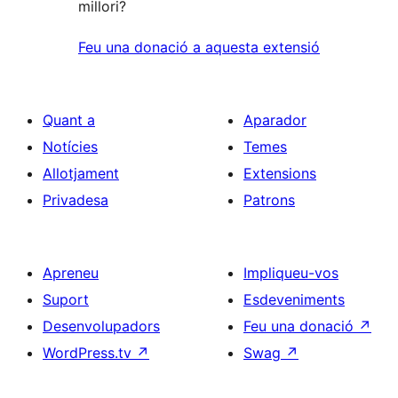
millori?
Feu una donació a aquesta extensió
Quant a
Aparador
Notícies
Temes
Allotjament
Extensions
Privadesa
Patrons
Apreneu
Impliqueu-vos
Suport
Esdeveniments
Desenvolupadors
Feu una donació
↗
WordPress.tv
↗
Swag
↗