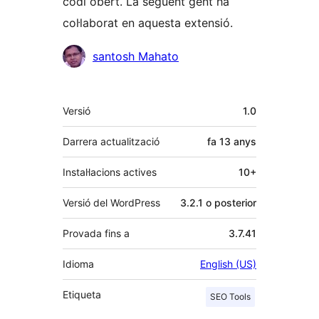
codi obert. La següent gent ha
col·laborat en aquesta extensió.
Col·laboradors
santosh Mahato
Meta
Versió
1.0
Darrera actualització
fa
13 anys
Instal·lacions actives
10+
Versió del WordPress
3.2.1 o posterior
Provada fins a
3.7.41
Idioma
English (US)
Etiqueta
SEO Tools