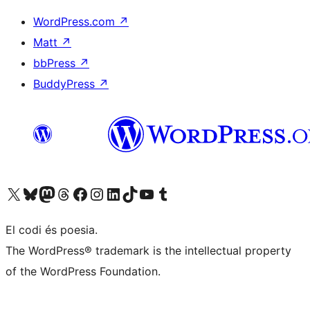
WordPress.com
↗
Matt
↗
bbPress
↗
BuddyPress
↗
Visiteu el nostre compte X (abans Twitter)
Visiteu el nostre compte de Bluesky
Visiteu el nostre compte al Mastodon
Visiteu el nostre compte de Threads
Visiteu la nostra pàgina al Facebook
Visiteu el nostre compte d'Instagram
Visiteu el nostre compte de LinkedIn
Visiteu el nostre compte de TikTok
Visiteu el nostre canal al YouTube
Visiteu el nostre compte de Tumblr
El codi és poesia.
The WordPress® trademark is the intellectual property
of the WordPress Foundation.