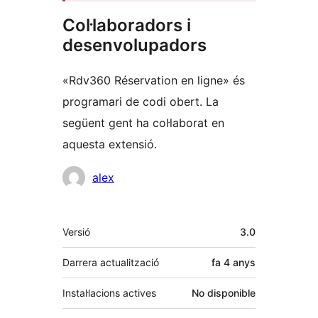
Col·laboradors i
desenvolupadors
«Rdv360 Réservation en ligne» és
programari de codi obert. La
següent gent ha col·laborat en
aquesta extensió.
Col·laboradors
alex
Meta
Versió
3.0
Darrera actualització
fa
4 anys
Instal·lacions actives
No disponible