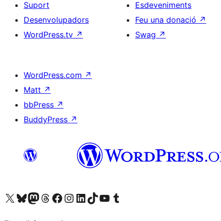
Suport
Esdeveniments
Desenvolupadors
Feu una donació
↗
WordPress.tv
↗
Swag
↗
WordPress.com
↗
Matt
↗
bbPress
↗
BuddyPress
↗
Visiteu el nostre compte X (abans Twitter)
Visiteu el nostre compte de Bluesky
Visiteu el nostre compte al Mastodon
Visiteu el nostre compte de Threads
Visiteu la nostra pàgina al Facebook
Visiteu el nostre compte d'Instagram
Visiteu el nostre compte de LinkedIn
Visiteu el nostre compte de TikTok
Visiteu el nostre canal al YouTube
Visiteu el nostre compte de Tumblr