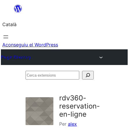
Vés
al
Català
contingut
Aconseguiu el WordPress
Plugin Directory
Cerca
extensions
rdv360-
reservation-
en-ligne
Per
alex