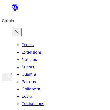
Vés
al
Català
contingut
Temes
Extensions
Notícies
Suport
Quant a
Patrons
Col·labora
Equip
Traduccions