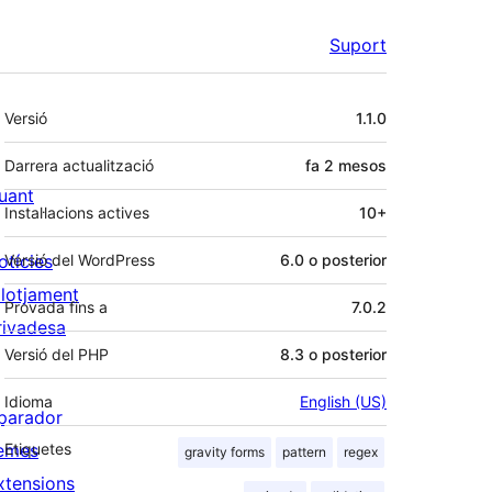
Suport
Meta
Versió
1.1.0
Darrera actualització
fa
2 mesos
uant
Instal·lacions actives
10+
otícies
Versió del WordPress
6.0 o posterior
llotjament
Provada fins a
7.0.2
rivadesa
Versió del PHP
8.3 o posterior
Idioma
English (US)
parador
emes
Etiquetes
gravity forms
pattern
regex
xtensions