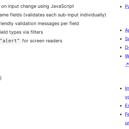
on input change using JavaScript
P
e fields (validates each sub-input individually)
iendly validation messages per field
A
ld types via filters
S
for screen readers
"alert"
D
W
)
I
v
E
F
u