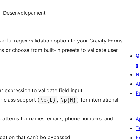
Desenvolupament
rful regex validation option to your Gravity Forms
ns or choose from built-in presets to validate user
Q
a
N
A
 expression to validate field input
P
 class support (
,
) for international
\p{L}
\p{N}
tterns for names, emails, phone numbers, and
A
T
ation that can’t be bypassed
E