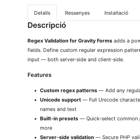
Detalls
Ressenyes
Instal·lació
Descripció
Regex Validation for Gravity Forms
adds a powe
fields. Define custom regular expression patter
input — both server-side and client-side.
Features
Custom regex patterns
— Add any regular
Unicode support
— Full Unicode character
names and text
Built-in presets
— Quick-select common pa
more
Server-side validation
— Secure PHP valid