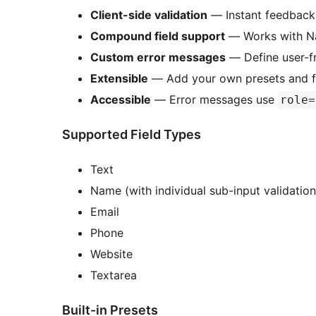
Client-side validation
— Instant feedback 
Compound field support
— Works with Nam
Custom error messages
— Define user-fr
Extensible
— Add your own presets and fie
Accessible
— Error messages use
role=
Supported Field Types
Text
Name (with individual sub-input validation
Email
Phone
Website
Textarea
Built-in Presets