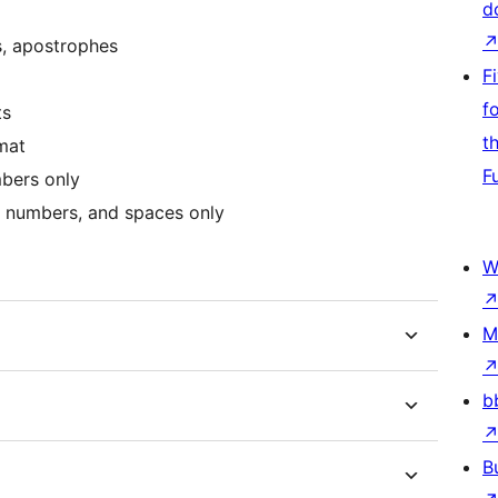
d
s, apostrophes
F
f
ts
t
mat
F
bers only
 numbers, and spaces only
W
M
b
B