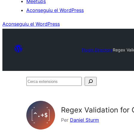
Meetups
Aconseguiu el WordPress
Aconseguiu el WordPress
Plugin Directory
Regex Vali
Cerca
extensions
Regex Validation for 
Per
Daniel Sturm