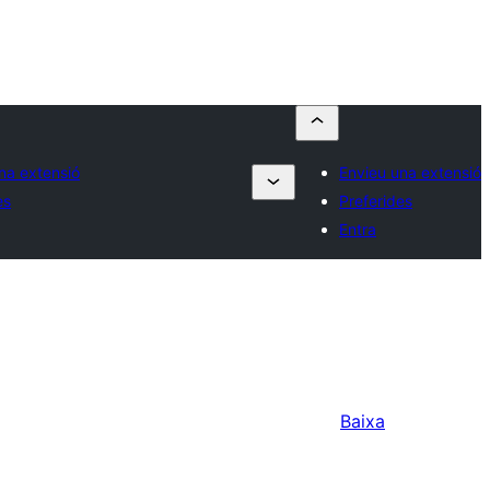
na extensió
Envieu una extensió
es
Preferides
Entra
Baixa