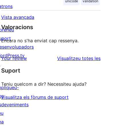
unicode
validation
atrons
Vista avançada
Valoracions
preneu
uport
Encara no s'ha enviat cap ressenya.
esenvolupadors
ordPress.tv
ressenyes
Your review
Visualitzeu totes les
↗
Suport
Teniu quelcom a dir? Necessiteu ajuda?
mpliqueu-
os
Visualitza els fòrums de suport
sdeveniments
eu
na