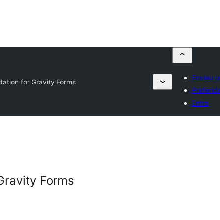
Envieu u
dation for Gravity Forms
Preferid
Entra
Gravity Forms