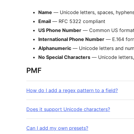
Name
— Unicode letters, spaces, hyphen
Email
— RFC 5322 compliant
US Phone Number
— Common US forma
International Phone Number
— E.164 for
Alphanumeric
— Unicode letters and num
No Special Characters
— Unicode letters,
PMF
How do I add a regex pattern to a field?
Does it support Unicode characters?
Can I add my own presets?