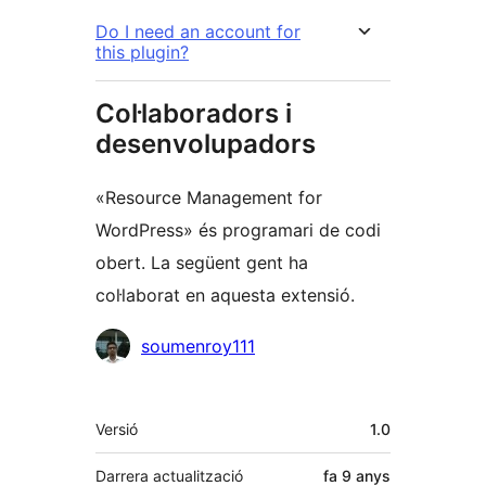
Do I need an account for
this plugin?
Col·laboradors i
desenvolupadors
«Resource Management for
WordPress» és programari de codi
obert. La següent gent ha
col·laborat en aquesta extensió.
Col·laboradors
soumenroy111
Meta
Versió
1.0
Darrera actualització
fa
9 anys