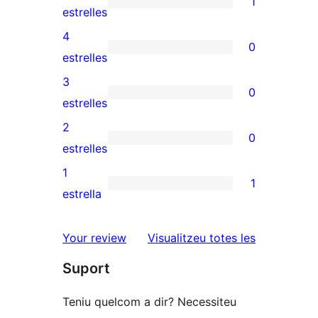
1
1
estrelles
valoració
4
0
de
0
estrelles
5
valoracions
3
0
estrelles
de
0
estrelles
4
valoracions
2
0
estrelles
de
0
estrelles
3
valoracions
1
1
estrelles
de
1
estrella
2
valoració
estrelles
de
ressenyes
Your review
Visualitzeu totes les
1
Suport
estrelles
Teniu quelcom a dir? Necessiteu