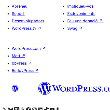
Apreneu
Impliqueu-vos
Suport
Esdeveniments
Desenvolupadors
Feu una donació
↗
WordPress.tv
↗
Swag
↗
WordPress.com
↗
Matt
↗
bbPress
↗
BuddyPress
↗
Visiteu el nostre compte X (abans Twitter)
Visiteu el nostre compte de Bluesky
Visiteu el nostre compte al Mastodon
Visiteu el nostre compte de Threads
Visiteu la nostra pàgina al Facebook
Visiteu el nostre compte d'Instagram
Visiteu el nostre compte de LinkedIn
Visiteu el nostre compte de TikTok
Visiteu el nostre canal al YouTube
Visiteu el nostre compte de Tumblr