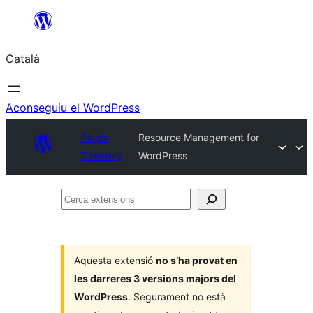
Vés
al
Català
contingut
Aconseguiu el WordPress
Plugin
Resource Management for
Directory
WordPress
Cerca
extensions
Aquesta extensió
no s’ha provat en
les darreres 3 versions majors del
WordPress
. Segurament no està