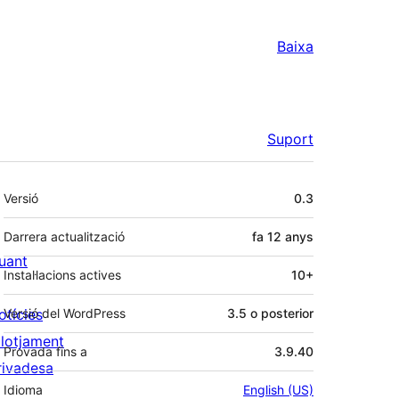
Baixa
Suport
Meta
Versió
0.3
Darrera actualització
fa
12 anys
uant
Instal·lacions actives
10+
otícies
Versió del WordPress
3.5 o posterior
llotjament
Provada fins a
3.9.40
rivadesa
Idioma
English (US)