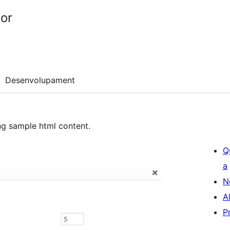
or
Desenvolupament
ng sample html content.
Q
a
N
A
P