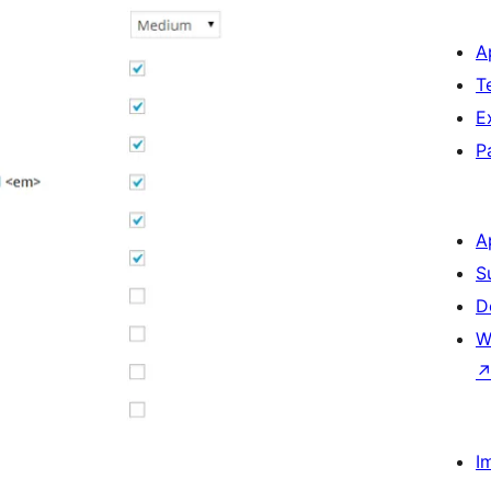
A
T
E
P
A
S
D
W
I