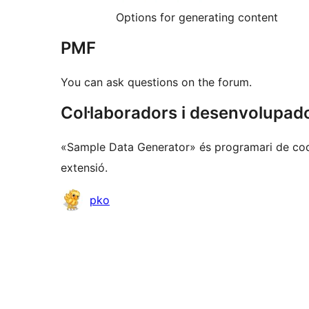
Options for generating content
PMF
You can ask questions on the forum.
Col·laboradors i desenvolupad
«Sample Data Generator» és programari de codi
extensió.
Col·laboradors
pko