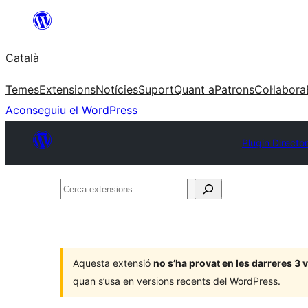
Vés
al
Català
contingut
Temes
Extensions
Notícies
Suport
Quant a
Patrons
Col·labora
Aconseguiu el WordPress
Plugin Directo
Cerca
extensions
Aquesta extensió
no s’ha provat en les darreres 3
quan s’usa en versions recents del WordPress.