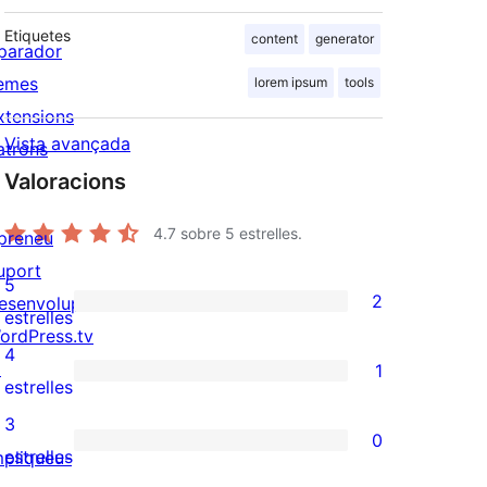
Etiquetes
content
generator
parador
emes
lorem ipsum
tools
xtensions
Vista avançada
atrons
Valoracions
4.7
sobre 5 estrelles.
preneu
uport
5
2
esenvolupadors
2
estrelles
ordPress.tv
valoracions
4
↗
1
de
1
estrelles
5
valoració
3
0
estrelles
de
0
estrelles
mpliqueu-
4