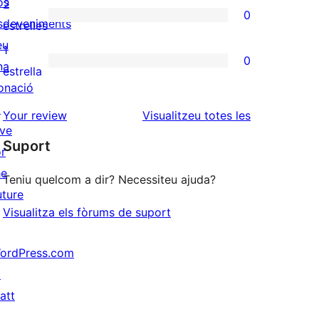
valoracions
os
2
0
estrelles
de
sdeveniments
0
estrelles
3
eu
valoracions
1
0
estrelles
na
de
0
estrella
onació
2
valoracions
↗
estrelles
de
ressenyes
Your review
Visualitzeu totes les
ive
1
Suport
or
estrelles
he
Teniu quelcom a dir? Necessiteu ajuda?
uture
Visualitza els fòrums de suport
ordPress.com
↗
att
↗