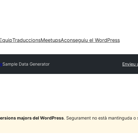
Equip
Traduccions
Meetups
Aconseguiu el WordPress
ry
Sample Data Generator
Envieu 
 versions majors del WordPress
. Segurament no està mantinguda o su