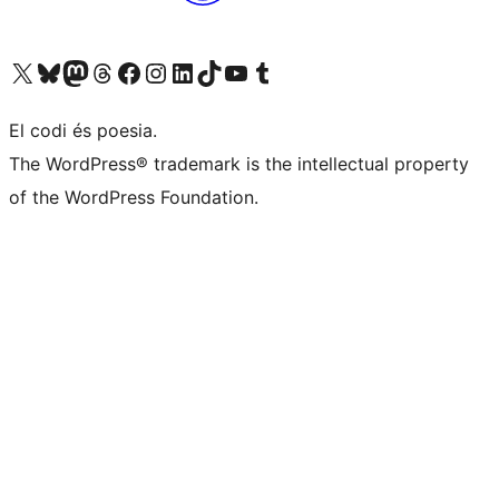
Visiteu el nostre compte X (abans Twitter)
Visiteu el nostre compte de Bluesky
Visiteu el nostre compte al Mastodon
Visiteu el nostre compte de Threads
Visiteu la nostra pàgina al Facebook
Visiteu el nostre compte d'Instagram
Visiteu el nostre compte de LinkedIn
Visiteu el nostre compte de TikTok
Visiteu el nostre canal al YouTube
Visiteu el nostre compte de Tumblr
El codi és poesia.
The WordPress® trademark is the intellectual property
of the WordPress Foundation.