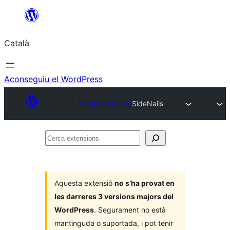
Vés
al
Català
contingut
Aconseguiu el WordPress
Plugin Directory
SideNails
Cerca
extensions
Aquesta extensió
no s’ha provat en
les darreres 3 versions majors del
WordPress
. Segurament no està
mantinguda o suportada, i pot tenir