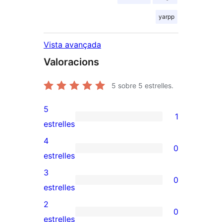
yarpp
Vista avançada
Valoracions
5
sobre 5 estrelles.
5
1
1
estrelles
valoració
4
0
de
0
estrelles
5
valoracions
3
0
estrelles
de
0
estrelles
4
valoracions
2
0
estrelles
de
0
estrelles