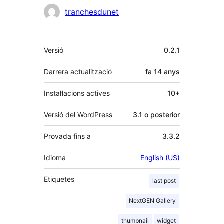
Col·laboradors
tranchesdunet
Meta
Versió
0.2.1
Darrera actualització
fa
14 anys
Instal·lacions actives
10+
Versió del WordPress
3.1 o posterior
Provada fins a
3.3.2
Idioma
English (US)
Etiquetes
last post
NextGEN Gallery
thumbnail
widget