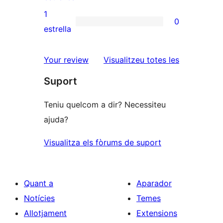
3
valoracions
1
0
estrelles
de
0
estrella
2
valoracions
estrelles
de
ressenyes
Your review
Visualitzeu totes les
1
Suport
estrelles
Teniu quelcom a dir? Necessiteu
ajuda?
Visualitza els fòrums de suport
Quant a
Aparador
Notícies
Temes
Allotjament
Extensions