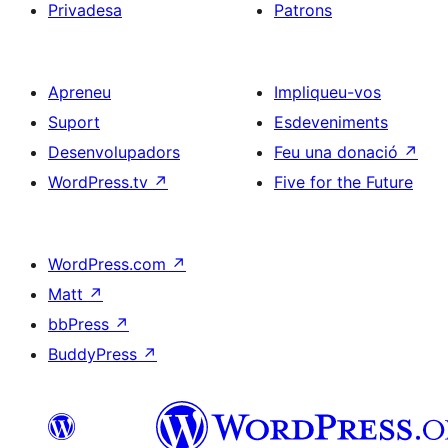
Privadesa
Patrons
Apreneu
Impliqueu-vos
Suport
Esdeveniments
Desenvolupadors
Feu una donació
↗
WordPress.tv
↗
Five for the Future
WordPress.com
↗
Matt
↗
bbPress
↗
BuddyPress
↗