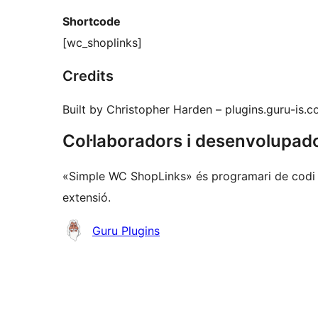
Shortcode
[wc_shoplinks]
Credits
Built by Christopher Harden – plugins.guru-is.
Col·laboradors i desenvolupad
«Simple WC ShopLinks» és programari de codi o
extensió.
Col·laboradors
Guru Plugins