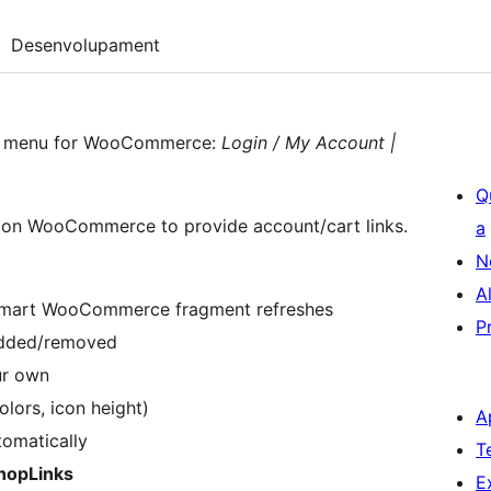
Desenvolupament
ble menu for WooCommerce:
Login / My Account |
Q
 on WooCommerce to provide account/cart links.
a
N
A
d smart WooCommerce fragment refreshes
P
 added/removed
ur own
olors, icon height)
A
tomatically
T
opLinks
E