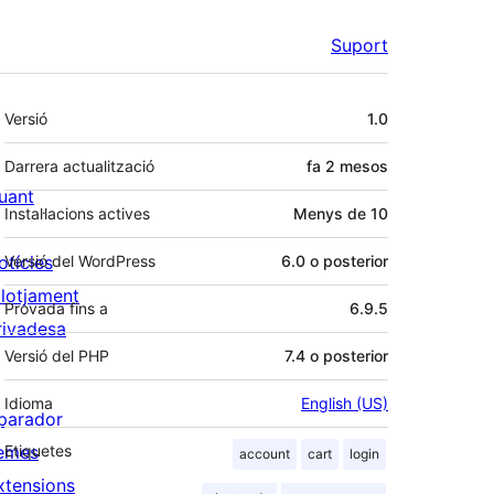
Suport
Meta
Versió
1.0
Darrera actualització
fa
2 mesos
uant
Instal·lacions actives
Menys de 10
otícies
Versió del WordPress
6.0 o posterior
llotjament
Provada fins a
6.9.5
rivadesa
Versió del PHP
7.4 o posterior
Idioma
English (US)
parador
emes
Etiquetes
account
cart
login
xtensions