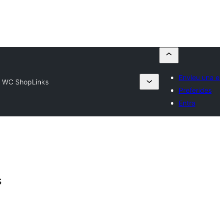
Envieu una e
e WC ShopLinks
Preferides
Entra
s