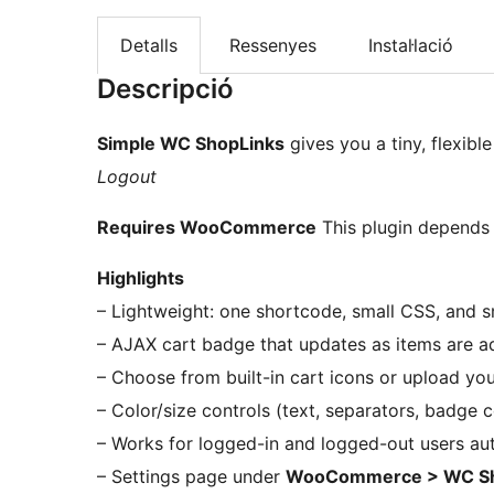
Detalls
Ressenyes
Instal·lació
Descripció
Simple WC ShopLinks
gives you a tiny, flexi
Logout
Requires WooCommerce
This plugin depends
Highlights
– Lightweight: one shortcode, small CSS, an
– AJAX cart badge that updates as items are
– Choose from built-in cart icons or upload yo
– Color/size controls (text, separators, badge c
– Works for logged-in and logged-out users au
– Settings page under
WooCommerce > WC Sh