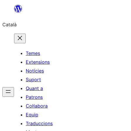
Vés
al
Català
contingut
Temes
Extensions
Notícies
Suport
Quant a
Patrons
Col·labora
Equip
Traduccions