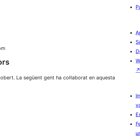
P
A
S
com
D
ors
W
bert. La següent gent ha col·laborat en aquesta
I
v
E
F
u