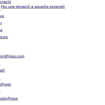
onació
Feu una donació a aquesta extensió
↗
ive
or
he
uture
ordPress.com
↗
att
↗
bPress
↗
uddyPress