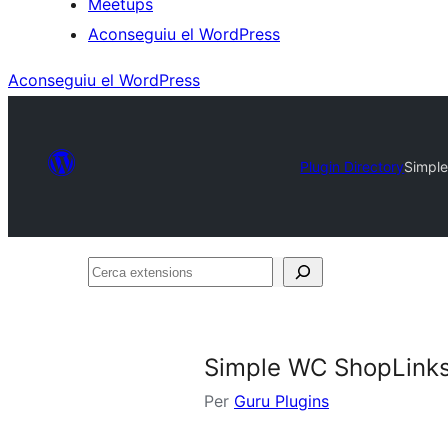
Meetups
Aconseguiu el WordPress
Aconseguiu el WordPress
Plugin Directory
Simpl
Cerca
extensions
Simple WC ShopLink
Per
Guru Plugins