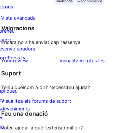
shortcode
woocommerce
atrons
Vista avançada
Valoracions
preneu
uport
Encara no s'ha enviat cap ressenya.
esenvolupadors
ordPress.tv
ressenyes
Your review
Visualitzeu totes les
↗
Suport
Teniu quelcom a dir? Necessiteu ajuda?
mpliqueu-
os
Visualitza els fòrums de suport
sdeveniments
Feu una donació
eu
na
Voleu ajudar a què l’extensió millori?