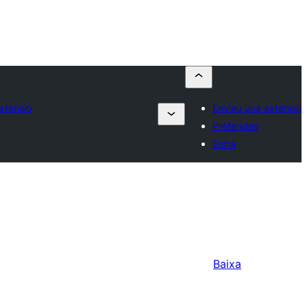
xtensió
Envieu una extensió
Preferides
Entra
Baixa