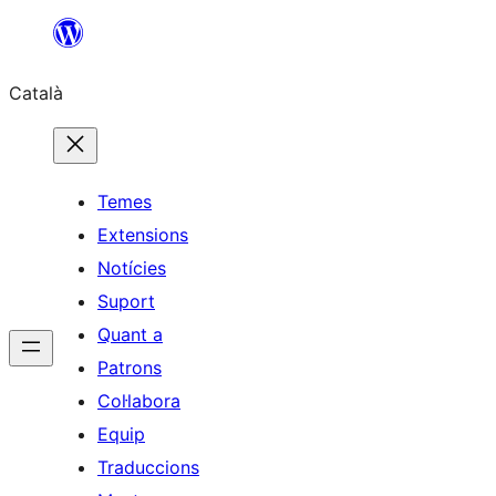
Vés
al
Català
contingut
Temes
Extensions
Notícies
Suport
Quant a
Patrons
Col·labora
Equip
Traduccions