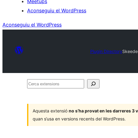
Meetups
Aconseguiu el WordPress
Aconseguiu el WordPress
Plugin Directory
Skeede
Cerca
extensions
Aquesta extensió
no s’ha provat en les darreres 3
quan s’usa en versions recents del WordPress.