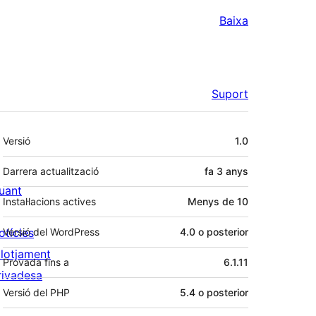
Baixa
Suport
Meta
Versió
1.0
Darrera actualització
fa
3 anys
uant
Instal·lacions actives
Menys de 10
otícies
Versió del WordPress
4.0 o posterior
llotjament
Provada fins a
6.1.11
rivadesa
Versió del PHP
5.4 o posterior