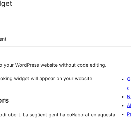
dget
ent
o your WordPress website without code editing.
ooking widget will appear on your website
Q
a
N
ors
A
P
i obert. La següent gent ha col·laborat en aquesta