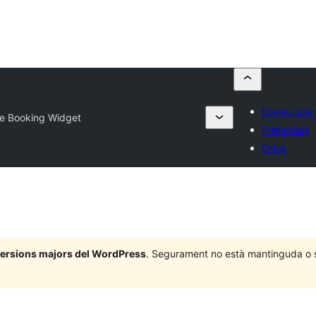
Envieu una 
e Booking Widget
Preferides
Entra
 versions majors del WordPress
. Segurament no està mantinguda o su