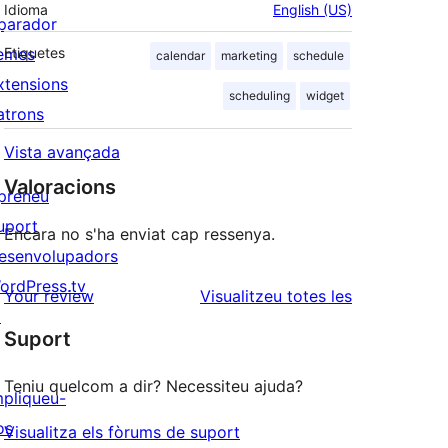
Idioma
English (US)
parador
emes
Etiquetes
calendar
marketing
schedule
xtensions
scheduling
widget
atrons
Vista avançada
Valoracions
preneu
uport
Encara no s'ha enviat cap ressenya.
esenvolupadors
ordPress.tv
ressenyes
Your review
Visualitzeu totes les
↗
Suport
Teniu quelcom a dir? Necessiteu ajuda?
mpliqueu-
os
Visualitza els fòrums de suport