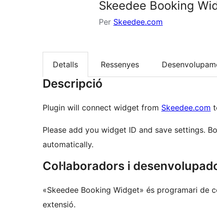
Skeedee Booking Wi
Per
Skeedee.com
Detalls
Ressenyes
Desenvolupam
Descripció
Plugin will connect widget from
Skeedee.com
t
Please add you widget ID and save settings. B
automatically.
Col·laboradors i desenvolupad
«Skeedee Booking Widget» és programari de cod
extensió.