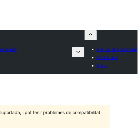
extensió
Envieu una extensió
Preferides
Entra
portada, i pot tenir problemes de compatibilitat