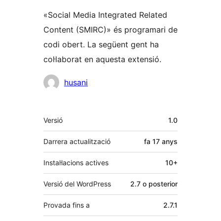
«Social Media Integrated Related
Content (SMIRC)» és programari de
codi obert. La següent gent ha
col·laborat en aquesta extensió.
Col·laboradors
husani
Meta
Versió
1.0
Darrera actualització
fa
17 anys
Instal·lacions actives
10+
Versió del WordPress
2.7 o posterior
Provada fins a
2.7.1