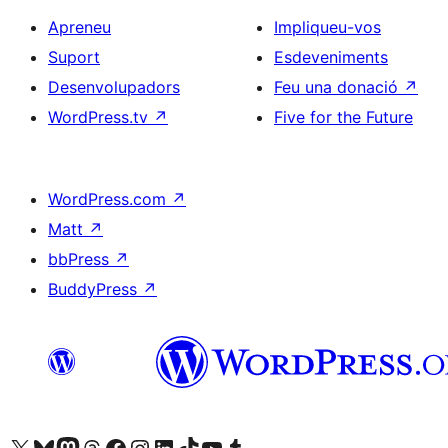
Apreneu
Impliqueu-vos
Suport
Esdeveniments
Desenvolupadors
Feu una donació
↗
WordPress.tv
↗
Five for the Future
WordPress.com
↗
Matt
↗
bbPress
↗
BuddyPress
↗
Visiteu el nostre compte X (abans Twitter)
Visiteu el nostre compte de Bluesky
Visiteu el nostre compte al Mastodon
Visiteu el nostre compte de Threads
Visiteu la nostra pàgina al Facebook
Visiteu el nostre compte d'Instagram
Visiteu el nostre compte de LinkedIn
Visiteu el nostre compte de TikTok
Visiteu el nostre canal al YouTube
Visiteu el nostre compte de Tumblr