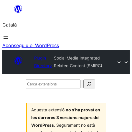
Vés
al
Català
contingut
Aconseguiu el WordPress
Plugin
Social Media Integrated
Directory
Related Content (SMIRC)
Cerca
extensions
Aquesta extensió
no s’ha provat en
les darreres 3 versions majors del
WordPress
. Segurament no està