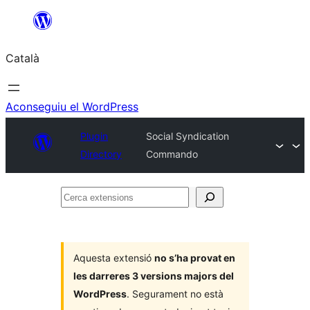
Vés
al
Català
contingut
Aconseguiu el WordPress
Plugin
Social Syndication
Directory
Commando
Cerca
extensions
Aquesta extensió
no s’ha provat en
les darreres 3 versions majors del
WordPress
. Segurament no està