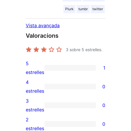
Plurk
tumbr
twitter
Vista avançada
Valoracions
3
sobre 5 estrelles.
5
1
1
estrelles
valoració
4
0
de
0
estrelles
5
valoracions
3
0
estrelles
de
0
estrelles
4
valoracions
2
0
estrelles
de
0
estrelles