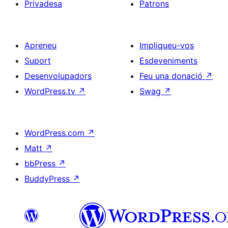
Privadesa
Patrons
Apreneu
Impliqueu-vos
Suport
Esdeveniments
Desenvolupadors
Feu una donació
↗
WordPress.tv
↗
Swag
↗
WordPress.com
↗
Matt
↗
bbPress
↗
BuddyPress
↗