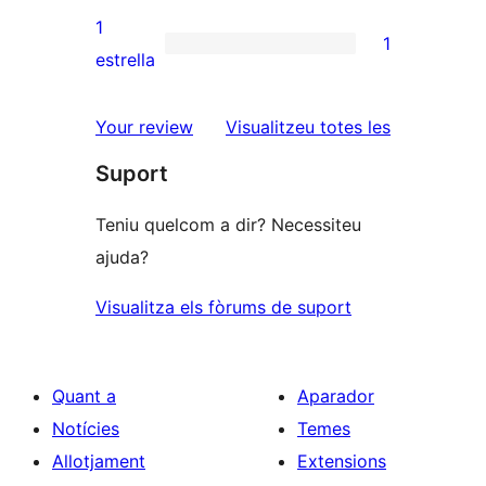
3
valoracions
1
1
estrelles
de
1
estrella
2
valoració
estrelles
de
ressenyes
Your review
Visualitzeu totes les
1
Suport
estrelles
Teniu quelcom a dir? Necessiteu
ajuda?
Visualitza els fòrums de suport
Quant a
Aparador
Notícies
Temes
Allotjament
Extensions