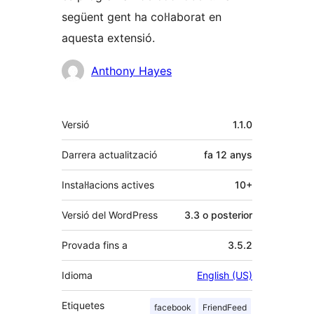
següent gent ha col·laborat en
aquesta extensió.
Col·laboradors
Anthony Hayes
Meta
Versió
1.1.0
Darrera actualització
fa
12 anys
Instal·lacions actives
10+
Versió del WordPress
3.3 o posterior
Provada fins a
3.5.2
Idioma
English (US)
Etiquetes
facebook
FriendFeed