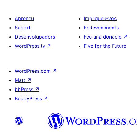
Apreneu
Impliqueu-vos
Suport
Esdeveniments
Desenvolupadors
Feu una donació
↗
WordPress.tv
↗
Five for the Future
WordPress.com
↗
Matt
↗
bbPress
↗
BuddyPress
↗