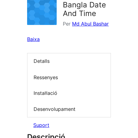
Bangla Date
And Time
Per
Md Abul Bashar
Baixa
Detalls
Ressenyes
Instal·lació
Desenvolupament
Suport
Descripció