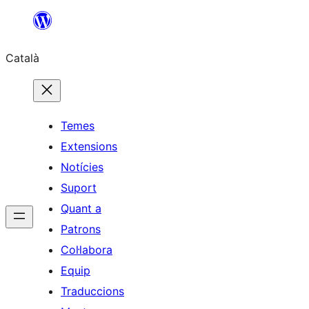
Vés
al
Català
contingut
Temes
Extensions
Notícies
Suport
Quant a
Patrons
Col·labora
Equip
Traduccions