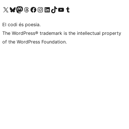
Visiteu el nostre compte X (abans Twitter)
Visiteu el nostre compte de Bluesky
Visiteu el nostre compte al Mastodon
Visiteu el nostre compte de Threads
Visiteu la nostra pàgina al Facebook
Visiteu el nostre compte d'Instagram
Visiteu el nostre compte de LinkedIn
Visiteu el nostre compte de TikTok
Visiteu el nostre canal al YouTube
Visiteu el nostre compte de Tumblr
El codi és poesia.
The WordPress® trademark is the intellectual property
of the WordPress Foundation.