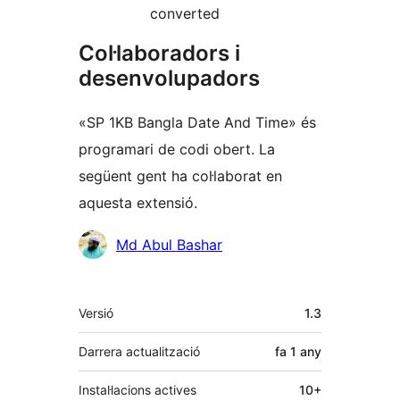
converted
Col·laboradors i
desenvolupadors
«SP 1KB Bangla Date And Time» és
programari de codi obert. La
següent gent ha col·laborat en
aquesta extensió.
Col·laboradors
Md Abul Bashar
Meta
Versió
1.3
Darrera actualització
fa
1 any
Instal·lacions actives
10+