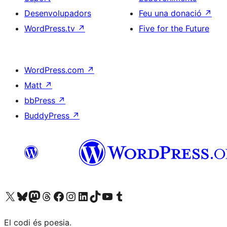
Desenvolupadors
Feu una donació
↗
WordPress.tv
↗
Five for the Future
WordPress.com
↗
Matt
↗
bbPress
↗
BuddyPress
↗
Visiteu el nostre compte X (abans Twitter)
Visiteu el nostre compte de Bluesky
Visiteu el nostre compte al Mastodon
Visiteu el nostre compte de Threads
Visiteu la nostra pàgina al Facebook
Visiteu el nostre compte d'Instagram
Visiteu el nostre compte de LinkedIn
Visiteu el nostre compte de TikTok
Visiteu el nostre canal al YouTube
Visiteu el nostre compte de Tumblr
El codi és poesia.