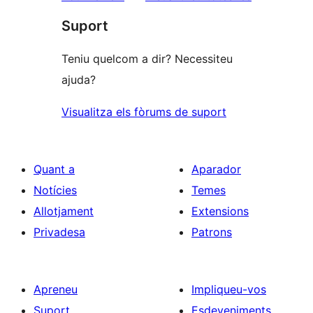
1
Suport
estrelles
Teniu quelcom a dir? Necessiteu
ajuda?
Visualitza els fòrums de suport
Quant a
Aparador
Notícies
Temes
Allotjament
Extensions
Privadesa
Patrons
Apreneu
Impliqueu-vos
Suport
Esdeveniments