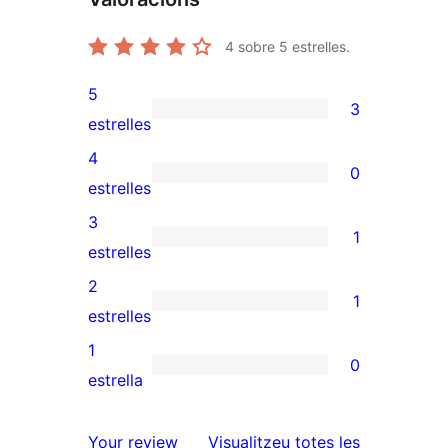
4
sobre 5 estrelles.
5
3
3
estrelles
valoracions
4
0
de
0
estrelles
5
valoracions
3
1
estrelles
de
1
estrelles
4
valoració
2
1
estrelles
de
1
estrelles
3
valoració
1
0
estrelles
de
0
estrella
2
valoracions
estrelles
de
ressenyes
Your review
Visualitzeu totes les