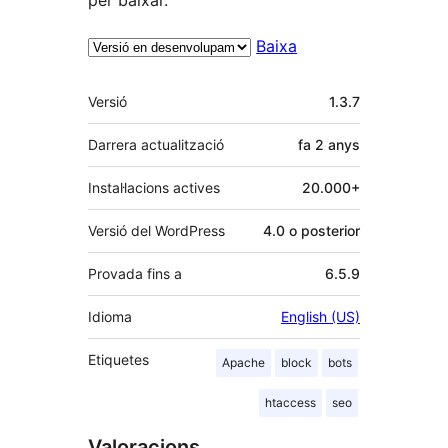
Baixa
Meta
Versió
1.3.7
Darrera actualització
fa
2 anys
Instal·lacions actives
20.000+
Versió del WordPress
4.0 o posterior
Provada fins a
6.5.9
Idioma
English (US)
Etiquetes
Apache
block
bots
htaccess
seo
Valoracions