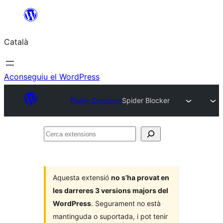
Vés
al
Català
contingut
Aconseguiu el WordPress
Plugin Directory
Spider Blocker
Cerca
extensions
Aquesta extensió
no s’ha provat en
les darreres 3 versions majors del
WordPress
. Segurament no està
mantinguda o suportada, i pot tenir