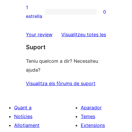
3
valoracions
1
0
estrelles
de
0
estrella
2
valoracions
estrelles
de
ressenyes
Your review
Visualitzeu totes les
1
Suport
estrelles
Teniu quelcom a dir? Necessiteu
ajuda?
Visualitza els fòrums de suport
Quant a
Aparador
Notícies
Temes
Allotjament
Extensions