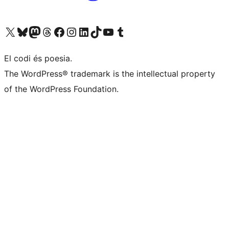
Visiteu el nostre compte X (abans Twitter)
Visiteu el nostre compte de Bluesky
Visiteu el nostre compte al Mastodon
Visiteu el nostre compte de Threads
Visiteu la nostra pàgina al Facebook
Visiteu el nostre compte d'Instagram
Visiteu el nostre compte de LinkedIn
Visiteu el nostre compte de TikTok
Visiteu el nostre canal al YouTube
Visiteu el nostre compte de Tumblr
El codi és poesia.
The WordPress® trademark is the intellectual property
of the WordPress Foundation.