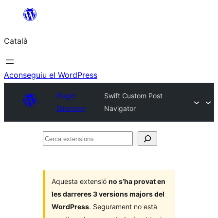
Vés
al
Català
contingut
Aconseguiu el WordPress
Plugin
Swift Custom Post
Directory
Navigator
Cerca
extensions
Aquesta extensió
no s’ha provat en
les darreres 3 versions majors del
WordPress
. Segurament no està