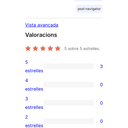
post navigator
Vista avançada
Valoracions
5
sobre 5 estrelles.
5
3
3
estrelles
valoracions
4
0
de
0
estrelles
5
valoracions
3
0
estrelles
de
0
estrelles
4
valoracions
2
0
estrelles
de
0
estrelles