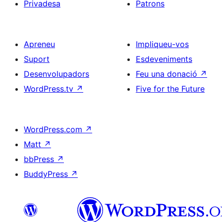
Privadesa
Patrons
Apreneu
Impliqueu-vos
Suport
Esdeveniments
Desenvolupadors
Feu una donació
↗
WordPress.tv
↗
Five for the Future
WordPress.com
↗
Matt
↗
bbPress
↗
BuddyPress
↗