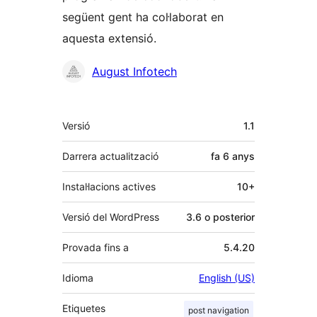
següent gent ha col·laborat en
aquesta extensió.
Col·laboradors
August Infotech
Meta
Versió
1.1
Darrera actualització
fa
6 anys
Instal·lacions actives
10+
Versió del WordPress
3.6 o posterior
Provada fins a
5.4.20
Idioma
English (US)
Etiquetes
post navigation