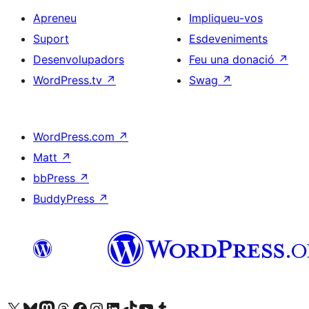
Apreneu
Impliqueu-vos
Suport
Esdeveniments
Desenvolupadors
Feu una donació
↗
WordPress.tv
↗
Swag
↗
WordPress.com
↗
Matt
↗
bbPress
↗
BuddyPress
↗
Visiteu el nostre compte X (abans Twitter)
Visiteu el nostre compte de Bluesky
Visiteu el nostre compte al Mastodon
Visiteu el nostre compte de Threads
Visiteu la nostra pàgina al Facebook
Visiteu el nostre compte d'Instagram
Visiteu el nostre compte de LinkedIn
Visiteu el nostre compte de TikTok
Visiteu el nostre canal al YouTube
Visiteu el nostre compte de Tumblr