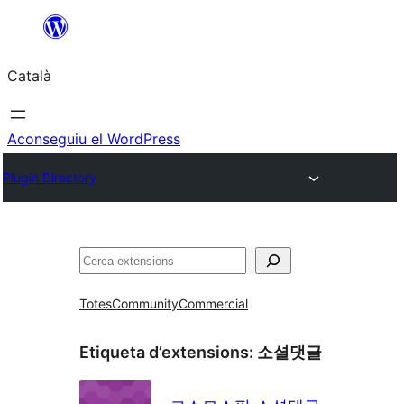
Vés
al
Català
contingut
Aconseguiu el WordPress
Plugin Directory
Cerca
Totes
Community
Commercial
Etiqueta d’extensions:
소셜댓글