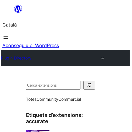
Vés
al
Català
contingut
Aconseguiu el WordPress
Plugin Directory
Cerca
Totes
Community
Commercial
Etiqueta d’extensions:
accurate