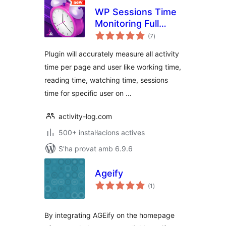
WP Sessions Time
Monitoring Full
puntuacions
Automatic
(7
)
totals
Plugin will accurately measure all activity
time per page and user like working time,
reading time, watching time, sessions
time for specific user on …
activity-log.com
500+ instal·lacions actives
S'ha provat amb 6.9.6
Ageify
puntuacions
(1
)
totals
By integrating AGEify on the homepage