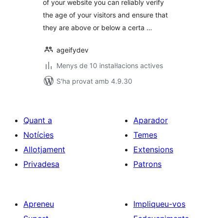
of your website you can reliably verify
the age of your visitors and ensure that
they are above or below a certa …
ageifydev
Menys de 10 instal·lacions actives
S'ha provat amb 4.9.30
Quant a
Aparador
Notícies
Temes
Allotjament
Extensions
Privadesa
Patrons
Apreneu
Impliqueu-vos