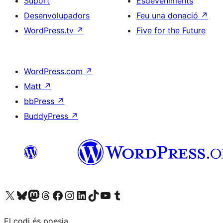
Suport
Esdeveniments
Desenvolupadors
Feu una donació
↗
WordPress.tv
↗
Five for the Future
WordPress.com
↗
Matt
↗
bbPress
↗
BuddyPress
↗
Visiteu el nostre compte X (abans Twitter)
Visiteu el nostre compte de Bluesky
Visiteu el nostre compte al Mastodon
Visiteu el nostre compte de Threads
Visiteu la nostra pàgina al Facebook
Visiteu el nostre compte d'Instagram
Visiteu el nostre compte de LinkedIn
Visiteu el nostre compte de TikTok
Visiteu el nostre canal al YouTube
Visiteu el nostre compte de Tumblr
El codi és poesia.