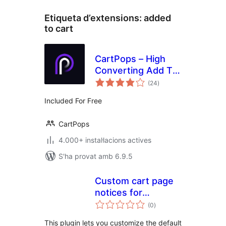
Etiqueta d’extensions:
added
to cart
CartPops – High
Converting Add To
puntuacions
Cart Popup For
(24
)
totals
WooCommerce
Included For Free
CartPops
4.000+ instal·lacions actives
S'ha provat amb 6.9.5
Custom cart page
notices for
puntuacions
WooCommerce
(0
)
totals
This plugin lets you customize the default