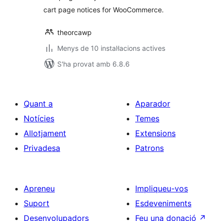
cart page notices for WooCommerce.
theorcawp
Menys de 10 instal·lacions actives
S'ha provat amb 6.8.6
Quant a
Aparador
Notícies
Temes
Allotjament
Extensions
Privadesa
Patrons
Apreneu
Impliqueu-vos
Suport
Esdeveniments
Desenvolupadors
Feu una donació
↗