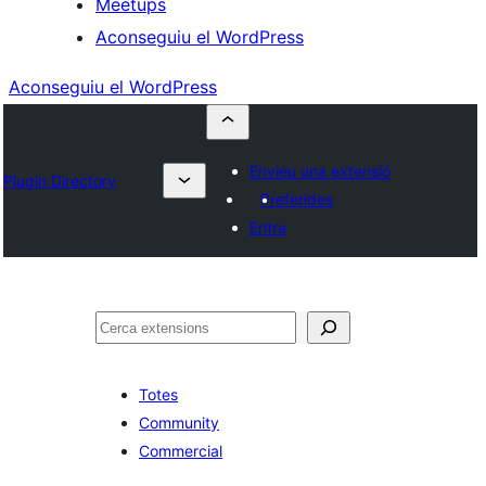
Meetups
Aconseguiu el WordPress
Aconseguiu el WordPress
Envieu una extensió
Plugin Directory
Preferides
Entra
Cerca
Totes
Community
Commercial