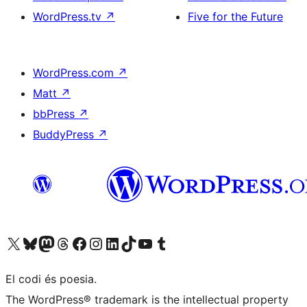
WordPress.tv
↗
Five for the Future
WordPress.com
↗
Matt
↗
bbPress
↗
BuddyPress
↗
Visiteu el nostre compte X (abans Twitter)
Visiteu el nostre compte de Bluesky
Visiteu el nostre compte al Mastodon
Visiteu el nostre compte de Threads
Visiteu la nostra pàgina al Facebook
Visiteu el nostre compte d'Instagram
Visiteu el nostre compte de LinkedIn
Visiteu el nostre compte de TikTok
Visiteu el nostre canal al YouTube
Visiteu el nostre compte de Tumblr
El codi és poesia.
The WordPress® trademark is the intellectual property