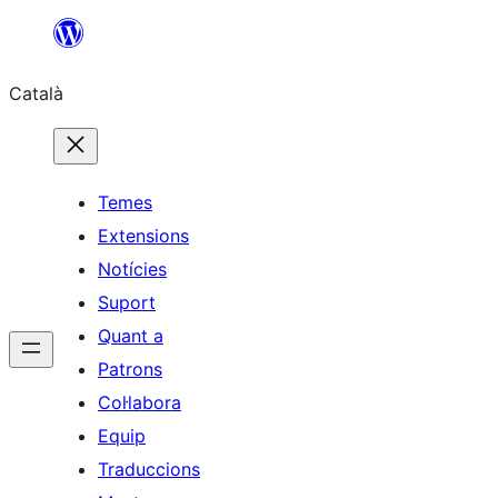
Vés
al
Català
contingut
Temes
Extensions
Notícies
Suport
Quant a
Patrons
Col·labora
Equip
Traduccions