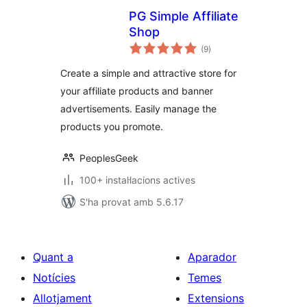
PG Simple Affiliate
Shop
puntuacions
(9
)
totals
Create a simple and attractive store for
your affiliate products and banner
advertisements. Easily manage the
products you promote.
PeoplesGeek
100+ instal·lacions actives
S'ha provat amb 5.6.17
Quant a
Aparador
Notícies
Temes
Allotjament
Extensions