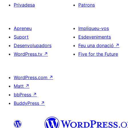
Privadesa
Patrons
Apreneu
Impliqueu-vos
Suport
Esdeveniments
Desenvolupadors
Feu una donació
↗
WordPress.tv
↗
Five for the Future
WordPress.com
↗
Matt
↗
bbPress
↗
BuddyPress
↗