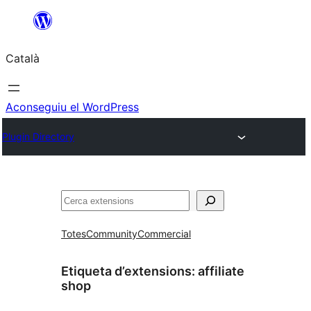
Vés
al
Català
contingut
Aconseguiu el WordPress
Plugin Directory
Cerca
Totes
Community
Commercial
Etiqueta d’extensions:
affiliate
shop