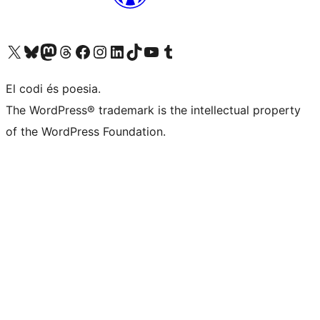
Visiteu el nostre compte X (abans Twitter)
Visiteu el nostre compte de Bluesky
Visiteu el nostre compte al Mastodon
Visiteu el nostre compte de Threads
Visiteu la nostra pàgina al Facebook
Visiteu el nostre compte d'Instagram
Visiteu el nostre compte de LinkedIn
Visiteu el nostre compte de TikTok
Visiteu el nostre canal al YouTube
Visiteu el nostre compte de Tumblr
El codi és poesia.
The WordPress® trademark is the intellectual property
of the WordPress Foundation.