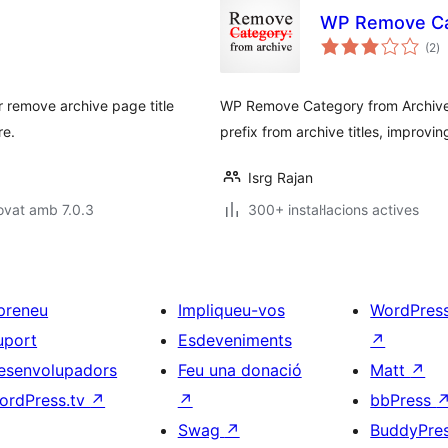
WP Remove Cat
pu
(2
)
to
r remove archive page title
WP Remove Category from Archive 
re.
prefix from archive titles, improvi
Isrg Rajan
ovat amb 7.0.3
300+ instal·lacions actives
preneu
Impliqueu-vos
WordPres
uport
Esdeveniments
↗
esenvolupadors
Feu una donació
Matt
↗
ordPress.tv
↗
↗
bbPress
Swag
↗
BuddyPre