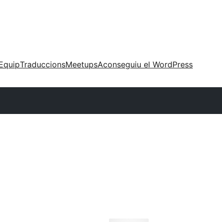
Equip
Traduccions
Meetups
Aconseguiu el WordPress