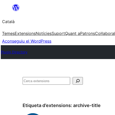
Vés
al
Català
contingut
Temes
Extensions
Notícies
Suport
Quant a
Patrons
Col·labora
Aconseguiu el WordPress
Plugin Directory
Cerca
Etiqueta d’extensions:
archive-title