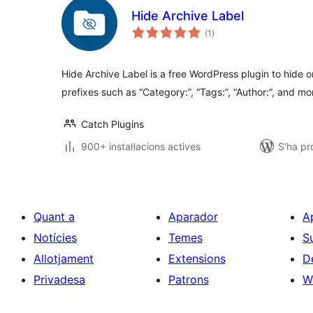
Hide Archive Label
puntuacions
(1
)
totals
Hide Archive Label is a free WordPress plugin to hide o
prefixes such as “Category:”, “Tags:”, “Author:”, and mo
Catch Plugins
900+ instal·lacions actives
S'ha pr
Quant a
Aparador
A
Notícies
Temes
S
Allotjament
Extensions
D
Privadesa
Patrons
W