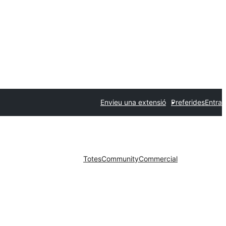
Envieu una extensió
Preferides
Entra
Totes
Community
Commercial