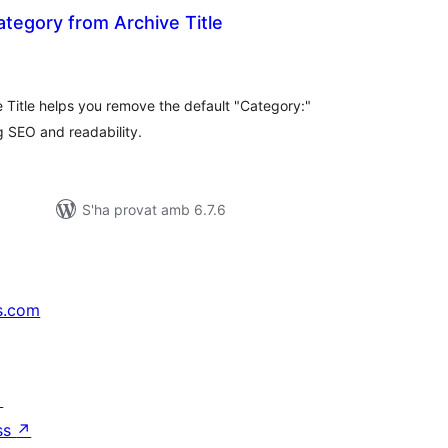
egory from Archive Title
ntuacions
tals
Title helps you remove the default "Category:"
ng SEO and readability.
S'ha provat amb 6.7.6
s.com
↗
ss
↗