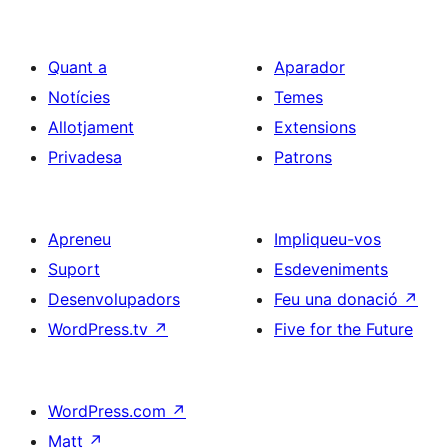
Quant a
Aparador
Notícies
Temes
Allotjament
Extensions
Privadesa
Patrons
Apreneu
Impliqueu-vos
Suport
Esdeveniments
Desenvolupadors
Feu una donació
↗
WordPress.tv
↗
Five for the Future
WordPress.com
↗
Matt
↗