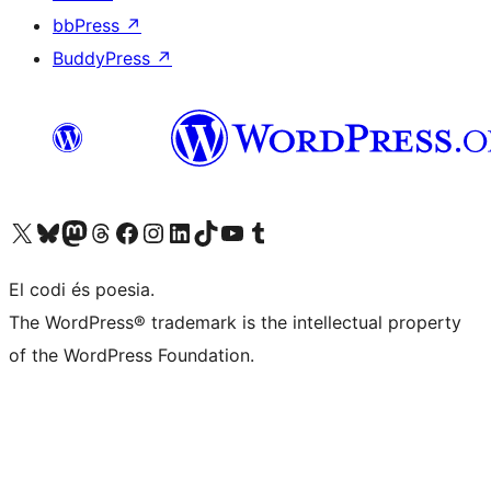
bbPress
↗
BuddyPress
↗
Visiteu el nostre compte X (abans Twitter)
Visiteu el nostre compte de Bluesky
Visiteu el nostre compte al Mastodon
Visiteu el nostre compte de Threads
Visiteu la nostra pàgina al Facebook
Visiteu el nostre compte d'Instagram
Visiteu el nostre compte de LinkedIn
Visiteu el nostre compte de TikTok
Visiteu el nostre canal al YouTube
Visiteu el nostre compte de Tumblr
El codi és poesia.
The WordPress® trademark is the intellectual property
of the WordPress Foundation.