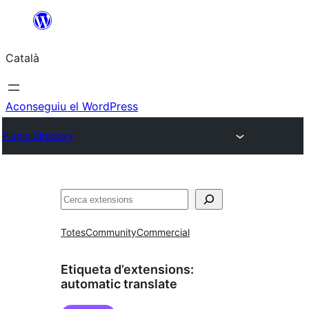
Vés
al
Català
contingut
Aconseguiu el WordPress
Plugin Directory
Cerca
Totes
Community
Commercial
Etiqueta d’extensions:
automatic translate