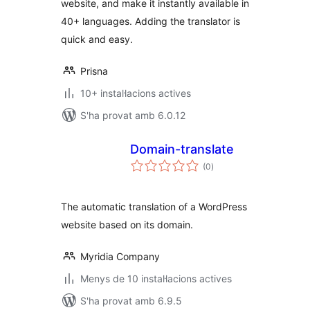
website, and make it instantly available in
40+ languages. Adding the translator is
quick and easy.
Prisna
10+ instal·lacions actives
S'ha provat amb 6.0.12
Domain-translate
puntuacions
(0
)
totals
The automatic translation of a WordPress
website based on its domain.
Myridia Company
Menys de 10 instal·lacions actives
S'ha provat amb 6.9.5