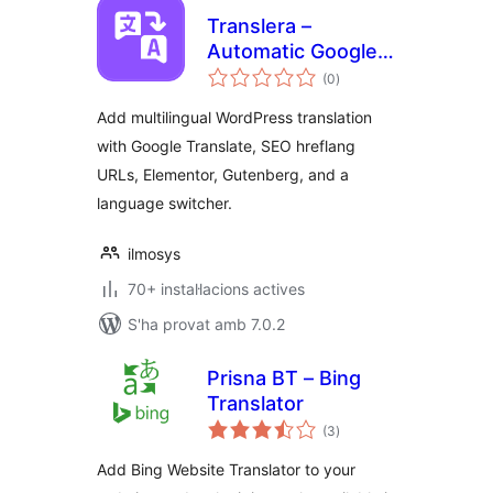
Translera –
Automatic Google
puntuacions
Translate for
(0
)
totals
Multilingual
Add multilingual WordPress translation
Websites
with Google Translate, SEO hreflang
URLs, Elementor, Gutenberg, and a
language switcher.
ilmosys
70+ instal·lacions actives
S'ha provat amb 7.0.2
Prisna BT – Bing
Translator
puntuacions
(3
)
totals
Add Bing Website Translator to your