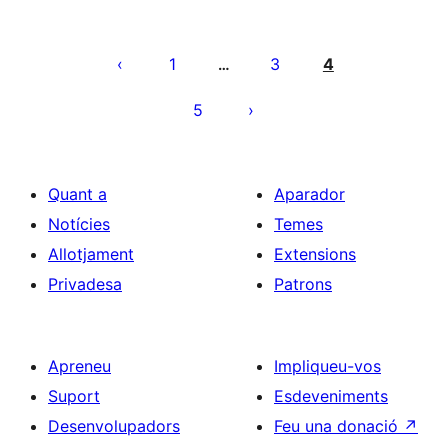
Paginació
de
1
3
4
…
les
5
entrades
Quant a
Aparador
Notícies
Temes
Allotjament
Extensions
Privadesa
Patrons
Apreneu
Impliqueu-vos
Suport
Esdeveniments
Desenvolupadors
Feu una donació
↗