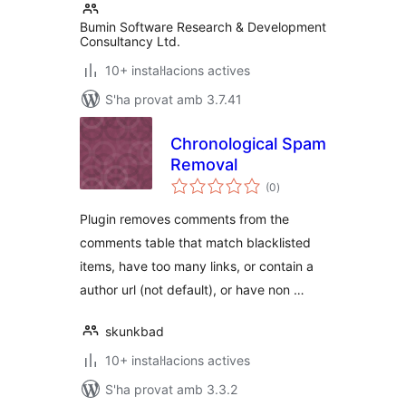
Bumin Software Research & Development
Consultancy Ltd.
10+ instal·lacions actives
S'ha provat amb 3.7.41
Chronological Spam
Removal
puntuacions
(0
)
totals
Plugin removes comments from the
comments table that match blacklisted
items, have too many links, or contain a
author url (not default), or have non …
skunkbad
10+ instal·lacions actives
S'ha provat amb 3.3.2