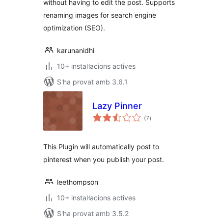
without having to edit the post. Supports
renaming images for search engine
optimization (SEO).
karunanidhi
10+ instal·lacions actives
S'ha provat amb 3.6.1
Lazy Pinner
puntuacions
(7
)
totals
This Plugin will automatically post to
pinterest when you publish your post.
leethompson
10+ instal·lacions actives
S'ha provat amb 3.5.2