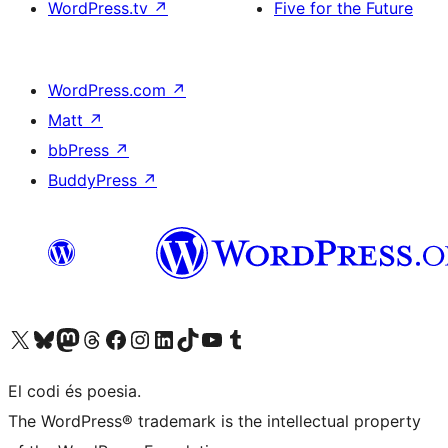
WordPress.tv
↗
Five for the Future
WordPress.com
↗
Matt
↗
bbPress
↗
BuddyPress
↗
Visiteu el nostre compte X (abans Twitter)
Visiteu el nostre compte de Bluesky
Visiteu el nostre compte al Mastodon
Visiteu el nostre compte de Threads
Visiteu la nostra pàgina al Facebook
Visiteu el nostre compte d'Instagram
Visiteu el nostre compte de LinkedIn
Visiteu el nostre compte de TikTok
Visiteu el nostre canal al YouTube
Visiteu el nostre compte de Tumblr
El codi és poesia.
The WordPress® trademark is the intellectual property