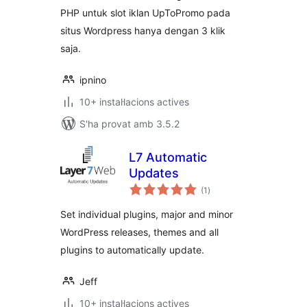
PHP untuk slot iklan UpToPromo pada
situs Wordpress hanya dengan 3 klik
saja.
ipnino
10+ instal·lacions actives
S'ha provat amb 3.5.2
L7 Automatic
Updates
puntuacions
(1
)
totals
Set individual plugins, major and minor
WordPress releases, themes and all
plugins to automatically update.
Jeff
10+ instal·lacions actives