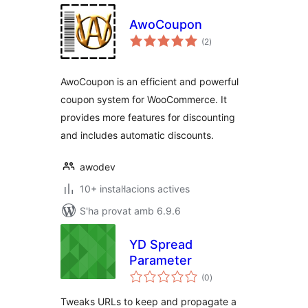
AwoCoupon
puntuacions
(2
)
totals
AwoCoupon is an efficient and powerful
coupon system for WooCommerce. It
provides more features for discounting
and includes automatic discounts.
awodev
10+ instal·lacions actives
S'ha provat amb 6.9.6
YD Spread
Parameter
puntuacions
(0
)
totals
Tweaks URLs to keep and propagate a