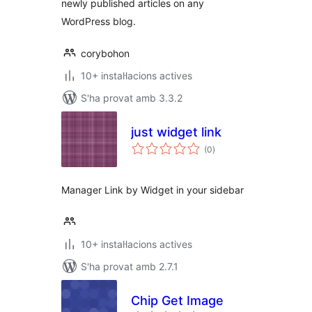
newly published articles on any
WordPress blog.
corybohon
10+ instal·lacions actives
S'ha provat amb 3.3.2
just widget link
puntuacions
(0
)
totals
Manager Link by Widget in your sidebar
10+ instal·lacions actives
S'ha provat amb 2.7.1
Chip Get Image