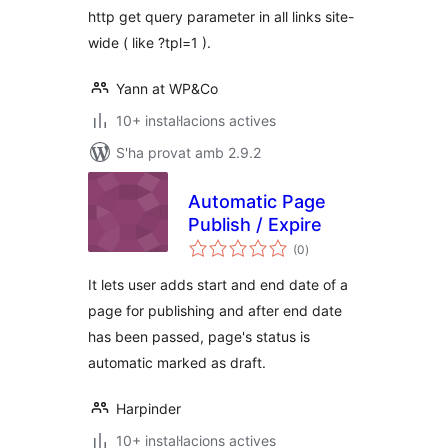
http get query parameter in all links site-
wide ( like ?tpl=1 ).
Yann at WP&Co
10+ instal·lacions actives
S'ha provat amb 2.9.2
Automatic Page
Publish / Expire
puntuacions
(0
)
totals
It lets user adds start and end date of a
page for publishing and after end date
has been passed, page's status is
automatic marked as draft.
Harpinder
10+ instal·lacions actives