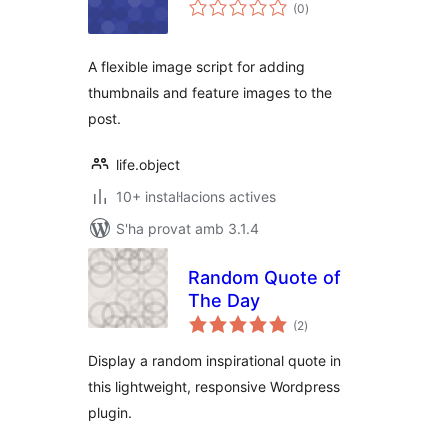
puntuacions
(0
)
totals
A flexible image script for adding
thumbnails and feature images to the
post.
life.object
10+ instal·lacions actives
S'ha provat amb 3.1.4
Random Quote of
The Day
puntuacions
(2
)
totals
Display a random inspirational quote in
this lightweight, responsive Wordpress
plugin.