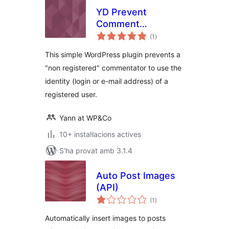
YD Prevent
Comment
puntuacions
Impersonation
(1
)
totals
This simple WordPress plugin prevents a
"non registered" commentator to use the
identity (login or e-mail address) of a
registered user.
Yann at WP&Co
10+ instal·lacions actives
S'ha provat amb 3.1.4
Auto Post Images
(API)
puntuacions
(1
)
totals
Automatically insert images to posts