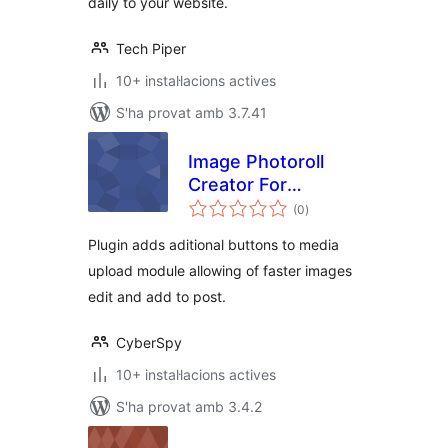
daily to your website.
Tech Piper
10+ instal·lacions actives
S'ha provat amb 3.7.41
Image Photoroll
Creator For
puntuacions
Photographers
(0
)
totals
Plugin adds aditional buttons to media
upload module allowing of faster images
edit and add to post.
CyberSpy
10+ instal·lacions actives
S'ha provat amb 3.4.2