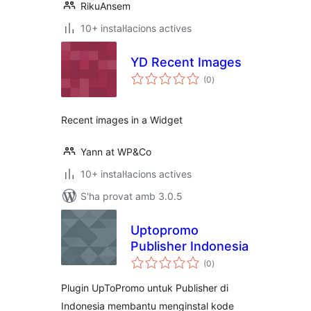
RikuAnsem
10+ instal·lacions actives
YD Recent Images
puntuacions
(0
)
totals
Recent images in a Widget
Yann at WP&Co
10+ instal·lacions actives
S'ha provat amb 3.0.5
Uptopromo
Publisher Indonesia
puntuacions
(0
)
totals
Plugin UpToPromo untuk Publisher di
Indonesia membantu menginstal kode