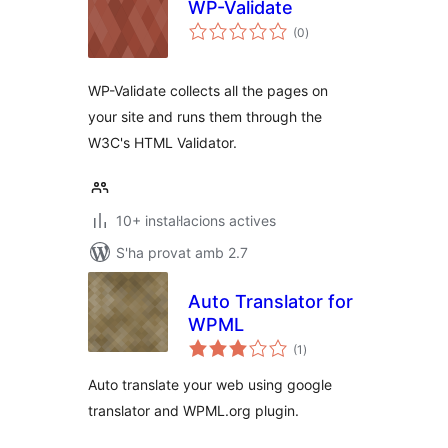
WP-Validate
puntuacions
(0
)
totals
WP-Validate collects all the pages on
your site and runs them through the
W3C's HTML Validator.
10+ instal·lacions actives
S'ha provat amb 2.7
Auto Translator for
WPML
puntuacions
(1
)
totals
Auto translate your web using google
translator and WPML.org plugin.