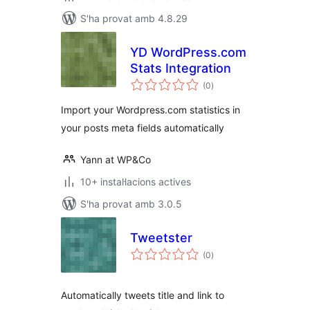
S'ha provat amb 4.8.29
YD WordPress.com
Stats Integration
puntuacions
(0
)
totals
Import your Wordpress.com statistics in
your posts meta fields automatically
Yann at WP&Co
10+ instal·lacions actives
S'ha provat amb 3.0.5
Tweetster
puntuacions
(0
)
totals
Automatically tweets title and link to