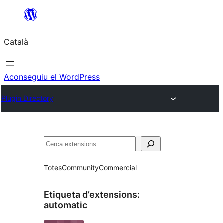
Vés
al
Català
contingut
Aconseguiu el WordPress
Plugin Directory
Cerca
Totes
Community
Commercial
Etiqueta d’extensions:
automatic