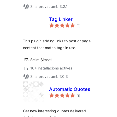
S'ha provat amb 3.2.1
Tag Linker
puntuacions
(2
)
totals
This plugin adding links to post or page
content that match tags in use.
Selim Şimşek
10+ instal·lacions actives
S'ha provat amb 7.0.3
Automatic Quotes
puntuacions
(1
)
totals
Get new interesting quotes delivered