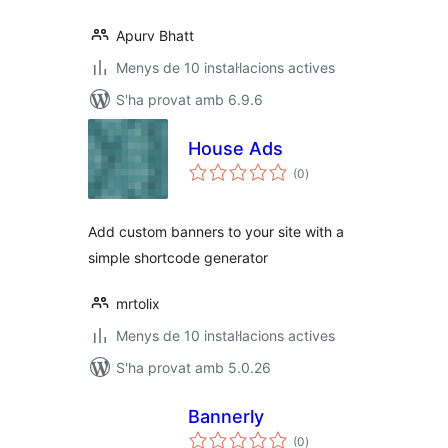
Apurv Bhatt
Menys de 10 instal·lacions actives
S'ha provat amb 6.9.6
House Ads
puntuacions
(0
)
totals
Add custom banners to your site with a
simple shortcode generator
mrtolix
Menys de 10 instal·lacions actives
S'ha provat amb 5.0.26
Bannerly
puntuacions
(0
)
totals