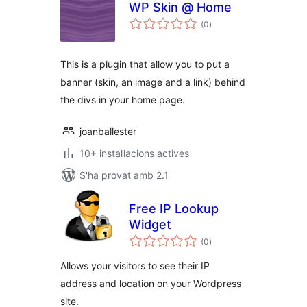
WP Skin @ Home
puntuacions
(0
)
totals
This is a plugin that allow you to put a
banner (skin, an image and a link) behind
the divs in your home page.
joanballester
10+ instal·lacions actives
S'ha provat amb 2.1
Free IP Lookup
Widget
puntuacions
(0
)
totals
Allows your visitors to see their IP
address and location on your Wordpress
site.