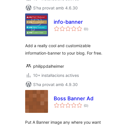
S'ha provat amb 4.6.30
info-banner
puntuacions
(0
)
totals
Add a really cool and customizable
information-banner to your blog. For free.
philippdalheimer
10+ instal·lacions actives
S'ha provat amb 4.9.30
Boss Banner Ad
puntuacions
(0
)
totals
Put A Banner image any where you want