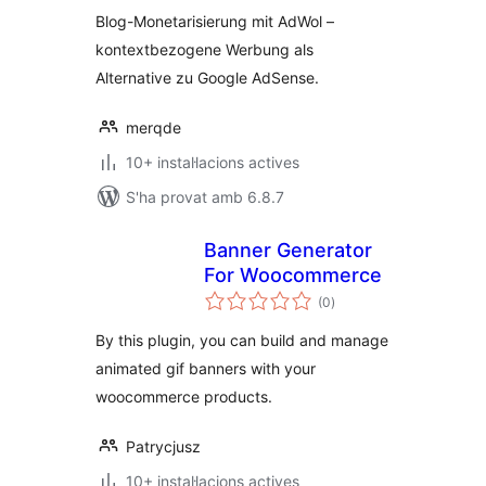
Blog-Monetarisierung mit AdWol –
kontextbezogene Werbung als
Alternative zu Google AdSense.
merqde
10+ instal·lacions actives
S'ha provat amb 6.8.7
Banner Generator
For Woocommerce
puntuacions
(0
)
totals
By this plugin, you can build and manage
animated gif banners with your
woocommerce products.
Patrycjusz
10+ instal·lacions actives