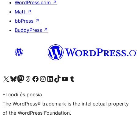
WordPress.com
↗
Matt
↗
bbPress
↗
BuddyPress
↗
Visiteu el nostre compte X (abans Twitter)
Visiteu el nostre compte de Bluesky
Visiteu el nostre compte al Mastodon
Visiteu el nostre compte de Threads
Visiteu la nostra pàgina al Facebook
Visiteu el nostre compte d'Instagram
Visiteu el nostre compte de LinkedIn
Visiteu el nostre compte de TikTok
Visiteu el nostre canal al YouTube
Visiteu el nostre compte de Tumblr
El codi és poesia.
The WordPress® trademark is the intellectual property
of the WordPress Foundation.