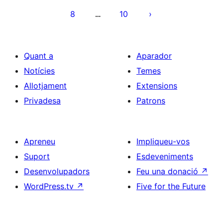
les
8
10
…
entrades
Quant a
Aparador
Notícies
Temes
Allotjament
Extensions
Privadesa
Patrons
Apreneu
Impliqueu-vos
Suport
Esdeveniments
Desenvolupadors
Feu una donació
↗
WordPress.tv
↗
Five for the Future