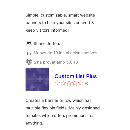
Simple, customizable, smart website
banners to help your sites convert &
keep visitors informed!
Shane Jeffers
Menys de 10 instal·lacions actives
S'ha provat amb 5.6.18
Custom List Plus
puntuacions
(0
)
totals
Creates a banner or row which has
multiple flexible fields. Mainly designed
for sites which offers promotions for
anything.