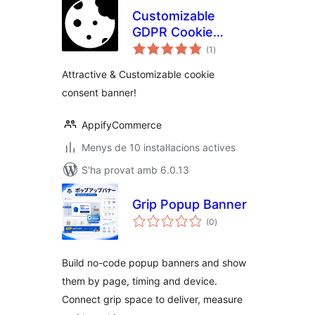
Customizable
GDPR Cookie
puntuacions
Consent Banner
(1
)
totals
Attractive & Customizable cookie
consent banner!
AppifyCommerce
Menys de 10 instal·lacions actives
S'ha provat amb 6.0.13
Grip Popup Banner
puntuacions
(0
)
totals
Build no-code popup banners and show
them by page, timing and device.
Connect grip space to deliver, measure