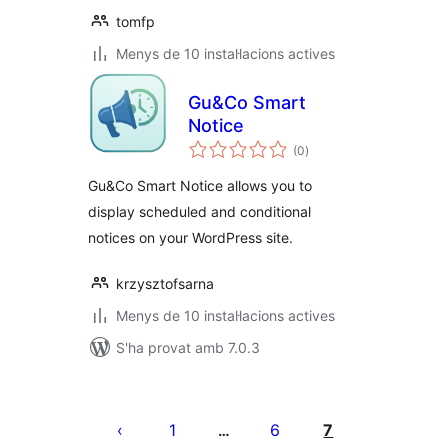
tomfp
Menys de 10 instal·lacions actives
Gu&Co Smart
Notice
puntuacions
(0
)
totals
Gu&Co Smart Notice allows you to
display scheduled and conditional
notices on your WordPress site.
krzysztofsarna
Menys de 10 instal·lacions actives
S'ha provat amb 7.0.3
Paginació
de
1
6
7
…