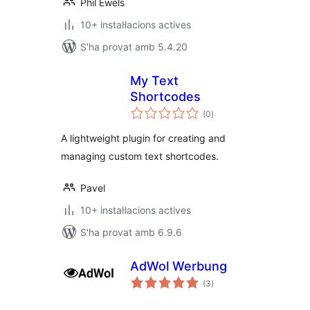
Phil Ewels
10+ instal·lacions actives
S'ha provat amb 5.4.20
My Text
Shortcodes
puntuacions
(0
)
totals
A lightweight plugin for creating and
managing custom text shortcodes.
Pavel
10+ instal·lacions actives
S'ha provat amb 6.9.6
AdWol Werbung
puntuacions
(3
)
totals