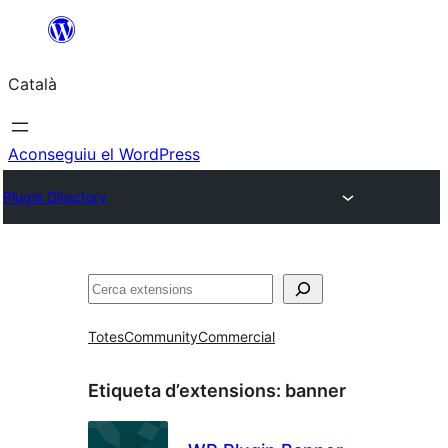
Vés
al
Català
contingut
Aconseguiu el WordPress
Plugin Directory
Cerca
Totes
Community
Commercial
Etiqueta d’extensions:
banner