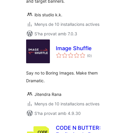
and target banners.
ibis studio k.k.
Menys de 10 instal·lacions actives
S'ha provat amb 7.0.3
Image Shuffle
puntuacions
(0
)
totals
Say no to Boring Images. Make them
Dramatic.
Jitendra Rana
Menys de 10 instal·lacions actives
S'ha provat amb 4.9.30
CODE N BUTTER: