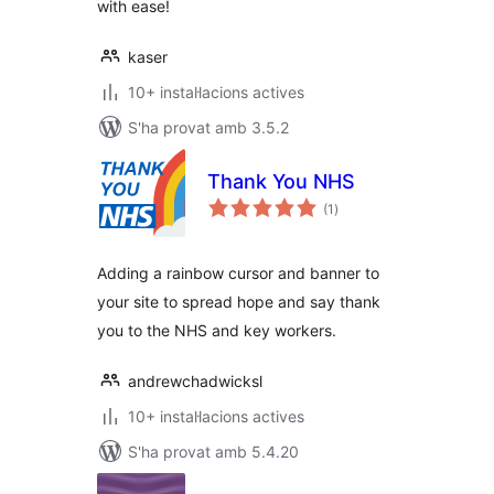
with ease!
kaser
10+ instal·lacions actives
S'ha provat amb 3.5.2
Thank You NHS
puntuacions
(1
)
totals
Adding a rainbow cursor and banner to
your site to spread hope and say thank
you to the NHS and key workers.
andrewchadwicksl
10+ instal·lacions actives
S'ha provat amb 5.4.20