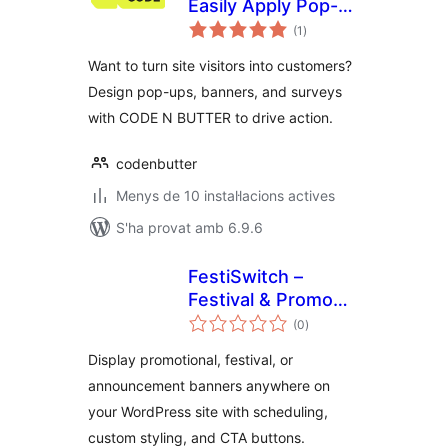
Easily Apply Pop-
puntuacions
Ups and Banners to
(1
)
totals
Your Store Without
Want to turn site visitors into customers?
Developers
Design pop-ups, banners, and surveys
with CODE N BUTTER to drive action.
codenbutter
Menys de 10 instal·lacions actives
S'ha provat amb 6.9.6
FestiSwitch –
Festival & Promo
puntuacions
Slider
(0
)
totals
Display promotional, festival, or
announcement banners anywhere on
your WordPress site with scheduling,
custom styling, and CTA buttons.