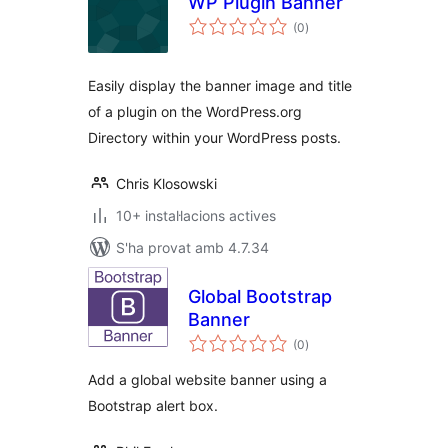
WP Plugin Banner
puntuacions
(0
)
totals
Easily display the banner image and title
of a plugin on the WordPress.org
Directory within your WordPress posts.
Chris Klosowski
10+ instal·lacions actives
S'ha provat amb 4.7.34
Global Bootstrap
Banner
puntuacions
(0
)
totals
Add a global website banner using a
Bootstrap alert box.