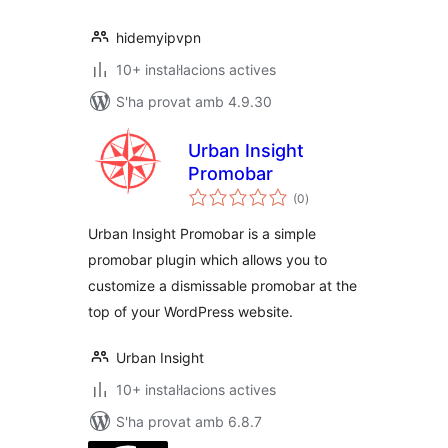
hidemyipvpn
10+ instal·lacions actives
S'ha provat amb 4.9.30
Urban Insight
Promobar
puntuacions
(0
)
totals
Urban Insight Promobar is a simple
promobar plugin which allows you to
customize a dismissable promobar at the
top of your WordPress website.
Urban Insight
10+ instal·lacions actives
S'ha provat amb 6.8.7