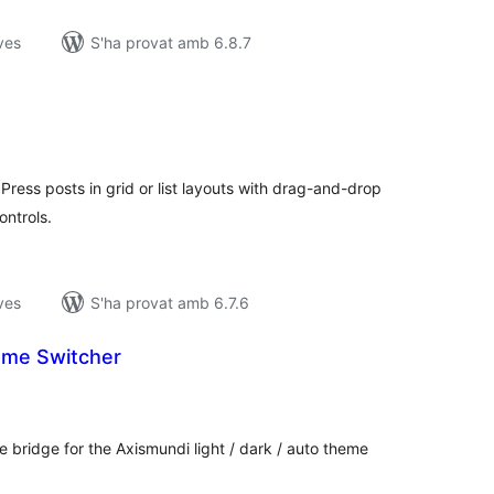
ves
S'ha provat amb 6.8.7
ntuacions
tals
ress posts in grid or list layouts with drag-and-drop
ontrols.
ves
S'ha provat amb 6.7.6
eme Switcher
untuacions
tals
bridge for the Axismundi light / dark / auto theme