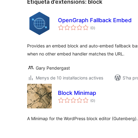
Etiqueta d’extensions:
block
OpenGraph Fallback Embed
puntuacions
(0
)
totals
Provides an embed block and auto-embed fallback bas
when no other embed handler matches the URL.
Gary Pendergast
Menys de 10 instal·lacions actives
S'ha pr
Block Minimap
puntuacions
(0
)
totals
A Minimap for the WordPress block editor (Gutenberg).