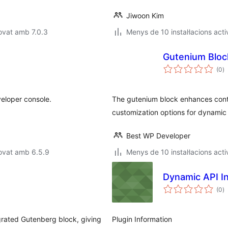
Jiwoon Kim
ovat amb 7.0.3
Menys de 10 instal·lacions acti
Gutenium Bloc
p
(0
)
to
veloper console.
The gutenium block enhances conte
customization options for dynamic
Best WP Developer
ovat amb 6.5.9
Menys de 10 instal·lacions acti
Dynamic API In
p
(0
)
to
grated Gutenberg block, giving
Plugin Information