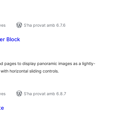
ves
S'ha provat amb 6.7.6
er Block
untuacions
tals
d pages to display panoramic images as a lightly-
ith horizontal sliding controls.
ves
S'ha provat amb 6.8.7
te
untuacions
tals