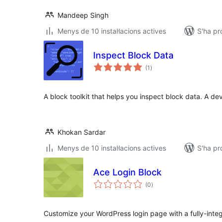
Mandeep Singh
Menys de 10 instal·lacions actives
S'ha pr
Inspect Block Data
puntuacions
(1
)
totals
A block toolkit that helps you inspect block data. A de
Khokan Sardar
Menys de 10 instal·lacions actives
S'ha pr
Ace Login Block
puntuacions
(0
)
totals
Customize your WordPress login page with a fully-inte