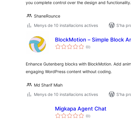
you complete control over the design and functionality
ShaneRounce
Menys de 10 instal·lacions actives
S'ha pr
BlockMotion – Simple Block A
puntuacions
(0
)
totals
Enhance Gutenberg blocks with BlockMotion. Add anima
engaging WordPress content without coding.
Md Sharif Miah
Menys de 10 instal·lacions actives
S'ha pr
Migkapa Agent Chat
puntuacions
(0
)
totals