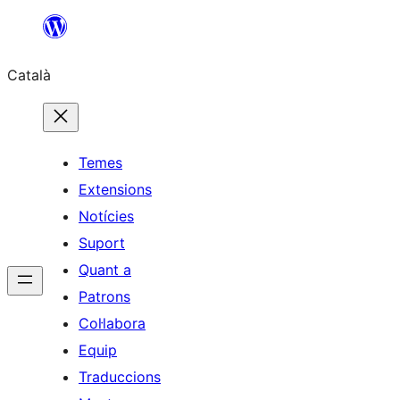
Vés
al
Català
contingut
Temes
Extensions
Notícies
Suport
Quant a
Patrons
Col·labora
Equip
Traduccions