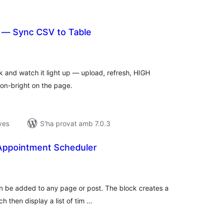
— Sync CSV to Table
untuacions
tals
 and watch it light up — upload, refresh, HIGH
on-bright on the page.
ves
S'ha provat amb 7.0.3
Appointment Scheduler
untuacions
tals
an be added to any page or post. The block creates a
h then display a list of tim …