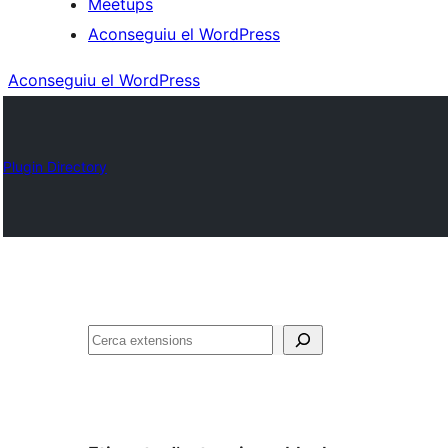
Meetups
Aconseguiu el WordPress
Aconseguiu el WordPress
Plugin Directory
Cerca