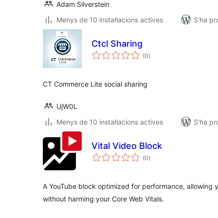
Adam Silverstein
Menys de 10 instal·lacions actives
S'ha pr
Ctcl Sharing
puntuacions
(0
)
totals
CT Commerce Lite social sharing
UjW0L
Menys de 10 instal·lacions actives
S'ha pr
Vital Video Block
puntuacions
(0
)
totals
A YouTube block optimized for performance, allowing
without harming your Core Web Vitals.