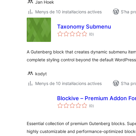
Jan Hoek
Menys de 10 instal·lacions actives
S'ha pr
Taxonomy Submenu
puntuacions
(0
)
totals
A Gutenberg block that creates dynamic submenu item
complete styling control beyond the default WordPres
kodyt
Menys de 10 instal·lacions actives
S'ha pr
Blockive – Premium Addon For
puntuacions
(0
)
totals
Essential collection of premium Gutenberg blocks. Sup
highly customizable and performance-optimized block