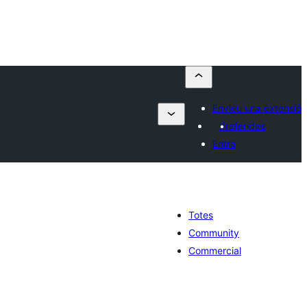
Envieu una extensió
Preferides
Entra
Totes
Community
Commercial