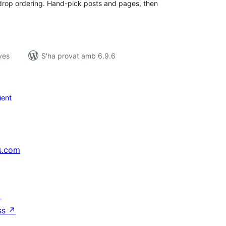
-drop ordering. Hand-pick posts and pages, then
ves
S'ha provat amb 6.9.6
ent
s.com
↗
ss
↗