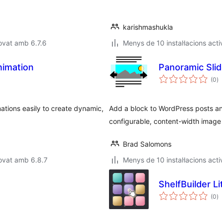
.
karishmashukla
ovat amb 6.7.6
Menys de 10 instal·lacions acti
nimation
Panoramic Slid
p
(0
)
to
tions easily to create dynamic,
Add a block to WordPress posts an
configurable, content-width image w
Brad Salomons
ovat amb 6.8.7
Menys de 10 instal·lacions acti
ShelfBuilder Li
p
(0
)
to