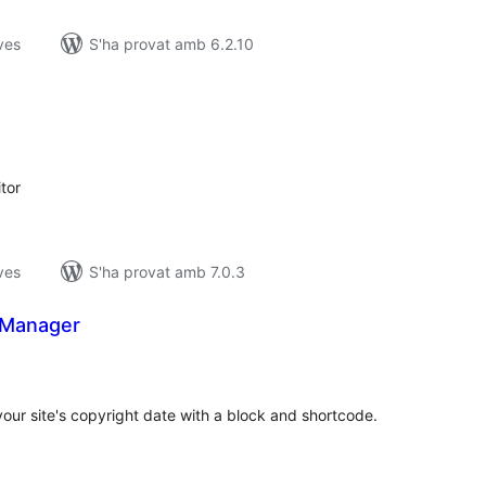
ves
S'ha provat amb 6.2.10
untuacions
tals
tor
ves
S'ha provat amb 7.0.3
 Manager
untuacions
tals
our site's copyright date with a block and shortcode.