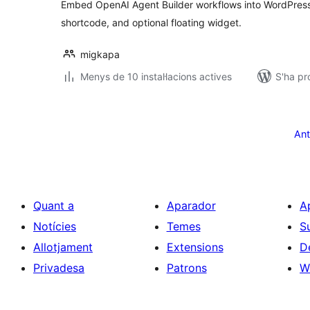
Embed OpenAI Agent Builder workflows into WordPress
shortcode, and optional floating widget.
migkapa
Menys de 10 instal·lacions actives
S'ha pr
Paginació
de
Ant
les
entrades
Quant a
Aparador
A
Notícies
Temes
S
Allotjament
Extensions
D
Privadesa
Patrons
W