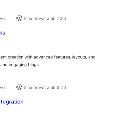
ves
S'ha provat amb 7.0.3
ks
untuacions
tals
nt creation with advanced features, layouts, and
 and engaging blogs.
ves
S'ha provat amb 6.7.6
tegration
untuacions
tals