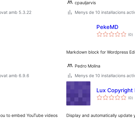
cpauljarvis
ovat amb 5.3.22
Menys de 10 instal·lacions acti
PekeMD
p
(0
)
to
Markdown block for Wordpress Edi
Pedro Molina
ovat amb 6.9.6
Menys de 10 instal·lacions acti
Lux Copyright
p
(0
)
to
 you to embed YouTube videos
Display and automatically update y