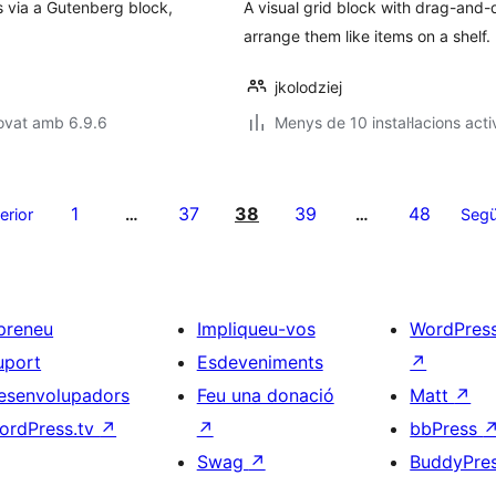
 via a Gutenberg block,
A visual grid block with drag-and
arrange them like items on a shelf.
jkolodziej
ovat amb 6.9.6
Menys de 10 instal·lacions acti
1
37
38
39
48
erior
…
…
Segü
preneu
Impliqueu-vos
WordPres
uport
Esdeveniments
↗
esenvolupadors
Feu una donació
Matt
↗
ordPress.tv
↗
↗
bbPress
Swag
↗
BuddyPre