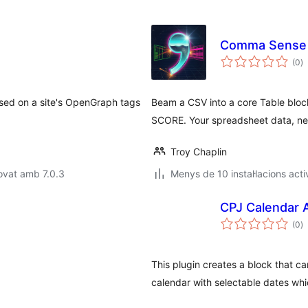
Comma Sense 
p
(0
)
to
ed on a site's OpenGraph tags
Beam a CSV into a core Table block
SCORE. Your spreadsheet data, ne
Troy Chaplin
ovat amb 7.0.3
Menys de 10 instal·lacions acti
CPJ Calendar 
p
(0
)
to
This plugin creates a block that c
calendar with selectable dates whic