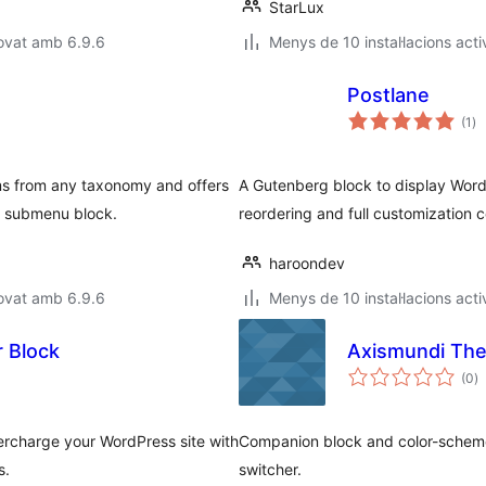
StarLux
ovat amb 6.9.6
Menys de 10 instal·lacions acti
Postlane
pu
(1
)
to
s from any taxonomy and offers
A Gutenberg block to display WordP
s submenu block.
reordering and full customization c
haroondev
ovat amb 6.9.6
Menys de 10 instal·lacions acti
 Block
Axismundi Th
p
(0
)
to
ercharge your WordPress site with
Companion block and color-scheme 
s.
switcher.