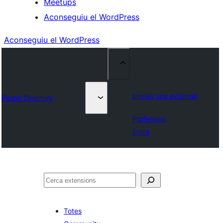
Meetups
Aconseguiu el WordPress
Aconseguiu el WordPress
Envieu una extensió
Plugin Directory
Preferides
Entra
Cerca
Totes