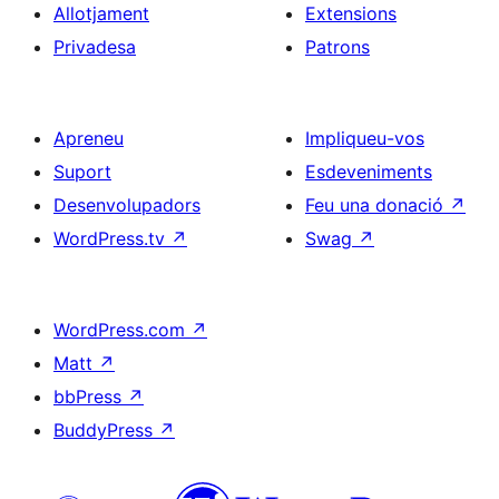
Allotjament
Extensions
Privadesa
Patrons
Apreneu
Impliqueu-vos
Suport
Esdeveniments
Desenvolupadors
Feu una donació
↗
WordPress.tv
↗
Swag
↗
WordPress.com
↗
Matt
↗
bbPress
↗
BuddyPress
↗