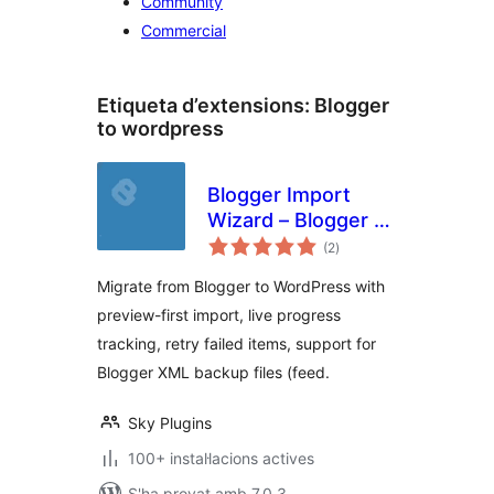
Community
Commercial
Etiqueta d’extensions:
Blogger
to wordpress
Blogger Import
Wizard – Blogger to
puntuacions
WordPress
(2
)
totals
Importer
Migrate from Blogger to WordPress with
preview-first import, live progress
tracking, retry failed items, support for
Blogger XML backup files (feed.
Sky Plugins
100+ instal·lacions actives
S'ha provat amb 7.0.3