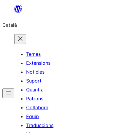
Vés
al
Català
contingut
Temes
Extensions
Notícies
Suport
Quant a
Patrons
Col·labora
Equip
Traduccions