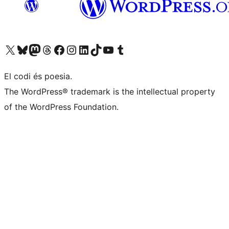
Visiteu el nostre compte X (abans Twitter)
Visiteu el nostre compte de Bluesky
Visiteu el nostre compte al Mastodon
Visiteu el nostre compte de Threads
Visiteu la nostra pàgina al Facebook
Visiteu el nostre compte d'Instagram
Visiteu el nostre compte de LinkedIn
Visiteu el nostre compte de TikTok
Visiteu el nostre canal al YouTube
Visiteu el nostre compte de Tumblr
El codi és poesia.
The WordPress® trademark is the intellectual property
of the WordPress Foundation.