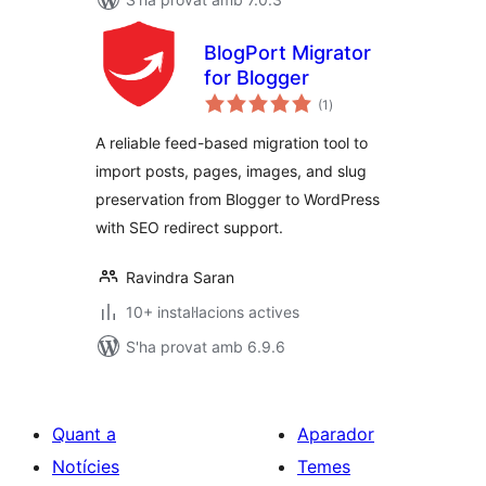
BlogPort Migrator
for Blogger
puntuacions
(1
)
totals
A reliable feed-based migration tool to
import posts, pages, images, and slug
preservation from Blogger to WordPress
with SEO redirect support.
Ravindra Saran
10+ instal·lacions actives
S'ha provat amb 6.9.6
Quant a
Aparador
Notícies
Temes