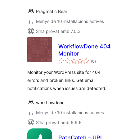
Pragmatic Bear
Menys de 10 instal·lacions actives
S'ha provat amb 7.0.3
WorkflowDone 404
Monitor
puntuacions
(0
)
totals
Monitor your WordPress site for 404
errors and broken links. Get email
notifications when issues are detected.
workflowdone
Menys de 10 instal·lacions actives
S'ha provat amb 6.9.6
PathCatch – URL