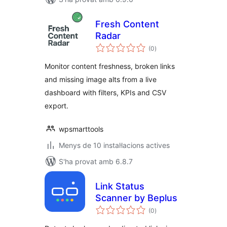
Fresh Content
Radar
puntuacions
(0
)
totals
Monitor content freshness, broken links
and missing image alts from a live
dashboard with filters, KPIs and CSV
export.
wpsmarttools
Menys de 10 instal·lacions actives
S'ha provat amb 6.8.7
Link Status
Scanner by Beplus
puntuacions
(0
)
totals