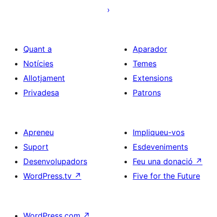
les
entrades
Quant a
Aparador
Notícies
Temes
Allotjament
Extensions
Privadesa
Patrons
Apreneu
Impliqueu-vos
Suport
Esdeveniments
Desenvolupadors
Feu una donació
↗
WordPress.tv
↗
Five for the Future
WordPress.com
↗