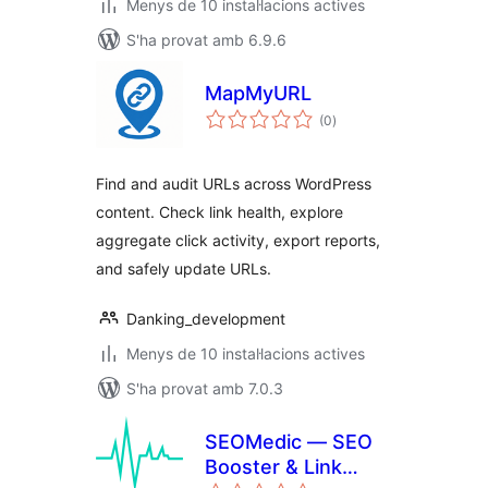
Menys de 10 instal·lacions actives
S'ha provat amb 6.9.6
MapMyURL
puntuacions
(0
)
totals
Find and audit URLs across WordPress
content. Check link health, explore
aggregate click activity, export reports,
and safely update URLs.
Danking_development
Menys de 10 instal·lacions actives
S'ha provat amb 7.0.3
SEOMedic — SEO
Booster & Link
puntuacions