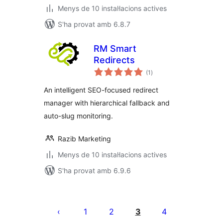
Menys de 10 instal·lacions actives
S'ha provat amb 6.8.7
RM Smart
Redirects
puntuacions
(1
)
totals
An intelligent SEO-focused redirect
manager with hierarchical fallback and
auto-slug monitoring.
Razib Marketing
Menys de 10 instal·lacions actives
S'ha provat amb 6.9.6
Paginació
de
1
2
3
4