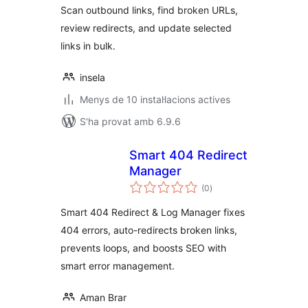
Scan outbound links, find broken URLs,
review redirects, and update selected
links in bulk.
insela
Menys de 10 instal·lacions actives
S'ha provat amb 6.9.6
Smart 404 Redirect
Manager
puntuacions
(0
)
totals
Smart 404 Redirect & Log Manager fixes
404 errors, auto-redirects broken links,
prevents loops, and boosts SEO with
smart error management.
Aman Brar