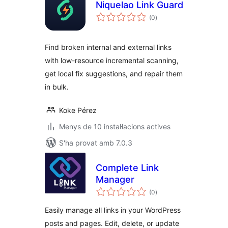
Niquelao Link Guard
puntuacions
(0
)
totals
Find broken internal and external links
with low-resource incremental scanning,
get local fix suggestions, and repair them
in bulk.
Koke Pérez
Menys de 10 instal·lacions actives
S'ha provat amb 7.0.3
Complete Link
Manager
puntuacions
(0
)
totals
Easily manage all links in your WordPress
posts and pages. Edit, delete, or update