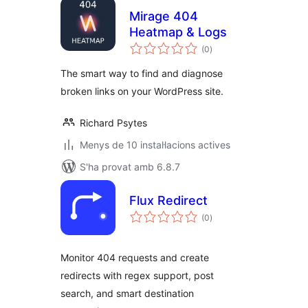
Mirage 404
Heatmap & Logs
puntuacions
(0
)
totals
The smart way to find and diagnose
broken links on your WordPress site.
Richard Psytes
Menys de 10 instal·lacions actives
S'ha provat amb 6.8.7
Flux Redirect
puntuacions
(0
)
totals
Monitor 404 requests and create
redirects with regex support, post
search, and smart destination