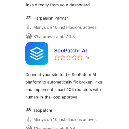
links directly from your dashboard.
Harpalsinh Parmar
Menys de 10 instal·lacions actives
S'ha provat amb 7.0.3
SeoPatchr AI
puntuacions
(0
)
totals
Connect your site to the SeoPatchr AI
platform to automatically fix broken links
and implement smart 404 redirects with
human-in-the-loop approval.
seopatchr
Menys de 10 instal·lacions actives
S'ha provat amb 6.9.6