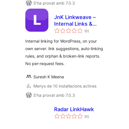
S'ha provat amb 7.0.3
JnK Linkweave –
Internal Links &
puntuacions
Automatic Internal
(0
)
totals
Linking
Internal linking for WordPress, on your
own server: link suggestions, auto-linking
rules, and orphan & broken-link reports.
No per-request fees.
Suresh K Meena
Menys de 10 instal·lacions actives
S'ha provat amb 7.0.3
Radar LinkHawk
puntuacions
(0
)
totals