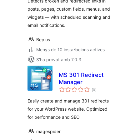
Detects broken and redirected links in
posts, pages, custom fields, menus, and
widgets — with scheduled scanning and
email notifications.
Beplus
Menys de 10 instal·lacions actives
S'ha provat amb 7.0.3
MS 301 Redirect
Manager
puntuacions
(0
)
totals
Easily create and manage 301 redirects
for your WordPress website. Optimized
for performance and SEO.
magespider