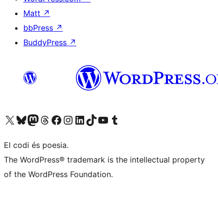
Matt
↗
bbPress
↗
BuddyPress
↗
Visiteu el nostre compte X (abans Twitter)
Visiteu el nostre compte de Bluesky
Visiteu el nostre compte al Mastodon
Visiteu el nostre compte de Threads
Visiteu la nostra pàgina al Facebook
Visiteu el nostre compte d'Instagram
Visiteu el nostre compte de LinkedIn
Visiteu el nostre compte de TikTok
Visiteu el nostre canal al YouTube
Visiteu el nostre compte de Tumblr
El codi és poesia.
The WordPress® trademark is the intellectual property
of the WordPress Foundation.