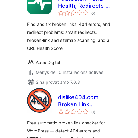
Health, Redirects &
puntuacions
404 Monitor
(0
)
totals
Find and fix broken links, 404 errors, and
redirect problems: smart redirects,
broken-link and sitemap scanning, and a
URL Health Score.
Apex Digital
Menys de 10 instal·lacions actives
S'ha provat amb 7.0.3
dislike404.com
Broken Link
puntuacions
Checker
(0
)
totals
Free automatic broken link checker for
WordPress — detect 404 errors and