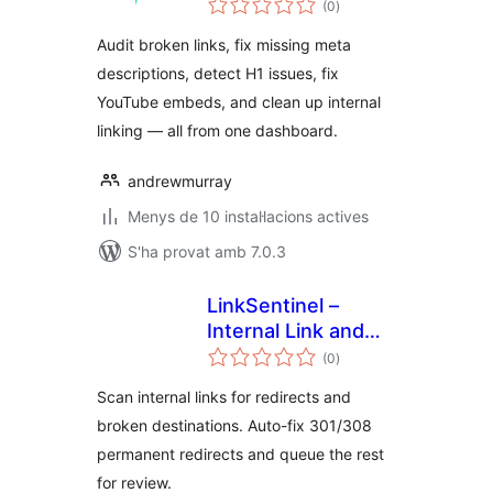
Auditor
(0
)
totals
Audit broken links, fix missing meta
descriptions, detect H1 issues, fix
YouTube embeds, and clean up internal
linking — all from one dashboard.
andrewmurray
Menys de 10 instal·lacions actives
S'ha provat amb 7.0.3
LinkSentinel –
Internal Link and
puntuacions
Broken Link
(0
)
totals
Scanner
Scan internal links for redirects and
broken destinations. Auto-fix 301/308
permanent redirects and queue the rest
for review.