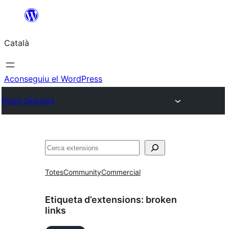
Vés
al
Català
contingut
Aconseguiu el WordPress
Plugin Directory
Cerca
Totes
Community
Commercial
Etiqueta d’extensions:
broken
links