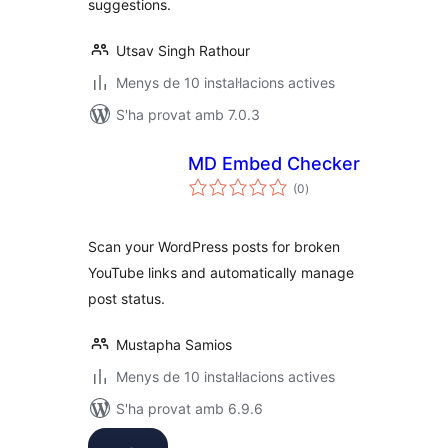
suggestions.
Utsav Singh Rathour
Menys de 10 instal·lacions actives
S'ha provat amb 7.0.3
MD Embed Checker
puntuacions
(0
)
totals
Scan your WordPress posts for broken
YouTube links and automatically manage
post status.
Mustapha Samios
Menys de 10 instal·lacions actives
S'ha provat amb 6.9.6