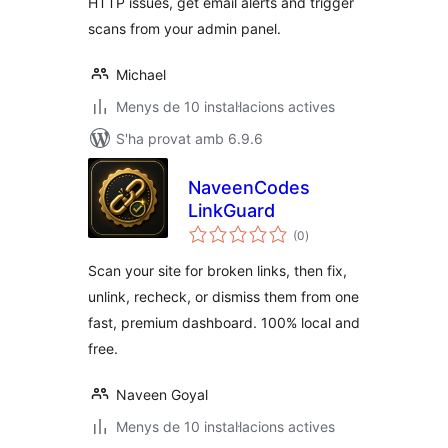
HTTP issues, get email alerts and trigger
scans from your admin panel.
Michael
Menys de 10 instal·lacions actives
S'ha provat amb 6.9.6
NaveenCodes
LinkGuard
puntuacions
(0
)
totals
Scan your site for broken links, then fix,
unlink, recheck, or dismiss them from one
fast, premium dashboard. 100% local and
free.
Naveen Goyal
Menys de 10 instal·lacions actives