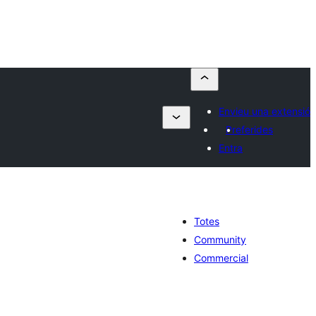
Envieu una extensió
Preferides
Entra
Totes
Community
Commercial