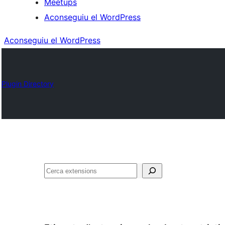
Meetups
Aconseguiu el WordPress
Aconseguiu el WordPress
Plugin Directory
Cerca