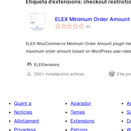
Etiqueta d’extensions:
checkout restricti
ELEX Minimum Order Amount
puntuacions
(0
)
totals
ELEX WooCommerce Minimum Order Amount plugin help
maximum order amount based on WordPress user roles
ELEXtensions
300+ instal·lacions actives
S'ha pr
Quant a
Aparador
A
Notícies
Temes
S
Allotjament
Extensions
D
Privadesa
Patrons
W