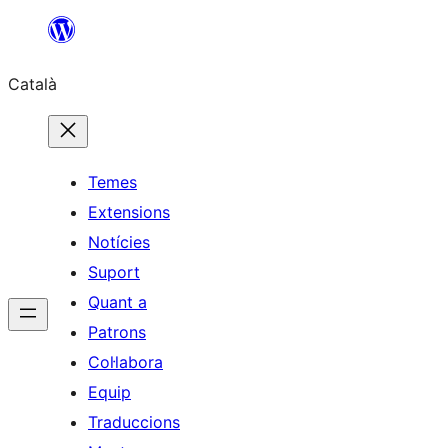
Vés
al
Català
contingut
Temes
Extensions
Notícies
Suport
Quant a
Patrons
Col·labora
Equip
Traduccions