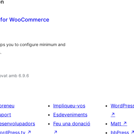
on
 for WooCommerce
s you to configure minimum and
.
ovat amb 6.9.6
preneu
Impliqueu-vos
WordPres
uport
Esdeveniments
↗
esenvolupadors
Feu una donació
Matt
↗
ordPress.tv
↗
↗
bbPress