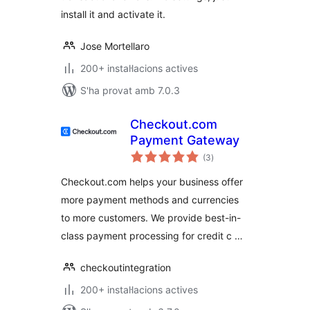
install it and activate it.
Jose Mortellaro
200+ instal·lacions actives
S'ha provat amb 7.0.3
Checkout.com
Payment Gateway
puntuacions
(3
)
totals
Checkout.com helps your business offer
more payment methods and currencies
to more customers. We provide best-in-
class payment processing for credit c …
checkoutintegration
200+ instal·lacions actives