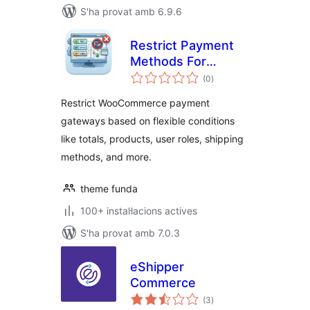
S'ha provat amb 6.9.6
Restrict Payment
Methods For
puntuacions
WooCommerce
(0
)
totals
Restrict WooCommerce payment
gateways based on flexible conditions
like totals, products, user roles, shipping
methods, and more.
theme funda
100+ instal·lacions actives
S'ha provat amb 7.0.3
eShipper
Commerce
puntuacions
(3
)
totals