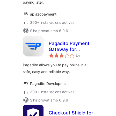
paying later.
aplazopayment
300+ instal·lacions actives
S'ha provat amb 6.9.6
Pagadito Payment
Gateway for
puntuacions
WooCommerce
(2
)
totals
Pagadito allows you to pay online in a
safe, easy and reliable way.
Pagadito Developers
300+ instal·lacions actives
S'ha provat amb 6.9.6
Checkout Shield for