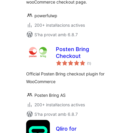
wooCommerce checkout page.
powerfulwp
200+ instal·lacions actives
S'ha provat amb 6.8.7
Posten Bring
Checkout
puntuacions
(1
)
totals
Official Posten Bring checkout plugin for
WooCommerce
Posten Bring AS
200+ instal·lacions actives
S'ha provat amb 6.8.7
Qliro for