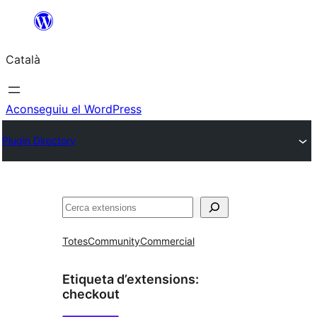
Vés
al
Català
contingut
Aconseguiu el WordPress
Plugin Directory
Cerca
Totes
Community
Commercial
Etiqueta d’extensions:
checkout