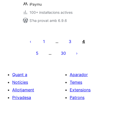
iPaymu
100+ instal·lacions actives
S'ha provat amb 6.9.6
Paginació
de
1
3
4
…
les
5
30
…
entrades
Quant a
Aparador
Notícies
Temes
Allotjament
Extensions
Privadesa
Patrons