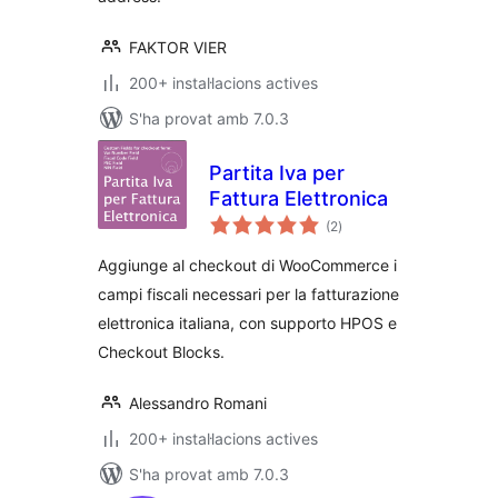
FAKTOR VIER
200+ instal·lacions actives
S'ha provat amb 7.0.3
Partita Iva per
Fattura Elettronica
puntuacions
(2
)
totals
Aggiunge al checkout di WooCommerce i
campi fiscali necessari per la fatturazione
elettronica italiana, con supporto HPOS e
Checkout Blocks.
Alessandro Romani
200+ instal·lacions actives
S'ha provat amb 7.0.3