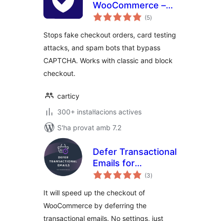
WooCommerce –
puntuacions
Stop Fake Orders,
(5
)
totals
Spam Bots & Card
Stops fake checkout orders, card testing
Testing
attacks, and spam bots that bypass
CAPTCHA. Works with classic and block
checkout.
carticy
300+ instal·lacions actives
S'ha provat amb 7.2
Defer Transactional
Emails for
puntuacions
WooCommerce |
(3
)
totals
Speed up the
It will speed up the checkout of
WooCommerce
WooCommerce by deferring the
checkout
transactional emails. No settings, just