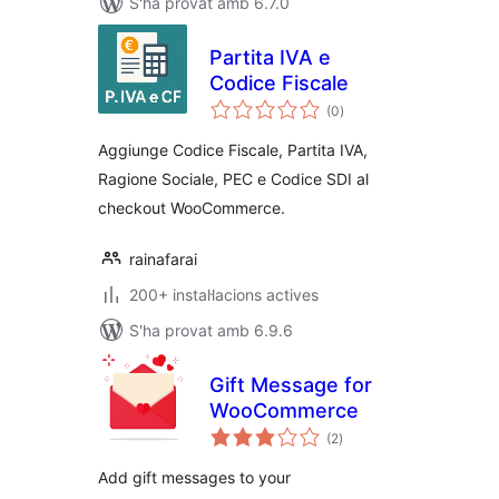
S'ha provat amb 6.7.0
Partita IVA e
Codice Fiscale
puntuacions
(0
)
totals
Aggiunge Codice Fiscale, Partita IVA,
Ragione Sociale, PEC e Codice SDI al
checkout WooCommerce.
rainafarai
200+ instal·lacions actives
S'ha provat amb 6.9.6
Gift Message for
WooCommerce
puntuacions
(2
)
totals
Add gift messages to your