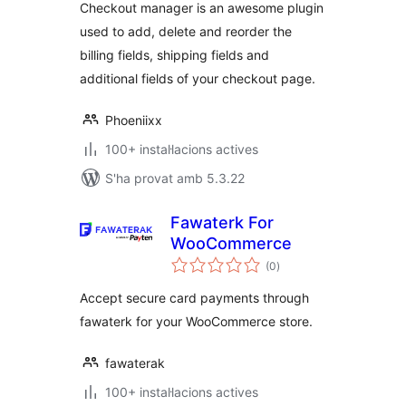
Checkout manager is an awesome plugin
used to add, delete and reorder the
billing fields, shipping fields and
additional fields of your checkout page.
Phoeniixx
100+ instal·lacions actives
S'ha provat amb 5.3.22
Fawaterk For
WooCommerce
puntuacions
(0
)
totals
Accept secure card payments through
fawaterk for your WooCommerce store.
fawaterak
100+ instal·lacions actives