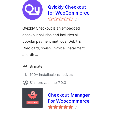
Qvickly Checkout
for WooCommerce
puntuacions
(0
)
totals
Qvickly Checkout is an embedded
checkout solution and includes all
popular payment methods, Debit &
Credicard, Swish, Invoice, Installment
and dir …
Billmate
100+ instal·lacions actives
S'ha provat amb 7.0.3
Checkout Manager
For Woocommerce
puntuacions
(4
)
totals