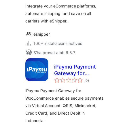
Integrate your eCommerce platforms,
automate shipping, and save on all
carriers with eShipper.
eshipper
100+ instal·lacions actives
S'ha provat amb 6.8.7
iPaymu Payment
Gateway for
puntuacions
WooCommerce
(0
)
totals
iPaymu Payment Gateway for
WooCommerce enables secure payments
via Virtual Account, QRIS, Minimarket,
Credit Card, and Direct Debit in
Indonesia.