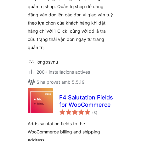
quản trị shop. Quản trị shop dễ dàng
đăng vận đơn lên các đơn vị giao vận tuỳ
theo lựa chọn của khách hàng khi đặt
hàng chỉ với 1 Click, cùng với đó là tra
cứu trạng thái vận đơn ngay từ trang
quản trị.
longbsvnu
200+ instal·lacions actives
S'ha provat amb 5.5.19
F4 Salutation Fields
for WooCommerce
puntuacions
(3
)
totals
Adds salutation fields to the
WooCommerce billing and shipping
address.