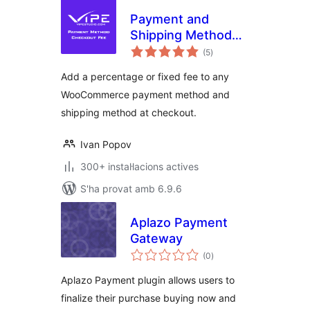
Payment and
Shipping Method
puntuacions
Checkout Fee for
(5
)
totals
WooCommerce
Add a percentage or fixed fee to any
WooCommerce payment method and
shipping method at checkout.
Ivan Popov
300+ instal·lacions actives
S'ha provat amb 6.9.6
Aplazo Payment
Gateway
puntuacions
(0
)
totals
Aplazo Payment plugin allows users to
finalize their purchase buying now and