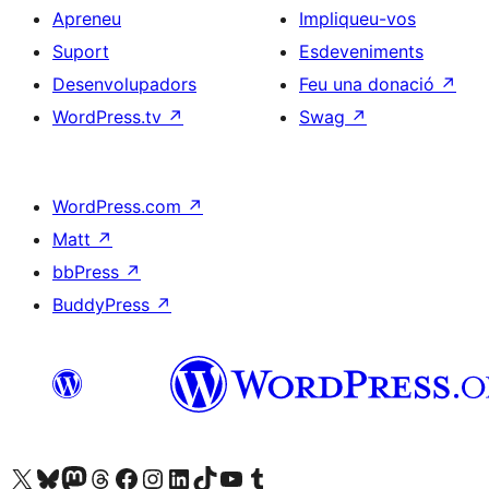
Apreneu
Impliqueu-vos
Suport
Esdeveniments
Desenvolupadors
Feu una donació
↗
WordPress.tv
↗
Swag
↗
WordPress.com
↗
Matt
↗
bbPress
↗
BuddyPress
↗
Visiteu el nostre compte X (abans Twitter)
Visiteu el nostre compte de Bluesky
Visiteu el nostre compte al Mastodon
Visiteu el nostre compte de Threads
Visiteu la nostra pàgina al Facebook
Visiteu el nostre compte d'Instagram
Visiteu el nostre compte de LinkedIn
Visiteu el nostre compte de TikTok
Visiteu el nostre canal al YouTube
Visiteu el nostre compte de Tumblr