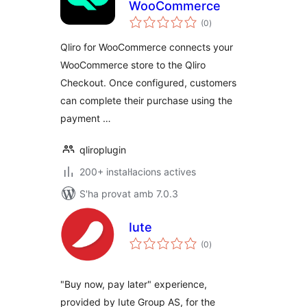
WooCommerce
puntuacions
(0
)
totals
Qliro for WooCommerce connects your
WooCommerce store to the Qliro
Checkout. Once configured, customers
can complete their purchase using the
payment …
qliroplugin
200+ instal·lacions actives
S'ha provat amb 7.0.3
Iute
puntuacions
(0
)
totals
"Buy now, pay later" experience,
provided by Iute Group AS, for the