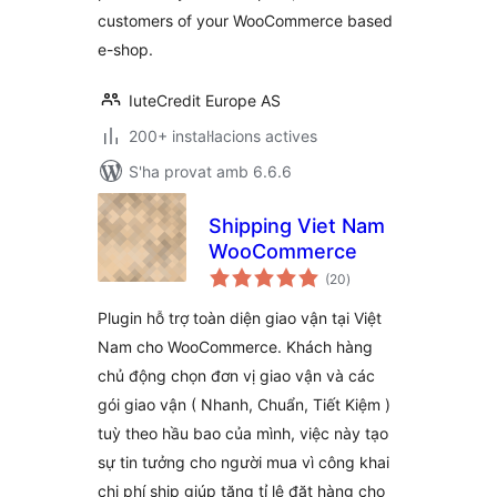
customers of your WooCommerce based
e-shop.
IuteCredit Europe AS
200+ instal·lacions actives
S'ha provat amb 6.6.6
Shipping Viet Nam
WooCommerce
puntuacions
(20
)
totals
Plugin hỗ trợ toàn diện giao vận tại Việt
Nam cho WooCommerce. Khách hàng
chủ động chọn đơn vị giao vận và các
gói giao vận ( Nhanh, Chuẩn, Tiết Kiệm )
tuỳ theo hầu bao của mình, việc này tạo
sự tin tưởng cho người mua vì công khai
chi phí ship giúp tăng tỉ lệ đặt hàng cho