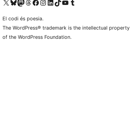
Visiteu el nostre compte X (abans Twitter)
Visiteu el nostre compte de Bluesky
Visiteu el nostre compte al Mastodon
Visiteu el nostre compte de Threads
Visiteu la nostra pàgina al Facebook
Visiteu el nostre compte d'Instagram
Visiteu el nostre compte de LinkedIn
Visiteu el nostre compte de TikTok
Visiteu el nostre canal al YouTube
Visiteu el nostre compte de Tumblr
El codi és poesia.
The WordPress® trademark is the intellectual property
of the WordPress Foundation.