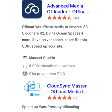
Advanced Media
Offloader – Offload
puntuacions
Media to Amazon
(45
)
totals
S3, Cloudflare R2,
Offload WordPress media to Amazon S3,
DigitalOcean
Cloudflare R2, DigitalOcean Spaces &
Spaces & More
more. Save server space, serve files via
CDN, speed up your site.
Masoud Golchin
6.000+ instal·lacions actives
S'ha provat amb 7.0.3
CloudSync Master
– Offload Media to
puntuacions
S3, Cloudflare R2 &
(1
)
totals
Google Cloud
Speed up WordPress by offloading