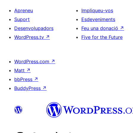
Apreneu
Impliqueu-vos
Suport
Esdeveniments
Desenvolupadors
Feu una donació
↗
WordPress.tv
↗
Five for the Future
WordPress.com
↗
Matt
↗
bbPress
↗
BuddyPress
↗