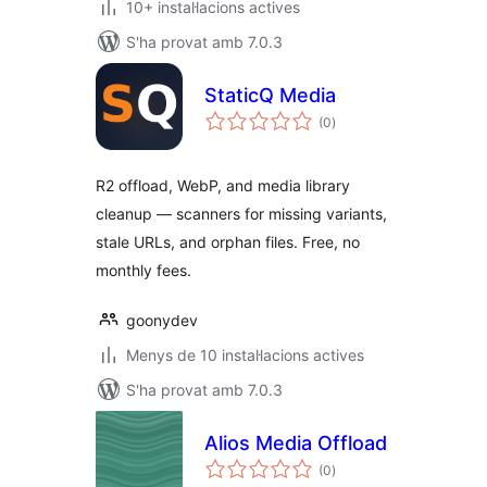
10+ instal·lacions actives
S'ha provat amb 7.0.3
StaticQ Media
puntuacions
(0
)
totals
R2 offload, WebP, and media library
cleanup — scanners for missing variants,
stale URLs, and orphan files. Free, no
monthly fees.
goonydev
Menys de 10 instal·lacions actives
S'ha provat amb 7.0.3
Alios Media Offload
puntuacions
(0
)
totals