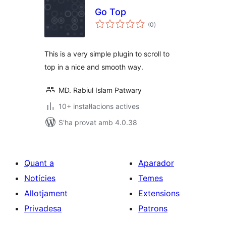
Go Top
puntuacions
(0
)
totals
This is a very simple plugin to scroll to
top in a nice and smooth way.
MD. Rabiul Islam Patwary
10+ instal·lacions actives
S'ha provat amb 4.0.38
Quant a
Aparador
Notícies
Temes
Allotjament
Extensions
Privadesa
Patrons