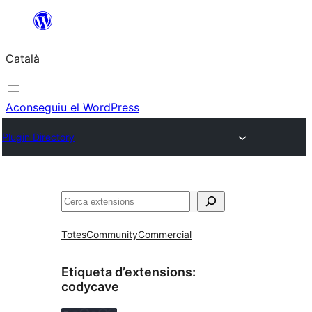
Vés
al
Català
contingut
Aconseguiu el WordPress
Plugin Directory
Cerca
Totes
Community
Commercial
Etiqueta d’extensions:
codycave