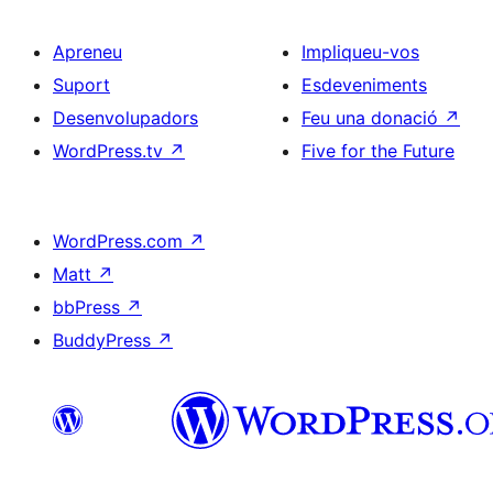
Apreneu
Impliqueu-vos
Suport
Esdeveniments
Desenvolupadors
Feu una donació
↗
WordPress.tv
↗
Five for the Future
WordPress.com
↗
Matt
↗
bbPress
↗
BuddyPress
↗