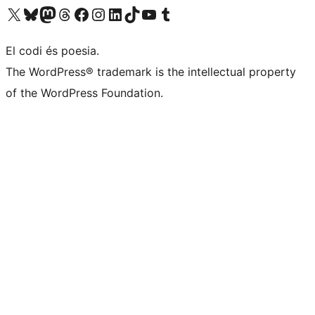
Visiteu el nostre compte X (abans Twitter)
Visiteu el nostre compte de Bluesky
Visiteu el nostre compte al Mastodon
Visiteu el nostre compte de Threads
Visiteu la nostra pàgina al Facebook
Visiteu el nostre compte d'Instagram
Visiteu el nostre compte de LinkedIn
Visiteu el nostre compte de TikTok
Visiteu el nostre canal al YouTube
Visiteu el nostre compte de Tumblr
El codi és poesia.
The WordPress® trademark is the intellectual property
of the WordPress Foundation.