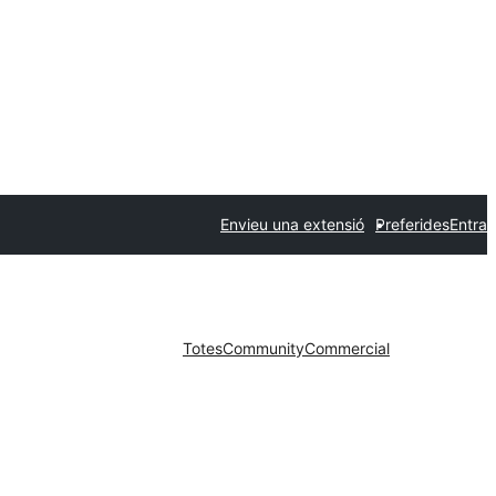
Envieu una extensió
Preferides
Entra
Totes
Community
Commercial