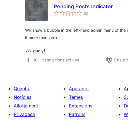
Pending Posts Indicator
puntuacions
(0
)
totals
Will show a bubble in the left-hand admin menu of the
if more than zero.
gudlyf
10+ instal·lacions actives
S'ha pr
Quant a
Aparador
A
Notícies
Temes
S
Allotjament
Extensions
D
Privadesa
Patrons
W