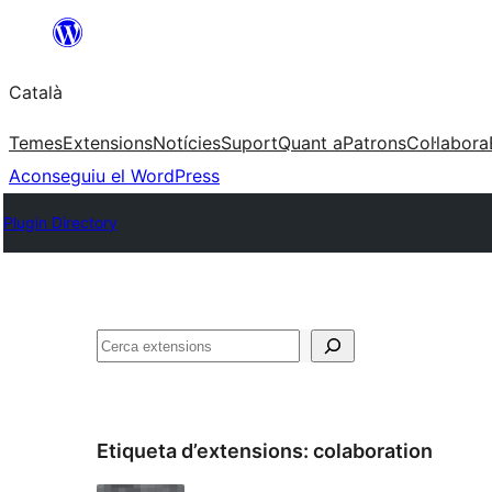
Vés
al
Català
contingut
Temes
Extensions
Notícies
Suport
Quant a
Patrons
Col·labora
Aconseguiu el WordPress
Plugin Directory
Cerca
Etiqueta d’extensions:
colaboration