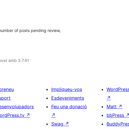
 number of posts pending review,
ovat amb 3.7.41
preneu
Impliqueu-vos
WordPres
uport
Esdeveniments
↗
esenvolupadors
Feu una donació
Matt
↗
ordPress.tv
↗
↗
bbPress
Swag
↗
BuddyPre