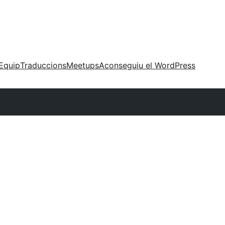
Equip
Traduccions
Meetups
Aconseguiu el WordPress